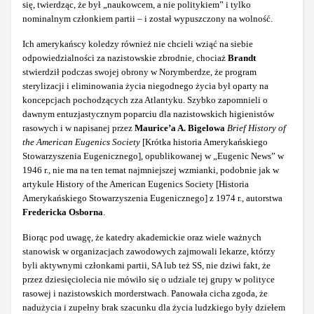
się, twierdząc, że był „naukowcem, a nie politykiem” i tylko
nominalnym członkiem partii – i został wypuszczony na wolność.
Ich amerykańscy koledzy również nie chcieli wziąć na siebie
odpowiedzialności za nazistowskie zbrodnie, chociaż
Brandt
stwierdził podczas swojej obrony w Norymberdze, że program
sterylizacji i eliminowania życia niegodnego życia był oparty na
koncepcjach pochodzących zza Atlantyku. Szybko zapomnieli o
dawnym entuzjastycznym poparciu dla nazistowskich higienistów
rasowych i w napisanej przez
Maurice’a A. Bigelowa
Brief History of
the American Eugenics Society
[Krótka historia Amerykańskiego
Stowarzyszenia Eugenicznego], opublikowanej w „Eugenic News” w
1946 r., nie ma na ten temat najmniejszej wzmianki, podobnie jak w
artykule History of the American Eugenics Society [Historia
Amerykańskiego Stowarzyszenia Eugenicznego] z 1974 r., autorstwa
Fredericka Osborna
.
Biorąc pod uwagę, że katedry akademickie oraz wiele ważnych
stanowisk w organizacjach zawodowych zajmowali lekarze, którzy
byli aktywnymi członkami partii, SA lub też SS, nie dziwi fakt, że
przez dziesięciolecia nie mówiło się o udziale tej grupy w polityce
rasowej i nazistowskich morderstwach. Panowała cicha zgoda, że
nadużycia i zupełny brak szacunku dla życia ludzkiego były dziełem