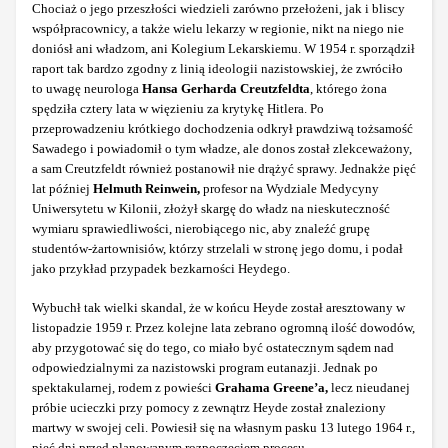
Chociaż o jego przeszłości wiedzieli zarówno przełożeni, jak i bliscy
współpracownicy, a także wielu lekarzy w regionie, nikt na niego nie
doniósł ani władzom, ani Kolegium Lekarskiemu. W 1954 r. sporządził
raport tak bardzo zgodny z linią ideologii nazistowskiej, że zwróciło
to uwagę neurologa
Hansa Gerharda Creutzfeldta
, którego żona
spędziła cztery lata w więzieniu za krytykę Hitlera. Po
przeprowadzeniu krótkiego dochodzenia odkrył prawdziwą tożsamość
Sawadego i powiadomił o tym władze, ale donos został zlekceważony,
a sam Creutzfeldt również postanowił nie drążyć sprawy. Jednakże pięć
lat później
Helmuth Reinwein,
profesor na Wydziale Medycyny
Uniwersytetu w Kilonii, złożył skargę do władz na nieskuteczność
wymiaru sprawiedliwości, nierobiącego nic, aby znaleźć grupę
studentów-żartownisiów, którzy strzelali w stronę jego domu, i podał
jako przykład przypadek bezkarności Heydego.
Wybuchł tak wielki skandal, że w końcu Heyde został aresztowany w
listopadzie 1959 r. Przez kolejne lata zebrano ogromną ilość dowodów,
aby przygotować się do tego, co miało być ostatecznym sądem nad
odpowiedzialnymi za nazistowski program eutanazji. Jednak po
spektakularnej, rodem z powieści
Grahama Greene’a,
lecz nieudanej
próbie ucieczki przy pomocy z zewnątrz Heyde został znaleziony
martwy w swojej celi. Powiesił się na własnym pasku 13 lutego 1964 r.,
pięć dni przed planowanym rozpoczęciem procesu.