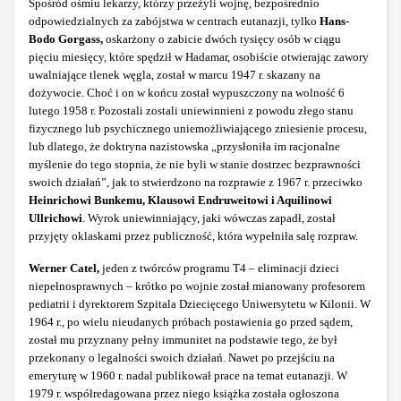
Spośród ośmiu lekarzy, którzy przeżyli wojnę, bezpośrednio
odpowiedzialnych za zabójstwa w centrach eutanazji, tylko
Hans-
Bodo
Gorgass,
oskarżony o zabicie dwóch tysięcy osób w ciągu
pięciu miesięcy, które spędził w Hadamar, osobiście otwierając zawory
uwalniające tlenek węgla, został w marcu 1947 r. skazany na
dożywocie. Choć i on w końcu został wypuszczony na wolność 6
lutego 1958 r. Pozostali zostali uniewinnieni z powodu złego stanu
fizycznego lub psychicznego uniemożliwiającego zniesienie procesu,
lub dlatego, że doktryna nazistowska „przysłoniła im racjonalne
myślenie do tego stopnia, że nie byli w stanie dostrzec bezprawności
swoich działań”, jak to stwierdzono na rozprawie z 1967 r. przeciwko
Heinrichowi Bunkemu, Klausowi Endruweitowi i Aquilinowi
Ullrichowi
. Wyrok uniewinniający, jaki wówczas zapadł, został
przyjęty oklaskami przez publiczność, która wypełniła salę rozpraw.
Werner Catel,
jeden z twórców programu T4 – eliminacji dzieci
niepełnosprawnych – krótko po wojnie został mianowany profesorem
pediatrii i dyrektorem Szpitala Dziecięcego Uniwersytetu w Kilonii. W
1964 r., po wielu nieudanych próbach postawienia go przed sądem,
został mu przyznany pełny immunitet na podstawie tego, że był
przekonany o legalności swoich działań. Nawet po przejściu na
emeryturę w 1960 r. nadal publikował prace na temat eutanazji. W
1979 r. współredagowana przez niego książka została ogłoszona