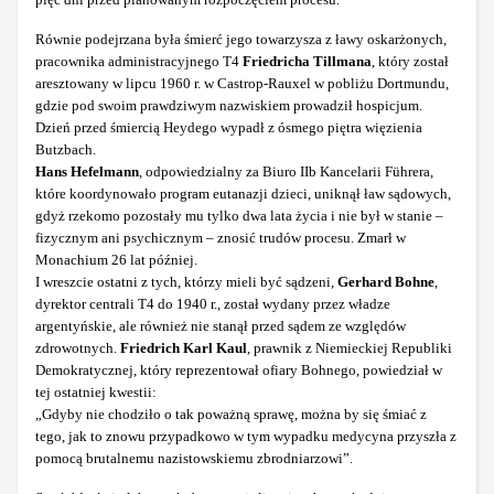
Równie podejrzana była śmierć jego towarzysza z ławy oskarżonych,
pracownika administracyjnego T4
Friedricha Tillmana
, który został
aresztowany w lipcu 1960 r. w Castrop-Rauxel w pobliżu Dortmundu,
gdzie pod swoim prawdziwym nazwiskiem prowadził hospicjum.
Dzień przed śmiercią Heydego wypadł z ósmego piętra więzienia
Butzbach.
Hans Hefelmann
, odpowiedzialny za Biuro IIb Kancelarii Führera,
które koordynowało program eutanazji dzieci, uniknął ław sądowych,
gdyż rzekomo pozostały mu tylko dwa lata życia i nie był w stanie –
fizycznym ani psychicznym – znosić trudów procesu. Zmarł w
Monachium 26 lat później.
I wreszcie ostatni z tych, którzy mieli być sądzeni,
Gerhard Bohne
,
dyrektor centrali T4 do 1940 r., został wydany przez władze
argentyńskie, ale również nie stanął przed sądem ze względów
zdrowotnych.
Friedrich Karl Kaul
, prawnik z Niemieckiej Republiki
Demokratycznej, który
reprezentował ofiary Bohnego, powiedział w
tej ostatniej kwestii:
„Gdyby nie chodziło o tak poważną sprawę, można by się śmiać z
tego, jak to znowu przypadkowo w tym wypadku medycyna przyszła z
pomocą brutalnemu nazistowskiemu zbrodniarzowi”.