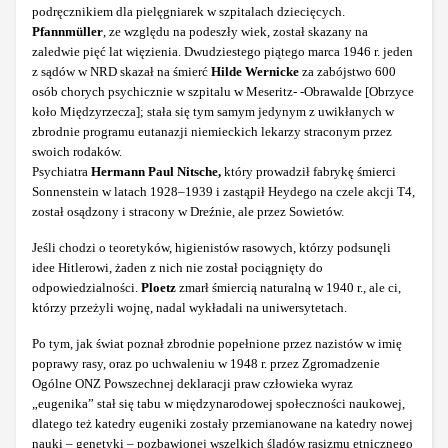
podręcznikiem dla pielęgniarek w szpitalach dziecięcych.
Pfannmüller
, ze względu na podeszły wiek, został skazany na
zaledwie pięć lat więzienia. Dwudziestego piątego marca 1946 r. jeden
z sądów w NRD skazał na śmierć
Hilde Wernicke
za zabójstwo 600
osób chorych psychicznie w szpitalu w Meseritz- -Obrawalde [Obrzyce
koło Międzyrzecza]; stała się tym samym jedynym z uwikłanych w
zbrodnie programu eutanazji niemieckich lekarzy straconym przez
swoich rodaków.
Psychiatra
Hermann Paul Nitsche,
który prowadził fabrykę śmierci
Sonnenstein w latach 1928–1939 i zastąpił Heydego na czele akcji T4,
został osądzony i stracony w Dreźnie, ale przez Sowietów.
Jeśli chodzi o teoretyków, higienistów rasowych, którzy podsunęli
idee Hitlerowi, żaden z nich nie został pociągnięty do
odpowiedzialności.
Ploetz
zmarł śmiercią naturalną w 1940 r., ale ci,
którzy przeżyli wojnę, nadal wykładali na uniwersytetach.
Po tym, jak świat poznał zbrodnie popełnione przez nazistów w imię
poprawy rasy, oraz po uchwaleniu w 1948 r. przez Zgromadzenie
Ogólne ONZ Powszechnej deklaracji praw człowieka wyraz
„eugenika” stał się tabu w międzynarodowej społeczności naukowej,
dlatego też katedry eugeniki zostały przemianowane na katedry nowej
nauki – genetyki – pozbawionej wszelkich śladów rasizmu etnicznego