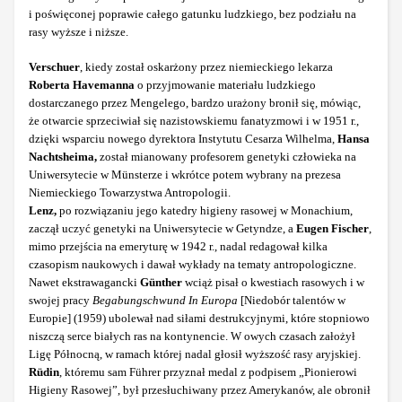
i poświęconej poprawie całego gatunku ludzkiego, bez podziału na
rasy wyższe i niższe.
Verschuer
, kiedy został oskarżony przez niemieckiego lekarza
Roberta Havemanna
o przyjmowanie materiału ludzkiego
dostarczanego przez Mengelego, bardzo urażony bronił się, mówiąc,
że otwarcie sprzeciwiał się nazistowskiemu fanatyzmowi i w 1951 r.,
dzięki wsparciu nowego dyrektora Instytutu Cesarza Wilhelma,
Hansa
Nachtsheima,
został mianowany profesorem genetyki człowieka na
Uniwersytecie w Münsterze i wkrótce potem wybrany na prezesa
Niemieckiego Towarzystwa Antropologii.
Lenz,
po rozwiązaniu jego katedry higieny rasowej w Monachium,
zaczął uczyć genetyki na Uniwersytecie w Getyndze, a
Eugen Fischer
,
mimo przejścia na emeryturę w 1942 r., nadal redagował kilka
czasopism naukowych i dawał wykłady na tematy antropologiczne.
Nawet ekstrawagancki
Günther
wciąż pisał o kwestiach rasowych i w
swojej pracy
Begabungschwund In Europa
[Niedobór talentów w
Europie] (1959) ubolewał nad siłami destrukcyjnymi, które stopniowo
niszczą serce białych ras na kontynencie. W owych czasach założył
Ligę Północną, w ramach której nadal głosił wyższość rasy aryjskiej.
Rüdin
, któremu sam
Führer przyznał medal z podpisem „Pionierowi
Higieny Rasowej”, był przesłuchiwany przez Amerykanów, ale obronił