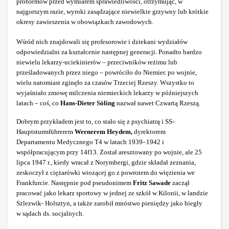
problemów przed wymiarem sprawiedliwości, otrzymując, w
najgorszym razie, wyroki zasądzające niewielkie grzywny lub krótkie
okresy zawieszenia w obowiązkach zawodowych.
Wśród nich znajdowali się profesorowie i dziekani wydziałów
odpowiedzialni za kształcenie następnej generacji. Ponadto bardzo
niewielu lekarzy-uciekinierów – przeciwników reżimu lub
prześladowanych przez niego – powróciło do Niemiec po wojnie,
wielu natomiast zginęło za czasów Trzeciej Rzeszy. Wszystko to
wyjaśniało zmowę milczenia niemieckich lekarzy w późniejszych
latach – coś, co
Hans-Dieter Söling
nazwał nawet Czwartą Rzeszą.
Dobrym przykładem jest to, co stało się z psychiatrą i SS-
Hauptsturmführerem
Wernerem Heydem,
dyrektorem
Departamentu
Medycznego T4 w latach 1939–1942 i
współpracującym przy 14f13. Został aresztowany po wojnie, ale 25
lipca 1947 r., kiedy wracał z Norymbergi, gdzie składał zeznania,
zeskoczył z ciężarówki wiozącej go z powrotem do więzienia we
Frankfurcie. Następnie pod pseudonimem
Fritz Sawade
zaczął
pracować jako lekarz sportowy w jednej ze szkół w Kilonii, w landzie
Szlezwik- Holsztyn, a także zarobił mnóstwo pieniędzy jako biegły
w sądach ds. socjalnych.