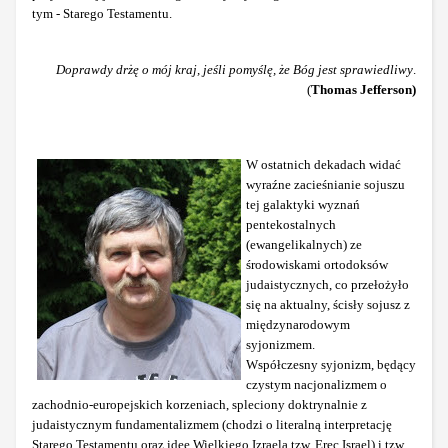
tym - Starego Testamentu.
Doprawdy drżę o mój kraj, jeśli pomyślę, że Bóg jest sprawiedliwy
.
(
Thomas Jefferson)
W ostatnich dekadach widać
wyraźne zacieśnianie sojuszu
tej galaktyki wyznań
pentekostalnych
(ewangelikalnych) ze
środowiskami ortodoksów
judaistycznych, co przełożyło
się na aktualny, ścisły sojusz z
międzynarodowym
syjonizmem.
Współczesny syjonizm, będący
czystym nacjonalizmem o
zachodnio-europejskich korzeniach, spleciony doktrynalnie z
judaistycznym fundamentalizmem (chodzi o literalną interpretację
Starego Testamentu oraz ideę Wielkiego Izraela tzw. Erec Israel) i tzw.