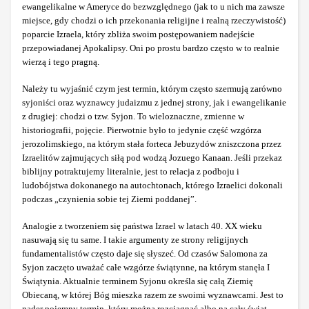
ewangelikalne w Ameryce do bezwzględnego (jak to u nich ma zawsze
miejsce, gdy chodzi o ich przekonania religijne i realną rzeczywistość)
poparcie Izraela, który zbliża swoim postępowaniem nadejście
przepowiadanej Apokalipsy. Oni po prostu bardzo często w to realnie
wierzą i tego pragną.
Należy tu wyjaśnić czym jest termin, którym często szermują zarówno
syjoniści oraz wyznawcy judaizmu z jednej strony, jak i ewangelikanie
z drugiej: chodzi o tzw. Syjon. To wieloznaczne, zmienne w
historiografii, pojęcie. Pierwotnie było to jedynie część wzgórza
jerozolimskiego, na którym stała forteca Jebuzydów zniszczona przez
Izraelitów zajmujących siłą pod wodzą Jozuego Kanaan. Jeśli przekaz
biblijny potraktujemy literalnie, jest to relacja z podboju i
ludobójstwa dokonanego na autochtonach, którego Izraelici dokonali
podczas „czynienia sobie tej Ziemi poddanej”.
Analogie z tworzeniem się państwa Izrael w latach 40. XX wieku
nasuwają się tu same. I takie argumenty ze strony religijnych
fundamentalistów często daje się słyszeć. Od czasów Salomona za
Syjon zaczęto uważać całe wzgórze świątynne, na którym stanęła I
Świątynia. Aktualnie terminem Syjonu określa się całą Ziemię
Obiecaną, w której Bóg mieszka razem ze swoimi wyznawcami. Jest to
nader pojemny termin, który można rozciągnąć albo na cały świat,