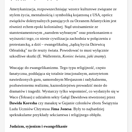
Amerykanizacja, rozpowszechniając wzorce kulturowe związane ze
stylem życia, mentalnością i symboliką kojarzoną z USA, oprócz
związków doktrynalnych panujących za Oceanem Atlantyckim jest
również echem epoki kolonialnej. Stąd utożsamienie ze
starotestamentowym „narodem wybranym” oraz przekonaniem o
wyższości tego, co niesie cywilizacja zachodnia w połączeniu z
protestancką, a dziś – ewangelikalną „żądzą bycia Dziewicą
Orleańską” na tle reszty świata. Powodować to musi wyłącznie
szkodliwe skutki (E. Wallerstein,
Koniec świata, jaki znamy
).
Wracając do ewangelikanizmu. Tego typu religijność, często
fanatyczna, poddająca się totalnie irracjonalnym, autorytetom
nawiedzonych guru, samorodnym Mesjaszom i radykalnemu,
pozbawionemu realizmu, kaznodziejstwu prowadzić może do
dramatów i tragedii. Wystarczy tylko wspomnieć, co wydarzyło się w
Waco (Teksas) z udziałem sekty Gałąź Dawidowa stworzonej przez
Dawida Koresha
czy masakrę w Gujanie członków zboru Świątynia
Ludu Uczniów Chrystusa
Jima Jonesa
. Były to najbardziej
spektakularne przykłady sekciarstwa i religijnego obłędu.
Judaizm, syjonizm i ewangelikanie