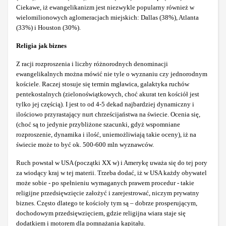
Ciekawe, iż ewangelikanizm jest niezwykle popularny również w
wielomilionowych aglomeracjach miejskich: Dallas (38%), Atlanta
(33%) i Houston (30%).
Religia jak biznes
Z racji rozproszenia i liczby różnorodnych denominacji
ewangelikalnych można mówić nie tyle o wyznaniu czy jednorodnym
kościele. Raczej stosuje się termin mgławica, galaktyka ruchów
pentekostalnych (zielonoświątkowych, choć akurat ten kościół jest
tylko jej częścią). I jest to od 4-5 dekad najbardziej dynamiczny i
ilościowo przyrastający nurt chrześcijaństwa na świecie. Ocenia się,
(choć są to jedynie przybliżone szacunki, gdyż wspomniane
rozproszenie, dynamika i ilość, uniemożliwiają takie oceny), iż na
świecie może to być ok. 500-600 mln wyznawców.
Ruch powstał w USA (początki XX w) i Amerykę uważa się do tej pory
za wiodący kraj w tej materii. Trzeba dodać, iż w USA każdy obywatel
może sobie - po spełnieniu wymaganych prawem procedur - takie
religijne przedsięwzięcie założyć i zarejestrować, niczym prywatny
biznes. Często dlatego te kościoły tym są – dobrze prosperującym,
dochodowym przedsięwzięciem, gdzie religijna wiara staje się
dodatkiem i motorem dla pomnażania kapitału.