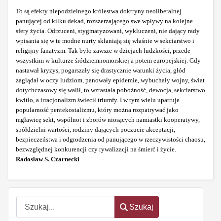
To są efekty niepodzielnego królestwa doktryny neoliberalnej
panującej od kilku dekad, rozszerzającego swe wpływy na kolejne
sfery życia. Odrzuceni, stygmatyzowani, wykluczeni, nie dający rady
wpisania się w te modne nurty skłaniają się właśnie w sekciarstwo i
religijny fanatyzm. Tak było zawsze w dziejach ludzkości, przede
wszystkim w kulturze śródziemnomorskiej a potem europejskiej. Gdy
nastawał kryzys, pogarszały się drastycznie warunki życia, głód
zaglądał w oczy ludziom, panowały epidemie, wybuchały wojny, świat
dotychczasowy się walił, to wzrastała pobożność, dewocja, sekciarstwo
kwitło, a irracjonalizm świecił triumfy. I w tym wielu upatruje
popularność pentekostalizmu, który można rozpatrywać jako
mgławicę sekt, wspólnot i zborów niosących namiastki kooperatywy,
spółdzielni wartości, rodziny dających poczucie akceptacji,
bezpieczeństwa i odgrodzenia od panującego w rzeczywistości chaosu,
bezwzględnej konkurencji czy rywalizacji na śmierć i życie.
Radosław S. Czarnecki
Szukaj
Szukaj