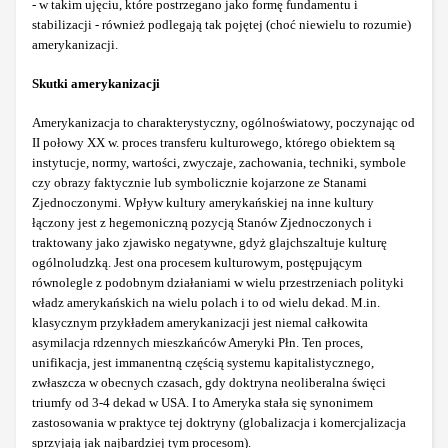
- w takim ujęciu, które postrzegano jako formę fundamentu i
stabilizacji - również podlegają tak pojętej (choć niewielu to rozumie)
amerykanizacji.
Skutki amerykanizacji
Amerykanizacja to charakterystyczny, ogólnoświatowy, poczynając od
II połowy XX w. proces transferu kulturowego, którego obiektem są
instytucje, normy, wartości, zwyczaje, zachowania, techniki, symbole
czy obrazy faktycznie lub symbolicznie kojarzone ze Stanami
Zjednoczonymi. Wpływ kultury amerykańskiej na inne kultury
łączony jest z hegemoniczną pozycją Stanów Zjednoczonych i
traktowany jako zjawisko negatywne, gdyż glajchszaltuje kulturę
ogólnoludzką. Jest ona procesem kulturowym, postępującym
równolegle z podobnym działaniami w wielu przestrzeniach polityki
władz amerykańskich na wielu polach i to od wielu dekad. M.in.
klasycznym przykładem amerykanizacji jest niemal całkowita
asymilacja rdzennych mieszkańców Ameryki Płn. Ten proces,
unifikacja, jest immanentną częścią systemu kapitalistycznego,
zwłaszcza w obecnych czasach, gdy doktryna neoliberalna święci
triumfy od 3-4 dekad w USA. I to Ameryka stała się synonimem
zastosowania w praktyce tej doktryny (globalizacja i komercjalizacja
sprzyjają jak najbardziej tym procesom).