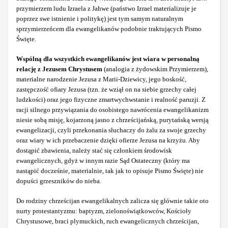
przymierzem ludu Izraela z Jahwe (państwo Izrael materializuje je
poprzez swe istnienie i politykę) jest tym samym naturalnym
sprzymierzeńcem dla ewangelikanów podobnie traktujących Pismo
Święte.
Wspólną dla wszystkich ewangelikanów jest wiara w personalną
relację z Jezusem Chrystusem
(analogia z żydowskim Przymierzem),
materialne narodzenie Jezusa z Marii-Dziewicy, jego boskość,
zastępczość ofiary Jezusa (tzn. że wziął on na siebie grzechy całej
ludzkości) oraz jego fizyczne zmartwychwstanie i realność paruzji. Z
racji silnego przywiązania do osobistego nawrócenia ewangelikanizm
niesie sobą misję, kojarzoną jasno z chrześcijańską, purytańską wersją
ewangelizacji, czyli przekonania słuchaczy do żalu za swoje grzechy
oraz wiary w ich przebaczenie dzięki ofierze Jezusa na krzyżu. Aby
dostąpić zbawienia, należy stać się członkiem środowisk
ewangelicznych, gdyż w innym razie Sąd Ostateczny (który ma
nastąpić docześnie, materialnie, tak jak to opisuje Pismo Święte) nie
dopuści grzeszników do nieba.
Do rodziny chrześcijan ewangelikalnych zalicza się głównie takie oto
nurty protestantyzmu: baptyzm, zielonoświątkowców, Kościoły
Chrystusowe, braci plymuckich, ruch ewangelicznych chrześcijan,