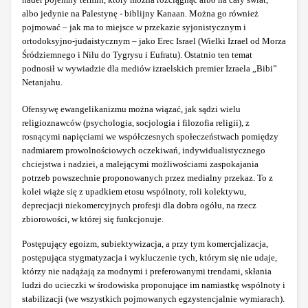
albo jedynie na Palestynę - biblijny Kanaan. Można go również
pojmować – jak ma to miejsce w przekazie syjonistycznym i
ortodoksyjno-judaistycznym – jako Erec Israel (Wielki Izrael od Morza
Śródziemnego i Nilu do Tygrysu i Eufratu). Ostatnio ten temat
podnosił w wywiadzie dla mediów izraelskich premier Izraela „Bibi”
Netanjahu.
Ofensywę ewangelikanizmu można wiązać, jak sądzi wielu
religioznawców (psychologia, socjologia i filozofia religii), z
rosnącymi napięciami we współczesnych społeczeństwach pomiędzy
nadmiarem prowolnościowych oczekiwań, indywidualistycznego
chciejstwa i nadziei, a malejącymi możliwościami zaspokajania
potrzeb powszechnie proponowanych przez medialny przekaz. To z
kolei wiąże się z upadkiem etosu wspólnoty, roli kolektywu,
deprecjacji niekomercyjnych profesji dla dobra ogółu, na rzecz
zbiorowości, w której się funkcjonuje.
Postępujący egoizm, subiektywizacja, a przy tym komercjalizacja,
postępująca stygmatyzacja i wykluczenie tych, którym się nie udaje,
którzy nie nadążają za modnymi i preferowanymi trendami, skłania
ludzi do ucieczki w środowiska proponujące im namiastkę wspólnoty i
stabilizacji (we wszystkich pojmowanych egzystencjalnie wymiarach).