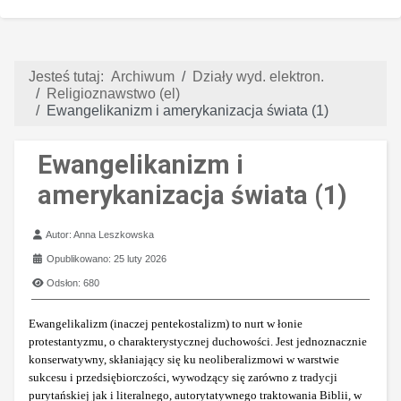
Jesteś tutaj:
Archiwum
Działy wyd. elektron.
Religioznawstwo (el)
Ewangelikanizm i amerykanizacja świata (1)
Ewangelikanizm i
amerykanizacja świata (1)
Szczegóły
Autor:
Anna Leszkowska
Opublikowano: 25 luty 2026
Odsłon: 680
Ewangelikalizm (inaczej pentekostalizm) to nurt w łonie
protestantyzmu, o charakterystycznej duchowości. Jest jednoznacznie
konserwatywny, skłaniający się ku neoliberalizmowi w warstwie
sukcesu i przedsiębiorczości, wywodzący się zarówno z tradycji
purytańskiej jak i literalnego, autorytatywnego traktowania Biblii, w