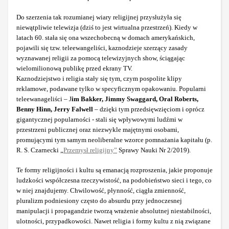
Do szerzenia tak rozumianej wiary religijnej przysłużyła się
niewątpliwie telewizja (dziś to jest wirtualna przestrzeń). Kiedy w
latach 60. stała się ona wszechobecną w domach amerykańskich,
pojawili się tzw. teleewangeliści, kaznodzieje szerzący zasady
wyznawanej religii za pomocą telewizyjnych show, ściągając
wielomilionową publikę przed ekrany TV.
Kaznodziejstwo i religia stały się tym, czym pospolite klipy
reklamowe, podawane tylko w specyficznym opakowaniu. Popularni
teleewanageliści – J
im Bakker, Jimmy Swaggard, Oral Roberts,
Benny Hinn, Jerry Falwell
– dzięki tym przedsięwzięciom i oprócz
gigantycznej popularności - stali się wpływowymi ludźmi w
przestrzeni publicznej oraz niezwykle majętnymi osobami,
promującymi tym samym neoliberalne wzorce pomnażania kapitału (p.
R. S. Czarnecki „
Przemysł religijny”
Sprawy Nauki Nr 2/2019).
Te formy religijności i kultu są emanacją rozproszenia, jakie proponuje
ludzkości współczesna rzeczywistość, na podobieństwo sieci i tego, co
w niej znajdujemy. Chwilowość, płynność, ciągła zmienność,
pluralizm podniesiony często do absurdu przy jednoczesnej
manipulacji i propagandzie tworzą wrażenie absolutnej niestabilności,
ulotności, przypadkowości. Nawet religia i formy kultu z nią związane