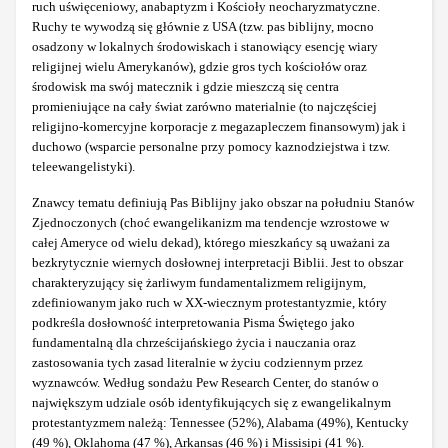
ruch uświęceniowy, anabaptyzm i Kościoły neocharyzmatyczne.
Ruchy te wywodzą się głównie z USA (tzw. pas biblijny, mocno
osadzony w lokalnych środowiskach i stanowiący esencję wiary
religijnej wielu Amerykanów), gdzie gros tych kościołów oraz
środowisk ma swój matecznik i gdzie mieszczą się centra
promieniujące na cały świat zarówno materialnie (to najczęściej
religijno-komercyjne korporacje z megazapleczem finansowym) jak i
duchowo (wsparcie personalne przy pomocy kaznodziejstwa i tzw.
teleewangelistyki).
Znawcy tematu definiują Pas Biblijny jako obszar na południu Stanów
Zjednoczonych (choć ewangelikanizm ma tendencje wzrostowe w
całej Ameryce od wielu dekad), którego mieszkańcy są uważani za
bezkrytycznie wiernych dosłownej interpretacji Biblii. Jest to obszar
charakteryzujący się żarliwym fundamentalizmem religijnym,
zdefiniowanym jako ruch w XX-wiecznym protestantyzmie, który
podkreśla dosłowność interpretowania Pisma Świętego jako
fundamentalną dla chrześcijańskiego życia i nauczania oraz
zastosowania tych zasad literalnie w życiu codziennym przez
wyznawców. Według sondażu Pew Research Center, do stanów o
największym udziale osób identyfikujących się z ewangelikalnym
protestantyzmem należą: Tennessee (52%), Alabama (49%), Kentucky
(49 %), Oklahoma (47 %), Arkansas (46 %) i Missisipi (41 %).