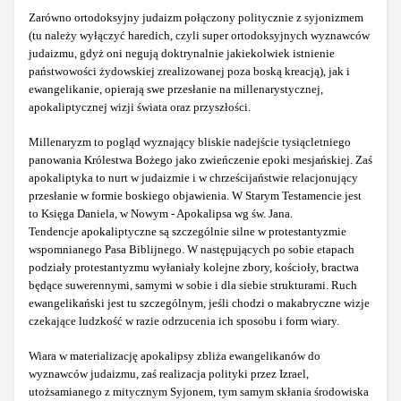
Zarówno ortodoksyjny judaizm połączony politycznie z syjonizmem
(tu należy wyłączyć haredich, czyli super ortodoksyjnych wyznawców
judaizmu, gdyż oni negują doktrynalnie jakiekolwiek istnienie
państwowości żydowskiej zrealizowanej poza boską kreacją), jak i
ewangelikanie, opierają swe przesłanie na millenarystycznej,
apokaliptycznej wizji świata oraz przyszłości.
Millenaryzm to pogląd wyznający bliskie nadejście tysiącletniego
panowania Królestwa Bożego jako zwieńczenie epoki mesjańskiej. Zaś
apokaliptyka to nurt w judaizmie i w chrześcijaństwie relacjonujący
przesłanie w formie boskiego objawienia. W Starym Testamencie jest
to Księga Daniela, w Nowym - Apokalipsa wg św. Jana.
Tendencje apokaliptyczne są szczególnie silne w protestantyzmie
wspomnianego Pasa Biblijnego. W następujących po sobie etapach
podziały protestantyzmu wyłaniały kolejne zbory, kościoły, bractwa
będące suwerennymi, samymi w sobie i dla siebie strukturami. Ruch
ewangelikański jest tu szczególnym, jeśli chodzi o makabryczne wizje
czekające ludzkość w razie odrzucenia ich sposobu i form wiary.
Wiara w materializację apokalipsy zbliża ewangelikanów do
wyznawców judaizmu, zaś realizacja polityki przez Izrael,
utożsamianego z mitycznym Syjonem, tym samym skłania środowiska