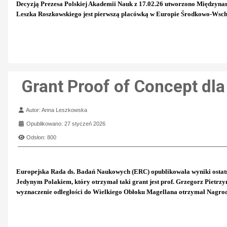
Decyzją Prezesa Polskiej Akademii Nauk z 17.02.26 utworzono Międzynaro
Leszka Roszkowskiego jest pierwszą placówką w Europie Środkowo-Wscho
Grant Proof of Concept dl
Szczegóły
Autor:
Anna Leszkowska
Opublikowano: 27 styczeń 2026
Odsłon: 800
Europejska Rada ds. Badań Naukowych (ERC) opublikowała wyniki ostat
Jedynym Polakiem, który otrzymał taki grant jest prof. Grzegorz Pietrz
wyznaczenie odległości do Wielkiego Obłoku Magellana otrzymał Nagrodę