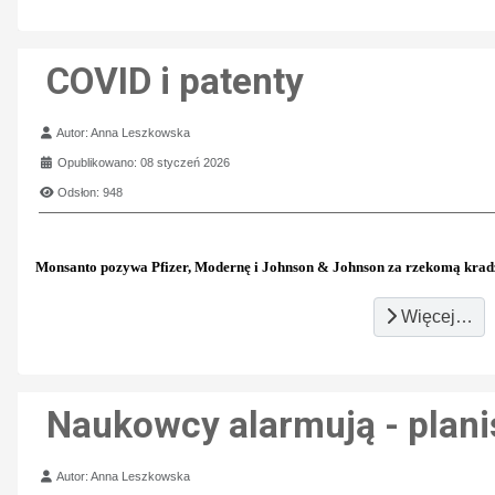
COVID i patenty
Szczegóły
Autor:
Anna Leszkowska
Opublikowano: 08 styczeń 2026
Odsłon: 948
Monsanto pozywa Pfizer, Modernę i Johnson & Johnson za rzekomą kradz
Więcej…
Naukowcy alarmują - plani
Szczegóły
Autor:
Anna Leszkowska