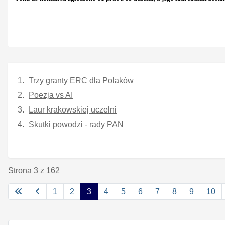
Trzy granty ERC dla Polaków
Poezja vs AI
Laur krakowskiej uczelni
Skutki powodzi - rady PAN
Strona 3 z 162
1
2
3
4
5
6
7
8
9
10