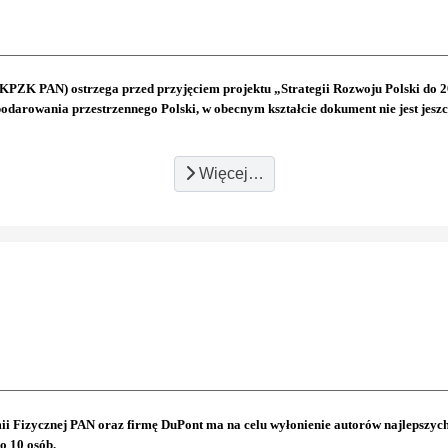
ZK PAN) ostrzega przed przyjęciem projektu „Strategii Rozwoju Polski do 20
darowania przestrzennego Polski, w obecnym kształcie dokument nie jest jeszcz
Więcej…
 Fizycznej PAN oraz firmę DuPont ma na celu wyłonienie autorów najlepszych p
o 10 osób.