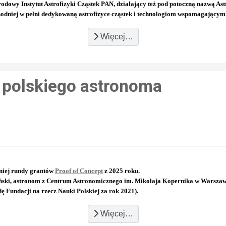
dowy Instytut Astrofizyki Cząstek PAN, działający też pod potoczną nazwą Ast
dniej w pełni dedykowaną astrofizyce cząstek i technologiom wspomagającym
Więcej…
a polskiego astronoma
niej rundy grantów
Proof of Concept
z 2025 roku.
yński, astronom z Centrum Astronomicznego im. Mikołaja Kopernika w Warszawie
 Fundacji na rzecz Nauki Polskiej za rok 2021).
Więcej…