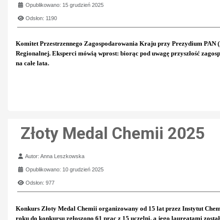
Opublikowano: 15 grudzień 2025
Odsłon: 1190
Komitet Przestrzennego Zagospodarowania Kraju przy Prezydium PAN (KP
Regionalnej. Eksperci mówią wprost: biorąc pod uwagę przyszłość zagospo
na całe lata.
Złoty Medal Chemii 2025
Szczegóły
Autor:
Anna Leszkowska
Opublikowano: 10 grudzień 2025
Odsłon: 977
Konkurs Złoty Medal Chemii organizowany od 15 lat przez Instytut Chemii
roku do konkursu zgłoszono 61 prac z 15 uczelni, a jego laureatami został