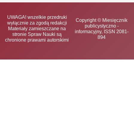
UWAGA! wszelkie przedruki
Copyright © Miesięcznik
wyłącznie za zgodą redakcji
publicystyczno -
Materiały zamieszczane na
informacyjny, ISSN 2081-
stronie Spraw Nauki są
894
chronione prawami autorskimi