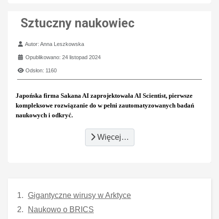
Sztuczny naukowiec
Szczegóły
Autor:
Anna Leszkowska
Opublikowano: 24 listopad 2024
Odsłon: 1160
Japońska firma Sakana AI zaprojektowała AI Scientist, pierwsze
kompleksowe rozwiązanie do w pełni zautomatyzowanych badań
naukowych i odkryć.
Więcej…
Gigantyczne wirusy w Arktyce
Naukowo o BRICS