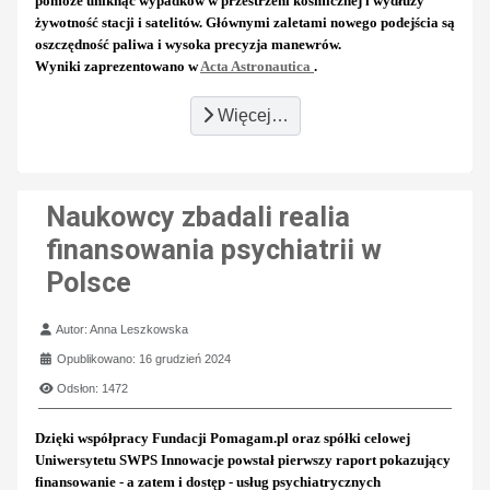
pomoże uniknąć wypadków w przestrzeni kosmicznej i wydłuży
żywotność stacji i satelitów. Głównymi zaletami nowego podejścia są
oszczędność paliwa i wysoka precyzja manewrów.
Wyniki zaprezentowano w
Acta Astronautica
.
Więcej…
Naukowcy zbadali realia
finansowania psychiatrii w
Polsce
Szczegóły
Autor:
Anna Leszkowska
Opublikowano: 16 grudzień 2024
Odsłon: 1472
Dzięki współpracy Fundacji Pomagam.pl oraz spółki celowej
Uniwersytetu SWPS Innowacje powstał pierwszy raport pokazujący
finansowanie - a zatem i dostęp - usług psychiatrycznych