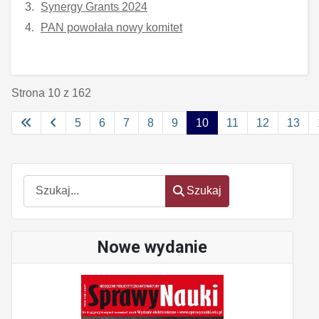
Synergy Grants 2024
PAN powołała nowy komitet
Strona 10 z 162
5
6
7
8
9
10
11
12
13
Szukaj
Szukaj
Nowe wydanie