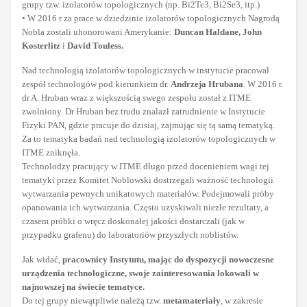
grupy tzw. izolatorów topologicznych (np. Bi2Te3, Bi2Se3, itp.)
• W 2016 r za prace w dziedzinie izolatorów topologicznych Nagrodą
Nobla zostali uhonorowani Amerykanie:
Duncan Haldane, John
Kosterlitz
i
David Touless.
Nad technologią izolatorów topologicznych w instytucie pracował
zespół technologów pod kierunkiem dr.
Andrzeja Hrubana
. W 2016 r.
dr A. Hruban wraz z większością swego zespołu został z ITME
zwolniony. Dr Hruban bez trudu znalazł zatrudnienie w Instytucie
Fizyki PAN, gdzie pracuje do dzisiaj, zajmując się tą samą tematyką.
Za to tematyka badań nad technologią izolatorów topologicznych w
ITME zniknęła.
Technolodzy pracujący w ITME długo przed docenieniem wagi tej
tematyki przez Komitet Noblowski dostrzegali ważność technologii
wytwarzania pewnych unikatowych materiałów. Podejmowali próby
opanowania ich wytwarzania. Często uzyskiwali niezłe rezultaty, a
czasem próbki o wręcz doskonałej jakości dostarczali (jak w
przypadku grafenu) do laboratoriów przyszłych noblistów.
Jak widać,
pracownicy Instytutu, mając do dyspozycji nowoczesne
urządzenia technologiczne, swoje zainteresowania lokowali w
najnowszej na świecie tematyce.
Do tej grupy niewątpliwie należą tzw.
metamateriały
, w zakresie