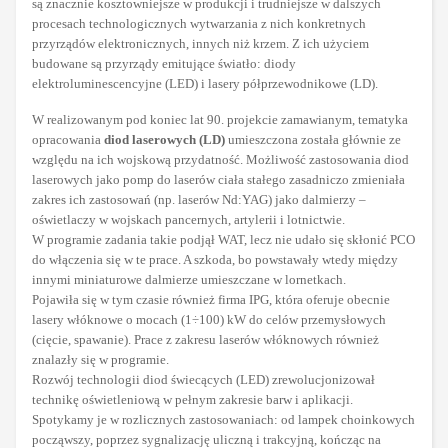
są znacznie kosztowniejsze w produkcji i trudniejsze w dalszych
procesach technologicznych wytwarzania z nich konkretnych
przyrządów elektronicznych, innych niż krzem. Z ich użyciem
budowane są przyrządy emitujące światło: diody
elektroluminescencyjne (LED) i lasery półprzewodnikowe (LD).
W realizowanym pod koniec lat 90. projekcie zamawianym, tematyka
opracowania
diod laserowych (LD)
umieszczona została głównie ze
względu na ich wojskową przydatność. Możliwość zastosowania diod
laserowych jako pomp do laserów ciała stałego zasadniczo zmieniała
zakres ich zastosowań (np. laserów Nd:YAG) jako dalmierzy –
oświetlaczy w wojskach pancernych, artylerii i lotnictwie.
W programie zadania takie podjął WAT, lecz nie udało się skłonić PCO
do włączenia się w te prace. A szkoda, bo powstawały wtedy między
innymi miniaturowe dalmierze umieszczane w lornetkach.
Pojawiła się w tym czasie również firma IPG, która oferuje obecnie
lasery włóknowe o mocach (1÷100) kW do celów przemysłowych
(cięcie, spawanie). Prace z zakresu laserów włóknowych również
znalazły się w programie.
Rozwój technologii diod świecących (LED) zrewolucjonizował
technikę oświetleniową w pełnym zakresie barw i aplikacji.
Spotykamy je w rozlicznych zastosowaniach: od lampek choinkowych
począwszy, poprzez sygnalizację uliczną i trakcyjną, kończąc na