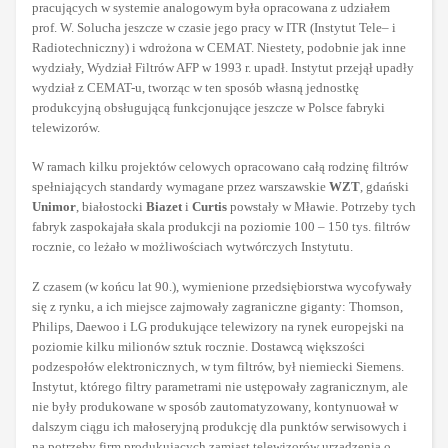
pracujących w systemie analogowym była opracowana z udziałem
prof. W. Solucha jeszcze w czasie jego pracy w ITR (Instytut Tele– i
Radiotechniczny) i wdrożona w CEMAT. Niestety, podobnie jak inne
wydziały, Wydział Filtrów AFP w 1993 r. upadł. Instytut przejął upadły
wydział z CEMAT-u, tworząc w ten sposób własną jednostkę
produkcyjną obsługującą funkcjonujące jeszcze w Polsce fabryki
telewizorów.
W ramach kilku projektów celowych opracowano całą rodzinę filtrów
spełniających standardy wymagane przez warszawskie
WZT
, gdański
Unimor
, białostocki
Biazet
i
Curtis
powstały w Mławie. Potrzeby tych
fabryk zaspokajała skala produkcji na poziomie 100 – 150 tys. filtrów
rocznie, co leżało w możliwościach wytwórczych Instytutu.
Z czasem (w końcu lat 90.), wymienione przedsiębiorstwa wycofywały
się z rynku, a ich miejsce zajmowały zagraniczne giganty: Thomson,
Philips, Daewoo i LG produkujące telewizory na rynek europejski na
poziomie kilku milionów sztuk rocznie. Dostawcą większości
podzespołów elektronicznych, w tym filtrów, był niemiecki Siemens.
Instytut, którego filtry parametrami nie ustępowały zagranicznym, ale
nie były produkowane w sposób zautomatyzowany, kontynuował w
dalszym ciągu ich małoseryjną produkcję dla punktów serwisowych i
na potrzeby firm produkujących zamiast telewizorów urządzenia o