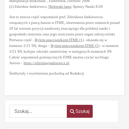
manipulacja doskonała”, Elektronik, czerwiec 2006
(2) Zdzisław Jankiewicz,
Niebieski laser,
Sprawy Nauki 8/20
Jest to trzecia część wspomnień prof. Zdzisława Jankiewicza
związanych z pracą Autora w ITME, obserwatora przez ostatnich ponad
20 lat wzrostu pozycji naukowej znaczącego dla polskiej nauki i
gospodarki instytutu oraz jego niszczenia przez organ założycielski.
Pierwsza część -
Byłem pracownikiem ITME (1)
- ukazała się w
numerze 2/21 SN; druga –
Byłem pracownikiem ITME (2)
- w numerze
3/21 SN, kolejne odcinki zamieścimy w następnych numerach SN.
Całość wspomnień poświęconych ITME można czytać na blogu
Autora –
https://zdzislawjankiewicz.pl
Śródtytuły i wyróżnienia pochodzą od Redakcji.
Szukaj
Szukaj