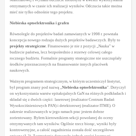
otrzymanych w czasie ich realizacji wyników. Odczucia takie można
mieć nie tylko odnośnie tego projektu.
Niebieska optoelektronika i grafen
Równolegle do projektów badań zamawianych w 1998 r. powstała
koncepcja nowego rodzaju dużych projektów badawczych. Były to
projekty strategiczne
. Finansowano je nie z pozycji „Nauka” w
budżecie państwa, lecz bezpośrednio z rezerwy celowej całego
rocznego budżetu. Formalnie programy strategiczne nie uszczuplały
środków przeznaczonych na finansowanie innych placówek
naukowych.
Ważnym programem strategicznym, w którym uczestniczył Instytut,
był program znany pod nazwą „
Niebieska optoelektronika
”. Dotyczył
on wykorzystania warstw epitaksjalnych GaN na różnych podkładach i
składał się z dwóch części: laserowej (realizator Centrum Badań
Wysokociśnieniowych PAN) i detektorowej (realizator ITME). O
zakresie realizowanych w jego ramach prac jestem dobrze
zorientowany. Byłem kierownikiem sekcji powołanej do oceny
otrzymywanych tam wyników. Ogólnie rzecz biorąc, wyniki były
kontrowersyjne, a całość zagadnienia została dość szczegółowo
opisana (1,2). Zastrzeżenia dotyczyły jednak części laserowej,