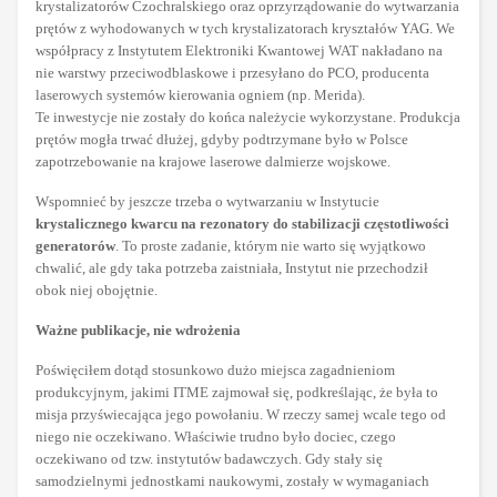
krystalizatorów Czochralskiego oraz oprzyrządowanie do wytwarzania
prętów z wyhodowanych w tych krystalizatorach kryształów YAG. We
współpracy z Instytutem Elektroniki Kwantowej WAT nakładano na
nie warstwy przeciwodblaskowe i przesyłano do PCO, producenta
laserowych systemów kierowania ogniem (np. Merida).
Te inwestycje nie zostały do końca należycie wykorzystane. Produkcja
prętów mogła trwać dłużej, gdyby podtrzymane było w Polsce
zapotrzebowanie na krajowe laserowe dalmierze wojskowe.
Wspomnieć by jeszcze trzeba o wytwarzaniu w Instytucie
krystalicznego kwarcu na rezonatory do stabilizacji częstotliwości
generatorów
. To proste zadanie, którym nie warto się wyjątkowo
chwalić, ale gdy taka potrzeba zaistniała, Instytut nie przechodził
obok niej obojętnie.
Ważne publikacje, nie wdrożenia
Poświęciłem dotąd stosunkowo dużo miejsca zagadnieniom
produkcyjnym, jakimi ITME zajmował się, podkreślając, że była to
misja przyświecająca jego powołaniu. W rzeczy samej wcale tego od
niego nie oczekiwano. Właściwie trudno było dociec, czego
oczekiwano od tzw. instytutów badawczych. Gdy stały się
samodzielnymi jednostkami naukowymi, zostały w wymaganiach