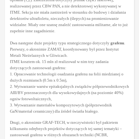
realizowanej przez CBW PAN, a nie detektorowej wykonywanej w
ITME. Sekcja nie miała zastrzeżeń w stosunku do budowy i działania
detektorów ultrafioletu, nieczułych (ślepych) na promieniowanie
widzialne. Miały one szansę znaleźć zastosowania militarne, ale to już
zupełnie inne zagadnienie.
Dwa następne duże projekty typu strategicznego dotyczyły
grafenu
.
Pierwszy, o akronimie ZAMAT, koordynowany był przez Instytut
Metali Nieżelaznych w Gliwicach.
ITME kosztem ok. 15 mln zł realizował w nim trzy zadania
dotyczących zastosowań grafenu:
1. Opracowanie technologii osadzania grafenu na folii miedzianej o
dużych rozmiarach (0.5m x 0.5m),
2. Wytwarzanie warstw epitaksjalnych związków półprzewodnikowych
AIII/BV przeznaczonych dla wysokowydajnych (na poziomie 40%)
ogniw fotowoltaicznych,
3. Wytwarzanie materiałów kompozytowych (półprzewodnik
GaN/materiał ceramiczny) dla źródeł światła białego.
Drugi, o akronimie GRAF-TECH, w rzeczywistości był pakietem
kilkunastu odrębnych projektów dotyczących tej samej tematyki –
zastosowań grafenu w różnych obszarach techniki (NCBR,