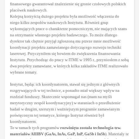
finansowego gwarantował znalezienie się gronie czołowych polskich
placówek naukowych.
Kolejną korzyścią dużego projektu była możliwość włączenia do
niego kilku zespołów naukowych Instytutu. Również grup
wykonujących prace o charakterze pomocniczym, nie mających szans
na otrzymanie własnego projektu badawczego. To może dlatego
dyrektor tak chętnie przyjął zgłoszoną mu przeze mnie możliwość
koordynacji projektu zamawianego dotyczącego rozwoju techniki
laserowej. Przyczyniłem się bowiem do zwiększenia finansowania
Instytutu. Przychodząc do pracy w ITME w 1995 r., przyniosłem z sobą
dwa projekty zamawiane, w których kilka zakładów ITME realizowało
wybrane tematy.
Instytut, będąc ich koordynatorem, stawał się jednym z głównych
rozgrywających w tej technice, a ponadto miał większy wpływ na
rozdział funduszy. Skutecznie wspomagał nas (mam na myśli
merytoryczny zespół koordynacyjny) w staraniach o przedłużenie
badań w drugim, szerszym i ważniejszym programie zamawianym
poświęconym tej tematyce, którego Instytut również był
koordynatorem.
To w ramach tych programów
rozwinięta została technologia tzw.
materiałów AIIIBV (GaAs, InAs, GaP, InP, GaSb i InSb
). Materiały te