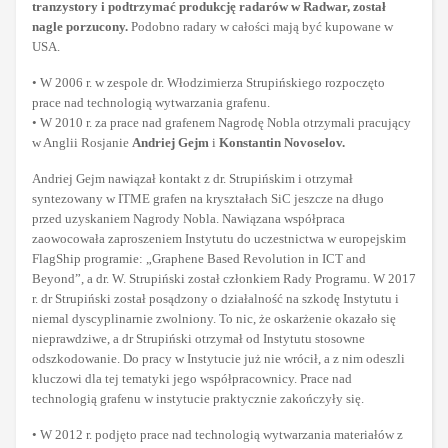
tranzystory i podtrzymać produkcję radarów w Radwar, został
nagle porzucony.
Podobno radary w całości mają być kupowane w
USA.
• W 2006 r. w zespole dr. Włodzimierza Strupińskiego rozpoczęto
prace nad technologią wytwarzania grafenu.
• W 2010 r. za prace nad grafenem Nagrodę Nobla otrzymali pracujący
w Anglii Rosjanie
Andriej Gejm
i
Konstantin Novoselov.
Andriej Gejm nawiązał kontakt z dr. Strupińskim i otrzymał
syntezowany w ITME grafen na kryształach SiC jeszcze na długo
przed uzyskaniem Nagrody Nobla. Nawiązana współpraca
zaowocowała zaproszeniem Instytutu do uczestnictwa w europejskim
FlagShip programie: „Graphene Based Revolution in ICT and
Beyond”, a dr. W. Strupiński został członkiem Rady Programu. W 2017
r. dr Strupiński został posądzony o działalność na szkodę Instytutu i
niemal dyscyplinarnie zwolniony. To nic, że oskarżenie okazało się
nieprawdziwe, a dr Strupiński otrzymał od Instytutu stosowne
odszkodowanie. Do pracy w Instytucie już nie wrócił, a z nim odeszli
kluczowi dla tej tematyki jego współpracownicy. Prace nad
technologią grafenu w instytucie praktycznie zakończyły się.
• W 2012 r. podjęto prace nad technologią wytwarzania materiałów z