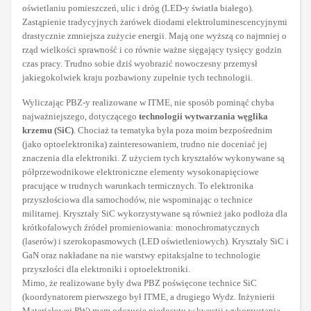
oświetlaniu pomieszczeń, ulic i dróg (LED-y światła białego).
Zastąpienie tradycyjnych żarówek diodami elektroluminescencyjnymi
drastycznie zmniejsza zużycie energii. Mają one wyższą co najmniej o
rząd wielkości sprawność i co równie ważne sięgający tysięcy godzin
czas pracy. Trudno sobie dziś wyobrazić nowoczesny przemysł
jakiegokolwiek kraju pozbawiony zupełnie tych technologii.
Wyliczając PBZ-y realizowane w ITME, nie sposób pominąć chyba
najważniejszego, dotyczącego
technologii wytwarzania węglika
krzemu (SiC)
. Chociaż ta tematyka była poza moim bezpośrednim
(jako optoelektronika) zainteresowaniem, trudno nie doceniać jej
znaczenia dla elektroniki. Z użyciem tych kryształów wykonywane są
półprzewodnikowe elektroniczne elementy wysokonapięciowe
pracujące w trudnych warunkach termicznych. To elektronika
przyszłościowa dla samochodów, nie wspominając o technice
militarnej. Kryształy SiC wykorzystywane są również jako podłoża dla
krótkofalowych źródeł promieniowania: monochromatycznych
(laserów) i szerokopasmowych (LED oświetleniowych). Kryształy SiC i
GaN oraz nakładane na nie warstwy epitaksjalne to technologie
przyszłości dla elektroniki i optoelektroniki.
Mimo, że realizowane były dwa PBZ poświęcone technice SiC
(koordynatorem pierwszego był ITME, a drugiego Wydz. Inżynierii
Materiałowej PW) mam odczucie niedosytu w kwestii wykorzystania