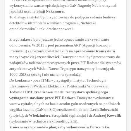
wykorzystaniu warstw epitaksjalnych GaN Nagrodę Nobla otrzymał
japoński uczony
Shuji Nakamura.
To dlatego instytut był przygotowany do podjęcia zadania budowy
detektorów ultrafioletu w ramach programu „Niebieska
optoelektronika” i taki detektor powstał.
Z tego zakresu było jeszcze jedno opracowanie ciekawe i warte
odnotowania. W 2013 r. pod patronatem ARP (Agencji Rozwoju
Przemysłu) zgłoszony został konkurs na
opracowanie tranzystora
mocy i wysokiej częstotliwości
. Tranzystor miał być przeznaczony do
nadajników radarów opracowywanych przez PIT Radwar dla systemów
antyrakietowych Wisła i Narew. Tego typu tranzystory kosztują ok.
1000 USD za sztukę i nie ma ich w sprzedaży.
Do konkursu - poza ITME - przystąpiły: Instytut Technologii
Elektronowej i Wydział Elektroniki Politechniki Wrocławskiej.
Jedynie ITME zrealizował model tranzystora spełniającego
wymagania stawiane przez PIT Radwar.
Tranzystor wykonany z
warstw epitaksjalnych na bazie azotku galu osadzonych na podłożach
węglika krzemu (GaN on SiC) zrealizowali: dr hab.
Lech Dobrzański
(projekt), dr
Włodzimierz Strupiński
(epitaksja) i dr
Andrzej Kowalik
(wykonanie w technice elektronolitografii).
Z nieznanych powodów plan, żeby wykonywać w Polsce takie