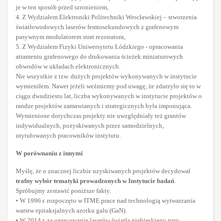
je w ten sposób przed szronieniem,
4. Z Wydziałem Elektroniki Politechniki Wrocławskiej – stworzenia
światłowodowych laserów femtosekundowych z grafenowym
pasywnym modulatorem strat rezonatora,
5. Z Wydziałem Fizyki Uniwersytetu Łódzkiego - opracowania
atramentu grafenowego do drukowania ścieżek miniaturowych
obwodów w układach elektronicznych.
Nie wszystkie z tzw. dużych projektów wykonywanych w instytucie
wymieniłem. Nawet jeżeli weźmiemy pod uwagę, że zdarzyło się to w
ciągu dwudziestu lat, liczba wykonywanych w instytucie projektów o
randze projektów zamawianych i strategicznych była imponująca.
Wymienione dotychczas projekty nie uwzględniały też grantów
indywidualnych, pozyskiwanych przez samodzielnych,
utytułowanych pracowników instytutu.
W porównaniu z innymi
Myślę, że o znacznej liczbie uzyskiwanych projektów decydował
trafny wybór tematyki prowadzonych w Instytucie badań
.
Spróbujmy zestawić poniższe fakty.
• W 1996 r. rozpoczęto w ITME prace nad technologią wytwarzania
warstw epitaksjalnych azotku galu (GaN).
• W 2014 r. za opracowanie laserów światła niebieskiego przy