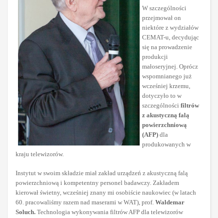
W szczególności
przejmował on
niektóre z wydziałów
CEMAT-u, decydując
się na prowadzenie
produkcji
małoseryjnej. Oprócz
wspomnianego już
wcześniej krzemu,
dotyczyło to w
szczególności
filtrów
z akustyczną falą
powierzchniową
(AFP)
dla
produkowanych w
kraju telewizorów.
Instytut w swoim składzie miał zakład urządzeń z akustyczną falą
powierzchniową i kompetentny personel badawczy. Zakładem
kierował świetny, wcześniej znany mi osobiście naukowiec (w latach
60. pracowaliśmy razem nad maserami w WAT), prof.
Waldemar
Soluch.
Technologia wykonywania filtrów AFP dla telewizorów