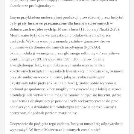
charakterze profesjonalnym.
Innym przykładem małoseryjnej produkcji prowadzonej przez Instytut
były
pręty laserowe przeznaczone dla laserów stosowanych w
dalmierzach wojskowych
(p.
Maser i laser (1)
, Sprawy Nauki 2/20).
Montowane były one we wszystkich produkowanych w Polsce
czołgach. Wykonywano je z monokryształów granatów itrowo
aluminiowych domieszkowanych neodymem (Nd:YAG).
Skala produkcji wymagana przez głównego odbiorcę - Przemysłowe
Centrum Optyki (PCO) wynosiła 150 ÷ 200 prętów rocznie.
Uwzględniając fakt, że produkcja wymagała użycia bardzo
kosztownych urządzeń i wysokich kwalifikacji pracowników, to nawet
przy stosunkowo wysokiej cenie, jaką na rynku światowym
uzyskiwały takie pręty (ok. 400 USD/szt.), trudno sobie wyobrazić
podmiot gospodarczy, który mógłby utrzymywać się z takiej niszowej
produkcji. Ich wytwarzania mógł natomiast podjąć się Instytut, gdzie
urządzenia i obsługujący je personel były wykorzystywane do prac
badawczych, a działalność produkcyjna stanowiła bardzo ważny i
potrzebny, ale jednak poziom marginalny.
Oczywiście do podjęcia tego zadania Instytut musiał się odpowiednio
wyposażyć. W firmie Malvern zakupionych zostało pięć