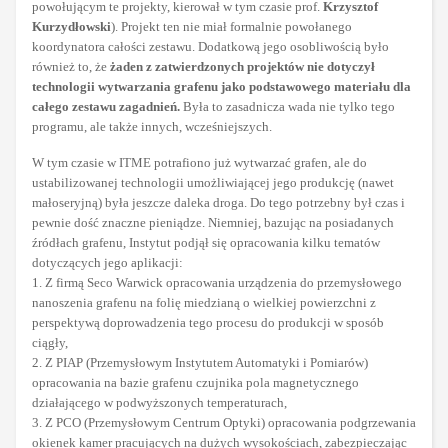
powołującym te projekty, kierował w tym czasie prof.
Krzysztof
Kurzydłowski
). Projekt ten nie miał formalnie powołanego
koordynatora całości zestawu. Dodatkową jego osobliwością było
również to, że
żaden z zatwierdzonych projektów nie dotyczył
technologii wytwarzania grafenu jako podstawowego materiału dla
całego zestawu zagadnień.
Była to zasadnicza wada nie tylko tego
programu, ale także innych, wcześniejszych.
W tym czasie w ITME potrafiono już wytwarzać grafen, ale do
ustabilizowanej technologii umożliwiającej jego produkcję (nawet
małoseryjną) była jeszcze daleka droga. Do tego potrzebny był czas i
pewnie dość znaczne pieniądze. Niemniej, bazując na posiadanych
źródłach grafenu, Instytut podjął się opracowania kilku tematów
dotyczących jego aplikacji:
1. Z firmą Seco Warwick opracowania urządzenia do przemysłowego
nanoszenia grafenu na folię miedzianą o wielkiej powierzchni z
perspektywą doprowadzenia tego procesu do produkcji w sposób
ciągły,
2. Z PIAP (Przemysłowym Instytutem Automatyki i Pomiarów)
opracowania na bazie grafenu czujnika pola magnetycznego
działającego w podwyższonych temperaturach,
3. Z PCO (Przemysłowym Centrum Optyki) opracowania podgrzewania
okienek kamer pracujących na dużych wysokościach, zabezpieczając