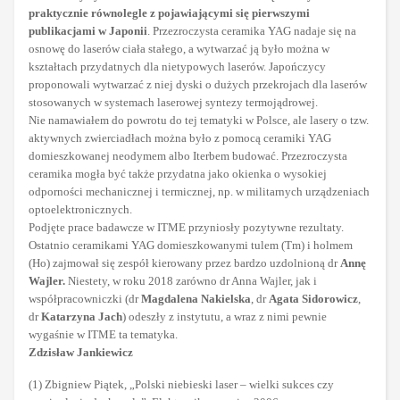
praktycznie równolegle z pojawiającymi się pierwszymi
publikacjami w Japonii
. Przezroczysta ceramika YAG nadaje się na
osnowę do laserów ciała stałego, a wytwarzać ją było można w
kształtach przydatnych dla nietypowych laserów. Japończycy
proponowali wytwarzać z niej dyski o dużych przekrojach dla laserów
stosowanych w systemach laserowej syntezy termojądrowej.
Nie namawiałem do powrotu do tej tematyki w Polsce, ale lasery o tzw.
aktywnych zwierciadłach można było z pomocą ceramiki YAG
domieszkowanej neodymem albo Iterbem budować. Przezroczysta
ceramika mogła być także przydatna jako okienka o wysokiej
odporności mechanicznej i termicznej, np. w militarnych urządzeniach
optoelektronicznych.
Podjęte prace badawcze w ITME przyniosły pozytywne rezultaty.
Ostatnio ceramikami YAG domieszkowanymi tulem (Tm) i holmem
(Ho) zajmował się zespół kierowany przez bardzo uzdolnioną dr
Annę
Wajler.
Niestety, w roku 2018 zarówno dr Anna Wajler, jak i
współpracowniczki (dr
Magdalena Nakielska
, dr
Agata Sidorowicz
,
dr
Katarzyna Jach
) odeszły z instytutu, a wraz z nimi pewnie
wygaśnie w ITME ta tematyka.
Zdzisław Jankiewicz
(1) Zbigniew Piątek, „Polski niebieski laser – wielki sukces czy