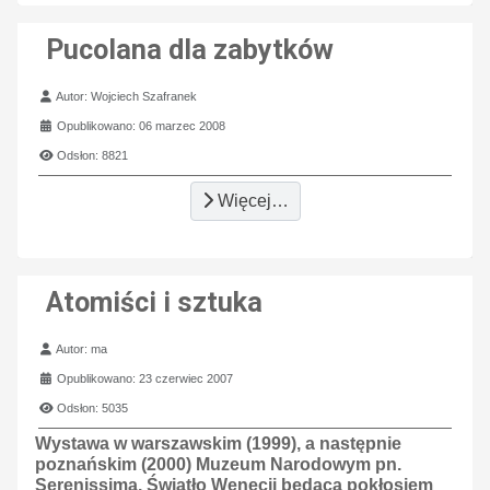
Pucolana dla zabytków
Szczegóły
Autor:
Wojciech Szafranek
Opublikowano: 06 marzec 2008
Odsłon: 8821
Więcej…
Atomiści i sztuka
Szczegóły
Autor:
ma
Opublikowano: 23 czerwiec 2007
Odsłon: 5035
Wystawa w warszawskim (1999), a następnie
poznańskim (2000) Muzeum Narodowym pn.
Serenissima. Światło Wenecji będąca pokłosiem