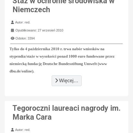
Staż w ochronie środowiska w
Niemczech
Szczegóły
Autor:
red.
Opublikowano: 27 wrzesień 2010
Odsłon: 3394
Tylko do 4 października 2010 r. trwa nabór wniosków na
stypendia/staże w wysokości ponad 1000 euro fundowane przez
niemiecką fundację Deutsche Bundesstiftung Umwelt (www
dbu.de/online).
Więcej…
Tegoroczni laureaci nagrody im.
Marka Cara
Szczegóły
Autor:
red.