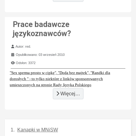
Prace badawcze
językoznawców?
Szczegóły
Autor:
red.
Opublikowano: 03 wrzesień 2010
Odsłon: 3372
"Sex sperma prosto w cipkę", "Doda bez majtek", "Randki dla
dorosłych " - to tylko niektóre z linków sponsorowanych
umieszczonych na stronie Rady Języka Polskiego
Więcej…
Kanapki w MNiSW