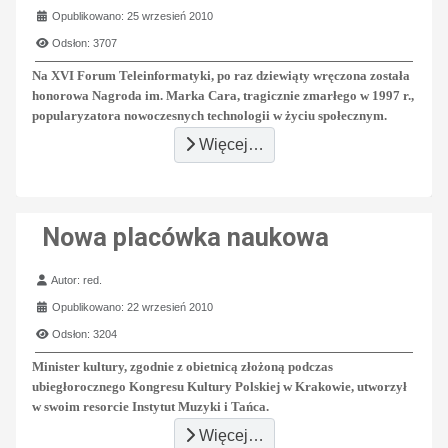
Opublikowano: 25 wrzesień 2010
Odsłon: 3707
Na XVI Forum Teleinformatyki, po raz dziewiąty wręczona została
honorowa Nagroda im. Marka Cara, tragicznie zmarłego w 1997 r.,
popularyzatora nowoczesnych technologii w życiu społecznym.
Więcej…
Nowa placówka naukowa
Szczegóły
Autor:
red.
Opublikowano: 22 wrzesień 2010
Odsłon: 3204
Minister kultury, zgodnie z obietnicą złożoną podczas
ubiegłorocznego Kongresu Kultury Polskiej w Krakowie, utworzył
w swoim resorcie Instytut Muzyki i Tańca.
Więcej…