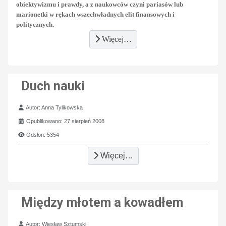
obiektywizmu i prawdy, a z naukowców czyni pariasów lub
marionetki w rękach wszechwładnych elit finansowych i
politycznych.
Więcej…
Duch nauki
Szczegóły
Autor:
Anna Tylikowska
Opublikowano: 27 sierpień 2008
Odsłon: 5354
Więcej…
Między młotem a kowadłem
Szczegóły
Autor:
Wiesław Sztumski