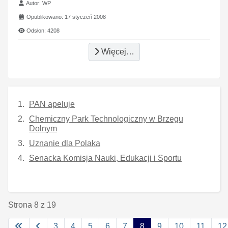
Szczegóły
Autor:
WP
Opublikowano: 17 styczeń 2008
Odsłon: 4208
Więcej…
PAN apeluje
Chemiczny Park Technologiczny w Brzegu
Dolnym
Uznanie dla Polaka
Senacka Komisja Nauki, Edukacji i Sportu
Strona 8 z 19
3
4
5
6
7
8
9
10
11
12