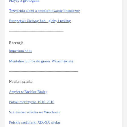
Fizycy z geologami
Trzęsienia ziemi a promieniowanie kosmiczne
Europejski Zielony Ład - gleby i rośliny
------------------------------------------------
Recenzje
Imperium bólu
Mentalna podróż do granic Wszechświata
-------------------------------------------------------------
Nauka i sztuka
Artyści w Bielsku-Białej
Polski mężczyzna 1910-2010
Szaleństwo rokoka we Wrocławiu
Polskie rzeźbiarki XIX-XX wieku