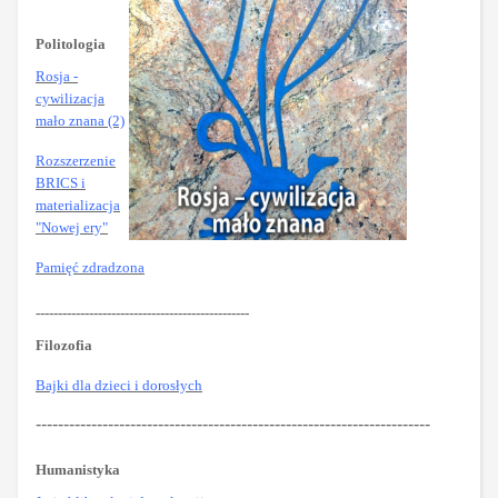
Politologia
Rosja -
cywilizacja
mało znana (2)
Rozszerzenie
BRICS i
materializacja
"Nowej ery"
Pamięć zdradzona
------------------------------------------------
Filozofia
Bajki dla dzieci i dorosłych
-----------------------------------------------------------------------
Humanistyka