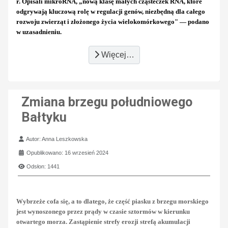
r. Opisali mikroRNA, „nową klasę małych cząsteczek RNA, które
odgrywają kluczową rolę w regulacji genów, niezbędną dla całego
rozwoju zwierząt i złożonego życia wielokomórkowego" — podano
w uzasadnieniu.
Więcej…
Zmiana brzegu południowego
Bałtyku
Szczegóły
Autor:
Anna Leszkowska
Opublikowano: 16 wrzesień 2024
Odsłon: 1441
Wybrzeże cofa się, a to dlatego, że część piasku z brzegu morskiego
jest wynoszonego przez prądy w czasie sztormów w kierunku
otwartego morza. Zastąpienie strefy erozji strefą akumulacji