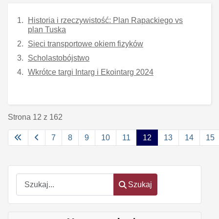
Historia i rzeczywistość: Plan Rapackiego vs
plan Tuska
Sieci transportowe okiem fizyków
Scholastobójstwo
Wkrótce targi Intarg i Ekointarg 2024
Strona 12 z 162
7
8
9
10
11
12
13
14
15
Szukaj
Szukaj