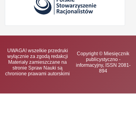
UWAGA! wszelkie przedruki
Copyright © Miesięcznik
wyłącznie za zgodą redakcji
publicystyczno -
Materiały zamieszczane na
informacyjny, ISSN 2081-
stronie Spraw Nauki są
894
chronione prawami autorskimi