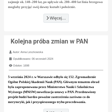
zajmuje ok. 140–200 lat, po upływie ok. 280–400 lat linia brzegowa
mogłaby przyjąć swój dawny kształt i położenie.
Więcej…
Kolejna próba zmian w PAN
Szczegóły
Autor:
Anna Leszkowska
Opublikowano: 06 wrzesień 2024
Odsłon: 1698
5 września 2024 r. w Warszawie odbyło się 152. Zgromadzenie
Ogólne Polskiej Akademii Nauk (PAN). Głównym tematem obrad
była zaproponowana przez Ministerstwo Nauki i Szkolnictwa
Wyższego (MNiSW) nowelizacja ustawy o PAN. Przedstawiony
projekt budzi bardzo poważne zastrzeżenia zarówno co do
merytoryki, jak i przyspieszonego trybu procedowania.