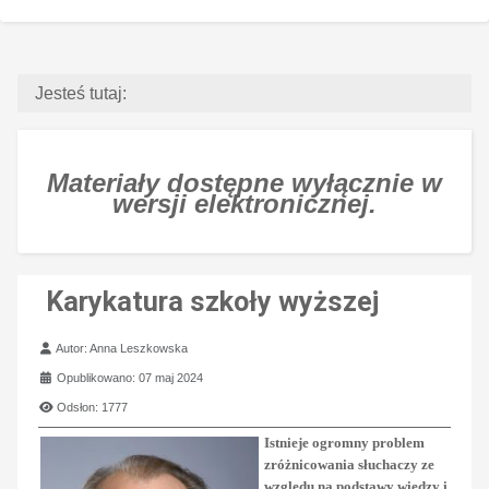
Jesteś tutaj:
Materiały dostępne wyłącznie w
wersji elektronicznej.
Karykatura szkoły wyższej
Szczegóły
Autor:
Anna Leszkowska
Opublikowano: 07 maj 2024
Odsłon: 1777
Istnieje ogromny problem
zróżnicowania słuchaczy ze
względu na podstawy wiedzy i