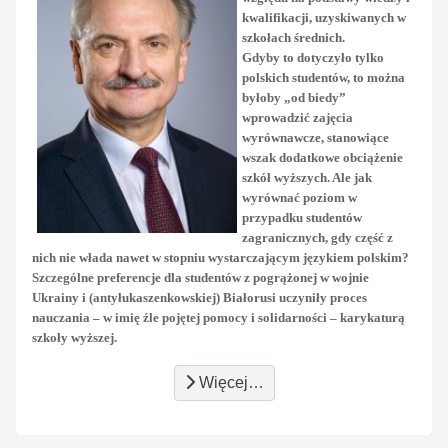
kwalifikacji, uzyskiwanych w
szkołach średnich.
Gdyby to dotyczyło tylko
polskich studentów, to można
byłoby „od biedy”
wprowadzić zajęcia
wyrównawcze, stanowiące
wszak dodatkowe obciążenie
szkół wyższych. Ale jak
wyrównać poziom w
przypadku studentów
zagranicznych, gdy część z
nich nie włada nawet w stopniu wystarczającym językiem polskim?
Szczególne preferencje dla studentów z pogrążonej w wojnie
Ukrainy i (antyłukaszenkowskiej) Białorusi uczyniły proces
nauczania – w imię źle pojętej pomocy i solidarności – karykaturą
szkoły wyższej.
Więcej…