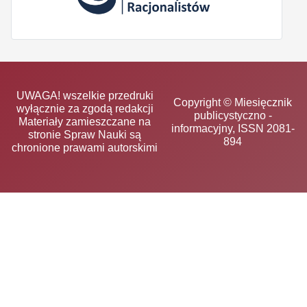
UWAGA! wszelkie przedruki
Copyright © Miesięcznik
wyłącznie za zgodą redakcji
publicystyczno -
Materiały zamieszczane na
informacyjny, ISSN 2081-
stronie Spraw Nauki są
894
chronione prawami autorskimi