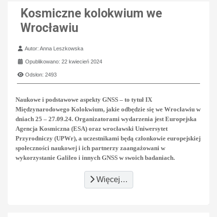
Kosmiczne kolokwium we
Wrocławiu
Szczegóły
Autor:
Anna Leszkowska
Opublikowano: 22 kwiecień 2024
Odsłon: 2493
Naukowe i podstawowe aspekty GNSS – to tytuł IX
Międzynarodowego Kolokwium, jakie odbędzie się we Wrocławiu w
dniach 25 – 27.09.24. Organizatorami wydarzenia jest Europejska
Agencja Kosmiczna (ESA) oraz wrocławski Uniwersytet
Przyrodniczy (UPWr), a uczestnikami będą członkowie europejskiej
społeczności naukowej i ich partnerzy zaangażowani w
wykorzystanie Galileo i innych GNSS w swoich badaniach.
Więcej…