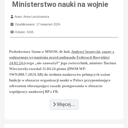
Ministerstwo nauki na wojnie
Szczegóły
Autor:
Anna Leszkowska
Opublikowano: 17 kwiecień 2024
Odsłon: 3165
Podsekretarz Stanu w MNiSW, dr hab.
Andrzej Szeptycki, znany z
wulgarnego wystąpienia przed ambasadą Federacji Rosyjskiej
24.02.24
,(czego „nie zauważył” jego zwierzchnik, minister Dariusz
Wieczorek) rozesłał 11.04.24 pismo (DWM-WP-
SWN.080.7.2024.AB) do siedmiu naukowców pełniących ważne
funkcje w obszarze organizacji nauki w Polsce przypominające
adresatom obowiązujące zasady postępowania w obszarze
współpracy naukowej RP z FR.
Więcej…