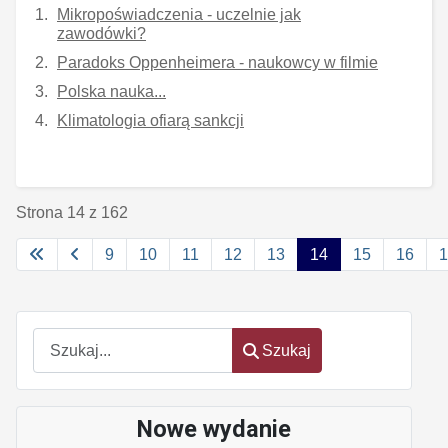
Mikropoświadczenia - uczelnie jak
zawodówki?
Paradoks Oppenheimera - naukowcy w filmie
Polska nauka...
Klimatologia ofiarą sankcji
Strona 14 z 162
9
10
11
12
13
14
15
16
1
Szukaj
Szukaj
Nowe wydanie