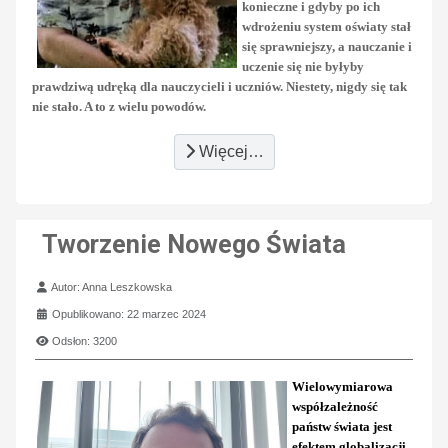
konieczne i gdyby po ich
wdrożeniu system oświaty stał
się sprawniejszy, a nauczanie i
uczenie się nie byłyby
prawdziwą udręką dla nauczycieli i uczniów. Niestety, nigdy się tak
nie stało. A to z wielu powodów.
Więcej…
Tworzenie Nowego Świata
Szczegóły
Autor:
Anna Leszkowska
Opublikowano: 22 marzec 2024
Odsłon: 3200
Wielowymiarowa
współzależność
państw świata jest
efektem globalizacji