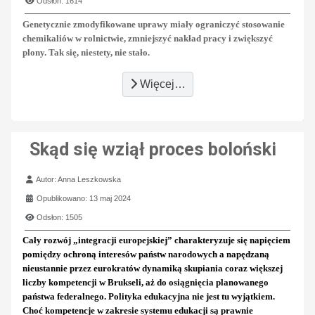
Odsłon: 1614
Genetycznie zmodyfikowane uprawy miały ograniczyć stosowanie
chemikaliów w rolnictwie, zmniejszyć nakład pracy i zwiększyć
plony. Tak się, niestety, nie stało.
Więcej…
Skąd się wziął proces boloński
Szczegóły
Autor:
Anna Leszkowska
Opublikowano: 13 maj 2024
Odsłon: 1505
Cały rozwój „integracji europejskiej” charakteryzuje się napięciem
pomiędzy ochroną interesów państw narodowych a napędzaną
nieustannie przez eurokratów dynamiką skupiania coraz większej
liczby kompetencji w Brukseli, aż do osiągnięcia planowanego
państwa federalnego. Polityka edukacyjna nie jest tu wyjątkiem.
Choć kompetencje w zakresie systemu edukacji są prawnie