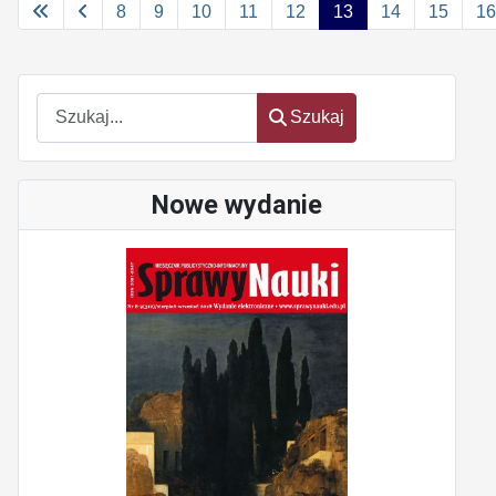
8
9
10
11
12
13
14
15
16
Szukaj
Szukaj
Nowe wydanie