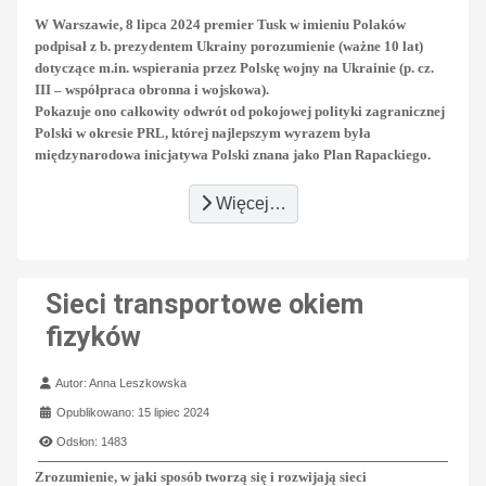
W Warszawie, 8 lipca 2024 premier Tusk w imieniu Polaków
podpisał z b. prezydentem Ukrainy porozumienie (ważne 10 lat)
dotyczące m.in. wspierania przez Polskę wojny na Ukrainie (p. cz.
III – współpraca obronna i wojskowa).
Pokazuje ono całkowity odwrót od pokojowej polityki zagranicznej
Polski w okresie PRL, której najlepszym wyrazem była
międzynarodowa inicjatywa Polski znana jako Plan Rapackiego.
Więcej…
Sieci transportowe okiem
fizyków
Szczegóły
Autor:
Anna Leszkowska
Opublikowano: 15 lipiec 2024
Odsłon: 1483
Zrozumienie, w jaki sposób tworzą się i rozwijają sieci