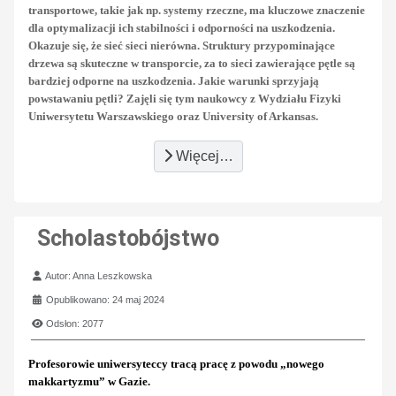
transportowe, takie jak np. systemy rzeczne, ma kluczowe znaczenie
dla optymalizacji ich stabilności i odporności na uszkodzenia.
Okazuje się, że sieć sieci nierówna. Struktury przypominające
drzewa są skuteczne w transporcie, za to sieci zawierające pętle są
bardziej odporne na uszkodzenia. Jakie warunki sprzyjają
powstawaniu pętli? Zajęli się tym naukowcy z Wydziału Fizyki
Uniwersytetu Warszawskiego oraz University of Arkansas.
Więcej…
Scholastobójstwo
Szczegóły
Autor:
Anna Leszkowska
Opublikowano: 24 maj 2024
Odsłon: 2077
Profesorowie uniwersyteccy tracą pracę z powodu „nowego
makkartyzmu” w Gazie.