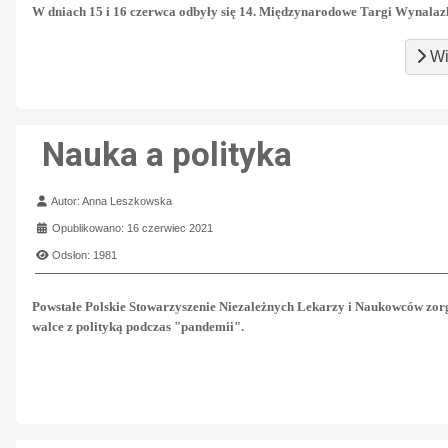
W dniach 15 i 16 czerwca odbyły się 14. Międzynarodowe Targi Wynalaz
Wi
Nauka a polityka
Szczegóły
Autor:
Anna Leszkowska
Opublikowano: 16 czerwiec 2021
Odsłon: 1981
Powstałe Polskie Stowarzyszenie Niezależnych Lekarzy i Naukowców zor
walce z polityką podczas "pandemii".