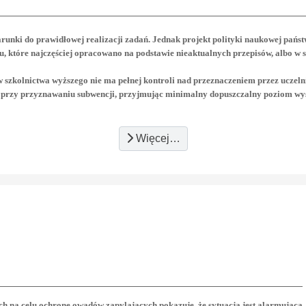
nki do prawidłowej realizacji zadań. Jednak projekt polityki naukowej państw
, które najczęściej opracowano na podstawie nieaktualnych przepisów, albo w s
 szkolnictwa wyższego nie ma pełnej kontroli nad przeznaczeniem przez uczeln
 przy przyznawaniu subwencji, przyjmując minimalny dopuszczalny poziom wyso
Więcej…
h
h na celu ochronę owadów zapylających pokazuje, że sytuacja jest alarmująca.