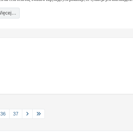
ięcej…
36
37