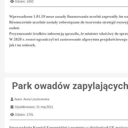
Odsłon: 1892
Wprowadzone 1.01.19 nowe zasady finansowania uczelni zapewniły im waru
Równocześnie uczelnie zostały zobowiązane do tworzenia strategii rozwoju
zadań.
Przyznawanie środków subwencją sprawiło, że minister właściwy do spraw
W 2020 r. resort ograniczył też zastosowanie algorytmu projakościowego
jak i na wniosek.
Park owadów zapylającyc
Szczegóły
Autor:
Anna Leszkowska
Opublikowano: 31 maj 2021
Odsłon: 1791
Sprawozdanie Komisji Europejskiej z postępów w działaniach UE mającyc