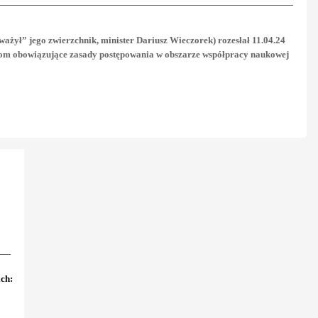
uważył” jego zwierzchnik, minister Dariusz Wieczorek) rozesłał 11.04.24
om obowiązujące zasady postępowania w obszarze współpracy naukowej
ch: