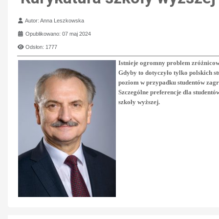
Szczegóły
Autor:
Anna Leszkowska
Opublikowano: 07 maj 2024
Odsłon: 1777
Istnieje ogromny problem zróżnicowa
Gdyby to dotyczyło tylko polskich 
poziom w przypadku studentów zagra
Szczególne preferencje dla studentó
szkoły wyższej.