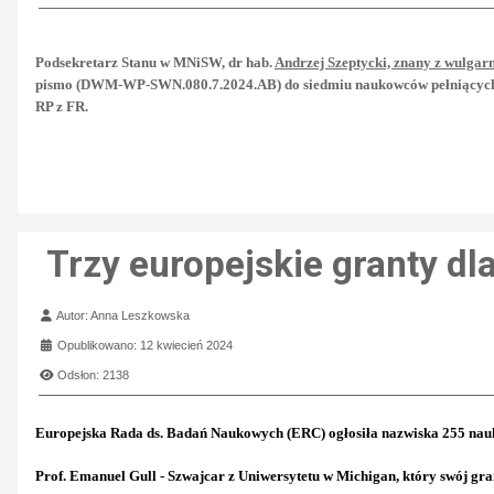
Podsekretarz Stanu w MNiSW, dr hab.
Andrzej Szeptycki, znany z wulgar
pismo (DWM-WP-SWN.080.7.2024.AB) do siedmiu naukowców pełniących wa
RP z FR.
Trzy europejskie granty dla
Szczegóły
Autor:
Anna Leszkowska
Opublikowano: 12 kwiecień 2024
Odsłon: 2138
Europejska Rada ds. Badań Naukowych (ERC) ogłosiła nazwiska 255 nau
Prof. Emanuel Gull - Szwajcar z Uniwersytetu w Michigan, który swój gr