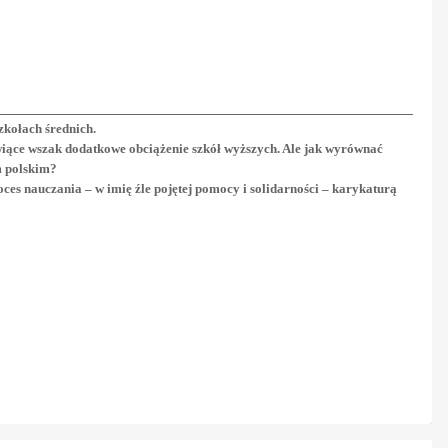
zkołach średnich.
wiące wszak dodatkowe obciążenie szkół wyższych. Ale jak wyrównać
m polskim?
oces nauczania – w imię źle pojętej pomocy i solidarności – karykaturą