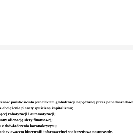
ość państw świata jest efektem globalizacji napędzanej przez ponadnarodowe
z obciążenia planety spuścizną kapitalizmu;
jącej robotyzacji i automatyzacji;
ny alienacją sfery finansowej;
y z doświadczenia koronakryzysu;
będący owocem hipertrofii informacyjnej społeczeństwa postprawdy.