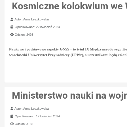
Kosmiczne kolokwium we 
Szczegóły
Autor:
Anna Leszkowska
Opublikowano: 22 kwiecień 2024
Odsłon: 2493
Naukowe i podstawowe aspekty GNSS – to tytuł IX Międzynarodowego Kol
wrocławski Uniwersytet Przyrodniczy (UPWr), a uczestnikami będą członk
Ministerstwo nauki na woj
Szczegóły
Autor:
Anna Leszkowska
Opublikowano: 17 kwiecień 2024
Odsłon: 3165