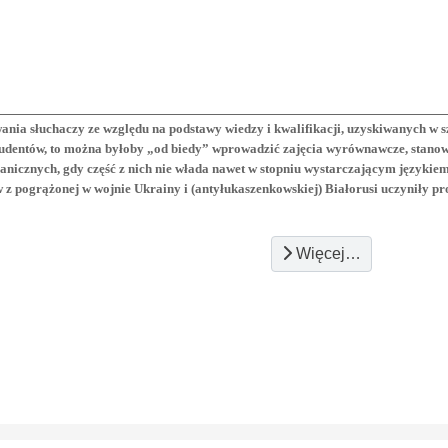
nia słuchaczy ze względu na podstawy wiedzy i kwalifikacji, uzyskiwanych w s
studentów, to można byłoby „od biedy” wprowadzić zajęcia wyrównawcze, stano
nicznych, gdy część z nich nie włada nawet w stopniu wystarczającym językie
w z pogrążonej w wojnie Ukrainy i (antyłukaszenkowskiej) Białorusi uczyniły pr
Więcej…