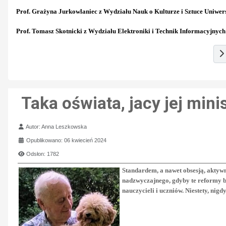
Prof. Grażyna Jurkowlaniec z Wydziału Nauk o Kulturze i Sztuce Uniwe
Prof. Tomasz Skotnicki z Wydziału Elektroniki i Technik Informacyjnych
Taka oświata, jacy jej minis
Szczegóły
Autor:
Anna Leszkowska
Opublikowano: 06 kwiecień 2024
Odsłon: 1782
Standardem, a nawet obsesją, aktywn
nadzwyczajnego, gdyby te reformy by
nauczycieli i uczniów. Niestety, nigdy