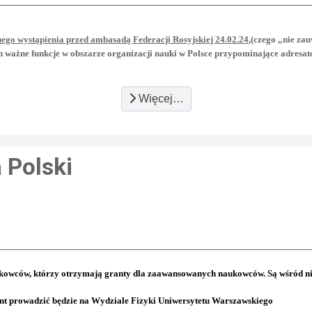
nego wystąpienia przed ambasadą Federacji Rosyjskiej 24.02.24
,(czego „nie za
żne funkcje w obszarze organizacji nauki w Polsce przypominające adresat
Więcej…
 Polski
kowców, którzy otrzymają granty dla zaawansowanych naukowców. Są wśród ni
ant prowadzić będzie na Wydziale Fizyki Uniwersytetu Warszawskiego