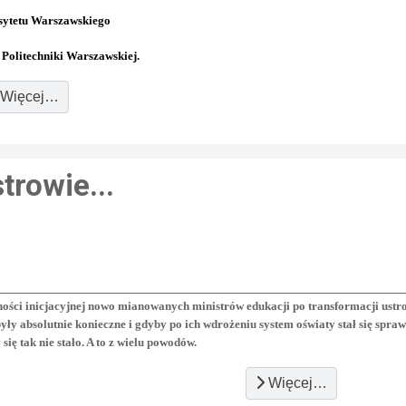
rsytetu Warszawskiego
 Politechniki Warszawskiej.
Więcej…
trowie...
ości inicjacyjnej nowo mianowanych ministrów edukacji po transformacji ustro
ły absolutnie konieczne i gdyby po ich wdrożeniu system oświaty stał się sprawn
 się tak nie stało. A to z wielu powodów.
Więcej…