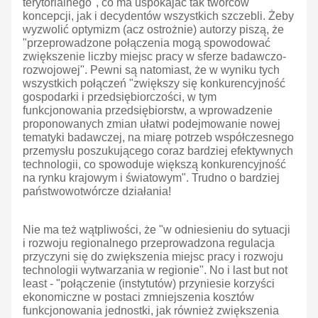
terytorialnego", co ma uspokajać tak twórców
koncepcji, jak i decydentów wszystkich szczebli. Żeby
wyzwolić optymizm (acz ostrożnie) autorzy piszą, że
"przeprowadzone połączenia mogą spowodować
zwiększenie liczby miejsc pracy w sferze badawczo-
rozwojowej". Pewni są natomiast, że w wyniku tych
wszystkich połączeń "zwiększy się konkurencyjność
gospodarki i przedsiębiorczości, w tym
funkcjonowania przedsiębiorstw, a wprowadzenie
proponowanych zmian ułatwi podejmowanie nowej
tematyki badawczej, na miarę potrzeb współczesnego
przemysłu poszukującego coraz bardziej efektywnych
technologii, co spowoduje większą konkurencyjność
na rynku krajowym i światowym". Trudno o bardziej
państwowotwórcze działania!
Nie ma też wątpliwości, że "w odniesieniu do sytuacji
i rozwoju regionalnego przeprowadzona regulacja
przyczyni się do zwiększenia miejsc pracy i rozwoju
technologii wytwarzania w regionie". No i last but not
least - "połączenie (instytutów) przyniesie korzyści
ekonomiczne w postaci zmniejszenia kosztów
funkcjonowania jednostki, jak również zwiększenia