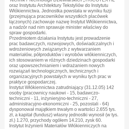
oraz Instytutu Architektury Tekstyliów do Instytutu
Włókiennictwa. Jednostka powstała w wyniku fuzji
(przejmująca pracowników wszystkich placówek
łączonych) zachowuje nazwę Instytut Włókiennictwa,
a nadzór nad nim sprawuje minister właściwy do
spraw gospodarki.
Przedmiotem działania Instytutu jest prowadzenie
prac badawczych, rozwojowych, doświadczalnych i
wdrożeniowych związanych z wytwarzaniem
materiałów, półproduktów i wyrobów włókienniczych,
ich stosowaniem w różnych dziedzinach gospodarki
oraz upowszechnianiem i wdrażaniem nowych
rozwiązań technologicznych, technicznych i
organizacyjnych powstałych w wyniku tych prac w
praktyce gospodarczej.
Instytut Włókiennictwa zatrudniający (31.12.05) 142
osoby (pracownicy naukowi - 15, badawczo-
techniczni - 11, inżynieryjno-techniczni - 27,
administracyjno-ekonomiczni - 25, pozostali - 64)
dysponował majątkiem trwałym o wartości 2.655 tys.
zł, a kapitał (fundusz) własny jednostki wynosił (w tys.
zł.) 1.270, przychody ogółem 14.210, zysk 60.
Instytut Inżynierii Materiałów Włókienniczych na