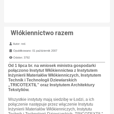
Włókiennictwo razem
Szczegóły
Autor:
red.
Opublikowano: 01 październik 2007
Odsłon: 3792
Od 1 lipca br. na wniosek ministra gospodarki
połączono Instytut Włókiennictwa z Instytutem
Inżynierii Materiałów Włókienniczych, Instytutem
Technik i Technologii Dziewiarskich
„TRICOTEXTIL” oraz Instytutem Architektury
Tekstyliów.
Wszystkie instytuty mają siedzibę w Łodzi, a ich
połączenie następuje przez włączenie Instytutu
Inżynierii Materiałów Włókienniczych, Instytutu
Technik i Technologii Dziewiarskich „TRICOTEXTIL”