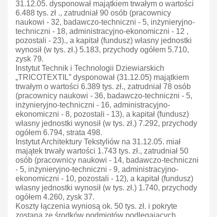
31.12.05. dysponował majątkiem trwałym o wartości
6.488 tys. zł ., zatrudniał 90 osób (pracownicy
naukowi - 32, badawczo-techniczni - 5, inżynieryjno-
techniczni - 18, administracyjno-ekonomiczni - 12 ,
pozostali - 23)., a kapitał (fundusz) własny jednostki
wynosił (w tys. zł.) 5.183, przychody ogółem 5.710,
zysk 79.
Instytut Technik i Technologii Dziewiarskich
„TRICOTEXTIL” dysponował (31.12.05) majątkiem
trwałym o wartości 6.389 tys. zł., zatrudniał 78 osób
(pracownicy naukowi - 36, badawczo-techniczni - 5,
inżynieryjno-techniczni - 16, administracyjno-
ekonomiczni - 8, pozostali - 13), a kapitał (fundusz)
własny jednostki wynosił (w tys. zł.) 7.292, przychody
ogółem 6.794, strata 498.
Instytut Architektury Tekstyliów na 31.12.05. miał
majątek trwały wartości 1.743 tys. zł., zatrudniał 50
osób (pracownicy naukowi - 14, badawczo-techniczni
- 5, inżynieryjno-techniczni - 9, administracyjno-
ekonomiczni - 10, pozostali - 12), a kapitał (fundusz)
własny jednostki wynosił (w tys. zł.) 1.740, przychody
ogółem 4.260, zysk 37.
Koszty łączenia wyniosą ok. 50 tys. zł. i pokryte
zostaną ze środków podmiotów podlegających