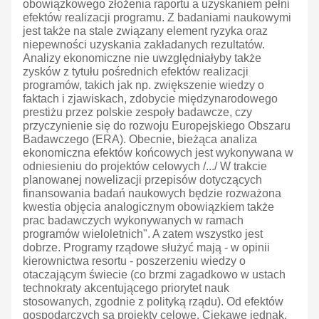
obowiązkowego złożenia raportu a uzyskaniem pełni
efektów realizacji programu. Z badaniami naukowymi
jest także na stale związany element ryzyka oraz
niepewności uzyskania zakładanych rezultatów.
Analizy ekonomiczne nie uwzględniałyby także
zysków z tytułu pośrednich efektów realizacji
programów, takich jak np. zwiększenie wiedzy o
faktach i zjawiskach, zdobycie międzynarodowego
prestiżu przez polskie zespoły badawcze, czy
przyczynienie się do rozwoju Europejskiego Obszaru
Badawczego (ERA). Obecnie, bieżąca analiza
ekonomiczna efektów końcowych jest wykonywana w
odniesieniu do projektów celowych /.../ W trakcie
planowanej nowelizacji przepisów dotyczących
finansowania badań naukowych będzie rozważona
kwestia objęcia analogicznym obowiązkiem także
prac badawczych wykonywanych w ramach
programów wieloletnich". A zatem wszystko jest
dobrze. Programy rządowe służyć mają - w opinii
kierownictwa resortu - poszerzeniu wiedzy o
otaczającym świecie (co brzmi zagadkowo w ustach
technokraty akcentującego priorytet nauk
stosowanych, zgodnie z polityką rządu). Od efektów
gospodarczych są projekty celowe. Ciekawe jednak,