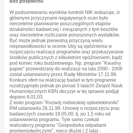
Bez pośpiechu
W podsumowaniu wyników kontroli NIK wskazuje, iż
głównymi przyczynami negatywnych ocen było
nierzetelne planowanie poszczególnych etapów
działalności badawczej i związanych z tym kosztów
oraz nierzetelne rozliczanie ponoszonych wydatków.
Być może jednak pierwotną przyczyną wielu
nieprawidłowości w ocenie Izby są opóźnienia w
rozpoczęciu realizacji programów oraz przekazywanie
środków publicznych z kilkuletnim opóźnieniem, bądź
pod koniec roku budżetowego. Np. program "Kwaśny
papier" przewidziany do realizacji na lata 2000 - 2008
został ustanowiony przez Radę Ministrów 17.11.99.
Konkurs ofert na realizację badań w tym programie
rozstrzygnięto jednak po ponad 3 latach! Zespól Nauk
Humanistycznych KBN decyzje w tej sprawie podjął
dopiero 8.01.03.
Z kolei program "Rozwój niebieskiej optoelektroniki"
RM ustanowiła 26.11.98. Umowę o rozpoczęciu prac
badawczych zawarto 19.05.00, tj. po 1,5 roku od
ustanowienia programu. Tyle samo czekali
realizatorzy programu "Gospodarka odpadami
promieniotwórczymi", nieco dłużej ( 2 lata) -