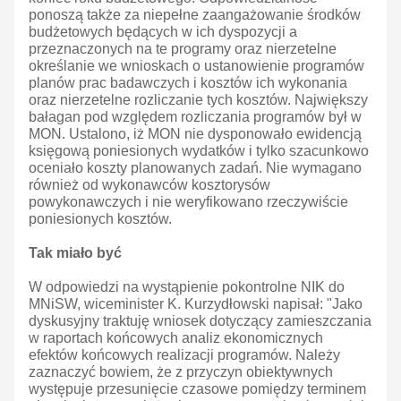
ponoszą także za niepełne zaangażowanie środków
budżetowych będących w ich dyspozycji a
przeznaczonych na te programy oraz nierzetelne
określanie we wnioskach o ustanowienie programów
planów prac badawczych i kosztów ich wykonania
oraz nierzetelne rozliczanie tych kosztów. Największy
bałagan pod względem rozliczania programów był w
MON. Ustalono, iż MON nie dysponowało ewidencją
księgową poniesionych wydatków i tylko szacunkowo
oceniało koszty planowanych zadań. Nie wymagano
również od wykonawców kosztorysów
powykonawczych i nie weryfikowano rzeczywiście
poniesionych kosztów.
Tak miało być
W odpowiedzi na wystąpienie pokontrolne NIK do
MNiSW, wiceminister K. Kurzydłowski napisał: "Jako
dyskusyjny traktuję wniosek dotyczący zamieszczania
w raportach końcowych analiz ekonomicznych
efektów końcowych realizacji programów. Należy
zaznaczyć bowiem, że z przyczyn obiektywnych
występuje przesunięcie czasowe pomiędzy terminem