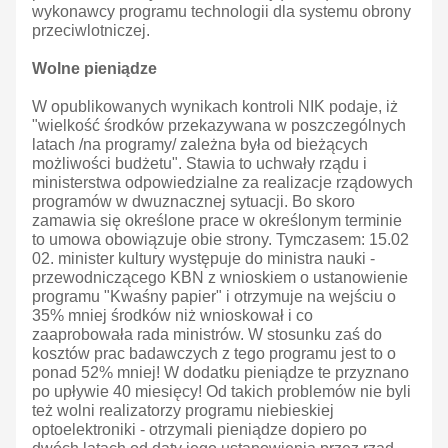
wykonawcy programu technologii dla systemu obrony
przeciwlotniczej.
Wolne pieniądze
W opublikowanych wynikach kontroli NIK podaje, iż
"wielkość środków przekazywana w poszczególnych
latach /na programy/ zależna była od bieżących
możliwości budżetu". Stawia to uchwały rządu i
ministerstwa odpowiedzialne za realizacje rządowych
programów w dwuznacznej sytuacji. Bo skoro
zamawia się określone prace w określonym terminie
to umowa obowiązuje obie strony. Tymczasem: 15.02
02. minister kultury występuje do ministra nauki -
przewodniczącego KBN z wnioskiem o ustanowienie
programu "Kwaśny papier" i otrzymuje na wejściu o
35% mniej środków niż wnioskował i co
zaaprobowała rada ministrów. W stosunku zaś do
kosztów prac badawczych z tego programu jest to o
ponad 52% mniej! W dodatku pieniądze te przyznano
po upływie 40 miesięcy! Od takich problemów nie byli
też wolni realizatorzy programu niebieskiej
optoelektroniki - otrzymali pieniądze dopiero po