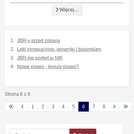
Więcej…
JBR-y przed zmianą
Leki innowacyjne, generyki i biosimilary
JBR-ów portret w NIK
Nowe prawo - lepsze prawo?
Strona 6 z 8
1
2
3
4
5
6
7
8
Szukaj