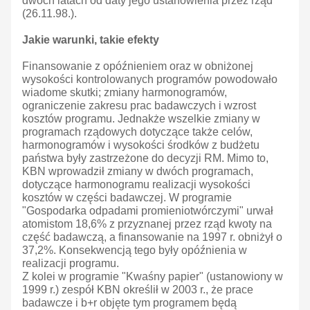
dwóch latach od daty jego ustanowienia przez rząd
(26.11.98.).
Jakie warunki, takie efekty
Finansowanie z opóźnieniem oraz w obniżonej
wysokości kontrolowanych programów powodowało
wiadome skutki; zmiany harmonogramów,
ograniczenie zakresu prac badawczych i wzrost
kosztów programu. Jednakże wszelkie zmiany w
programach rządowych dotyczące także celów,
harmonogramów i wysokości środków z budżetu
państwa były zastrzeżone do decyzji RM. Mimo to,
KBN wprowadził zmiany w dwóch programach,
dotyczące harmonogramu realizacji wysokości
kosztów w części badawczej. W programie
"Gospodarka odpadami promieniotwórczymi" urwał
atomistom 18,6% z przyznanej przez rząd kwoty na
część badawczą, a finansowanie na 1997 r. obniżył o
37,2%. Konsekwencją tego były opóźnienia w
realizacji programu.
Z kolei w programie "Kwaśny papier" (ustanowiony w
1999 r.) zespół KBN określił w 2003 r., że prace
badawcze i b+r objęte tym programem będą