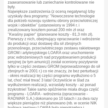
zaawansowanie lub zaniechanie kontrolowane nie
były.
Największe zastrzeżenia (z oceną negatywną) Izby
uzyskały dwa programy: "Nowoczesne technologie
dla potrzeb rozwoju systemu obrony przeciwlotniczej
wojsk i obiektów" (ustanowiony w 1994 r. i
zrealizowany kosztem ponad 200 mln zł oraz
"Kwaśny papier" (planowane koszty - 81,3 mln zł).
Pierwszy z nich, obejmujący opracowanie i wdrożenie
do produkcji oraz dostawę dla sił zbrojnych
przenośnego, przeciwlotniczego zestawu rakietowego
GROM i artyleryjskiego LOARA oraz uruchomienie
prac wdrożeniowych nad przygotowaniem produkcji
seryjnej (w tym amunicji) został oceniony pozytywnie
tylko w części zestawu GROM (wprowadzonego do sił
zbrojnych w 2001 r.) co nie znaczy, że bez perturbacji
- okres realizacji tej części programu wydłużono o 5
lat, choć miał trwać 3 lata! Oczywiście w ślad za
wydłużeniem realizacji, wzrastały koszty - aż ponad
trzykrotnie! Takie samo opóźnienie miała druga część
programu - LOARA - wdrożenia (opracowanie -
RADWAR S.A.) dokonano po 10 latach i za dwa razy
większe pieniądze niż planowano (nb. w ocenie NIK
budowa zestawu LOARA była niepotrzebna i