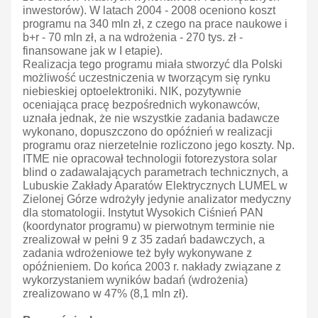
inwestorów). W latach 2004 - 2008 oceniono koszt
programu na 340 mln zł, z czego na prace naukowe i
b+r - 70 mln zł, a na wdrożenia - 270 tys. zł -
finansowane jak w I etapie).
Realizacja tego programu miała stworzyć dla Polski
możliwość uczestniczenia w tworzącym się rynku
niebieskiej optoelektroniki. NIK, pozytywnie
oceniająca pracę bezpośrednich wykonawców,
uznała jednak, że nie wszystkie zadania badawcze
wykonano, dopuszczono do opóźnień w realizacji
programu oraz nierzetelnie rozliczono jego koszty. Np.
ITME nie opracował technologii fotorezystora solar
blind o zadawalających parametrach technicznych, a
Lubuskie Zakłady Aparatów Elektrycznych LUMEL w
Zielonej Górze wdrożyły jedynie analizator medyczny
dla stomatologii. Instytut Wysokich Ciśnień PAN
(koordynator programu) w pierwotnym terminie nie
zrealizował w pełni 9 z 35 zadań badawczych, a
zadania wdrożeniowe też były wykonywane z
opóźnieniem. Do końca 2003 r. nakłady związane z
wykorzystaniem wyników badań (wdrożenia)
zrealizowano w 47% (8,1 mln zł).