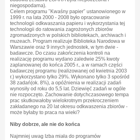
niegospodarna).
Celem programu "Kwaśny papier" ustanowionego w
1999 r. na lata 2000 - 2008 było opracowanie
technologii odkwaszania papieru i wykorzystania tej
technologii do ratowania zagrożonych zbiorów
zgromadzonych w polskich bibliotekach, archiwach i
muzeach. Program realizuje Biblioteka Narodowa w
Warszawie oraz 9 innych jednostek, w tym dwie -
badawcze. Do czasu zakończenia kontroli na
realizację programu wydano zaledwie 25% kwoty
zaplanowanej do końca 2005 r., a w ramach części
badawczej programu (realizowanej od kwietnia 2003
r.) wykorzystano tylko 29%. Wykonano tylko 3 spośród
38 zadań(ok. 8%), a opóźnienia w realizacji zadań
wynosiły od roku do 5,5 lat. Dziewięć zadań w ogóle
nie rozpoczęto. Zachowanie dotychczasowego tempa
prac skutkowałoby wielokrotnym przekroczeniem
zakładanego na 20 lat okresu odkwaszenia zbiorów -
może byłaby to praca na wieki?
Niby dobrze, ale nie do końca
Najmniej uwag Izba miała do programów