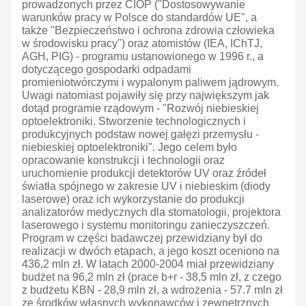
prowadzonych przez CIOP ("Dostosowywanie
warunków pracy w Polsce do standardów UE", a
także "Bezpieczeństwo i ochrona zdrowia człowieka
w środowisku pracy") oraz atomistów (IEA, IChTJ,
AGH, PIG) - programu ustanowionego w 1996 r., a
dotyczącego gospodarki odpadami
promieniotwórczymi i wypalonym paliwem jądrowym.
Uwagi natomiast pojawiły się przy największym jak
dotąd programie rządowym - "Rozwój niebieskiej
optoelektroniki. Stworzenie technologicznych i
produkcyjnych podstaw nowej gałęzi przemysłu -
niebieskiej optoelektroniki". Jego celem było
opracowanie konstrukcji i technologii oraz
uruchomienie produkcji detektorów UV oraz źródeł
światła spójnego w zakresie UV i niebieskim (diody
laserowe) oraz ich wykorzystanie do produkcji
analizatorów medycznych dla stomatologii, projektora
laserowego i systemu monitoringu zanieczyszczeń.
Program w części badawczej przewidziany był do
realizacji w dwóch etapach, a jego koszt oceniono na
436,2 mln zł. W latach 2000-2004 miał przewidziany
budżet na 96,2 mln zł (prace b+r - 38,5 mln zł, z czego
z budżetu KBN - 28,9 mln zł, a wdrożenia - 57.7 mln zł
ze środków własnych wykonawców i zewnętrznych