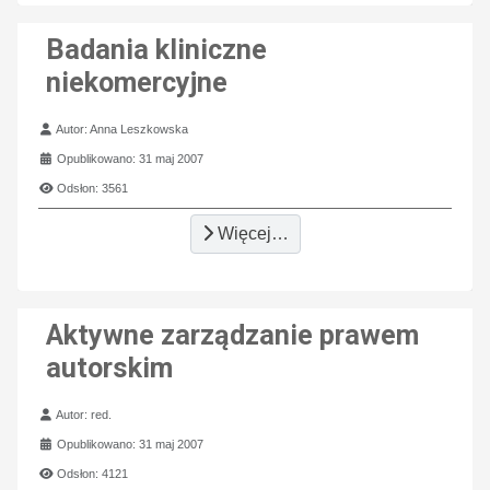
Badania kliniczne
niekomercyjne
Szczegóły
Autor:
Anna Leszkowska
Opublikowano: 31 maj 2007
Odsłon: 3561
Więcej…
Aktywne zarządzanie prawem
autorskim
Szczegóły
Autor:
red.
Opublikowano: 31 maj 2007
Odsłon: 4121