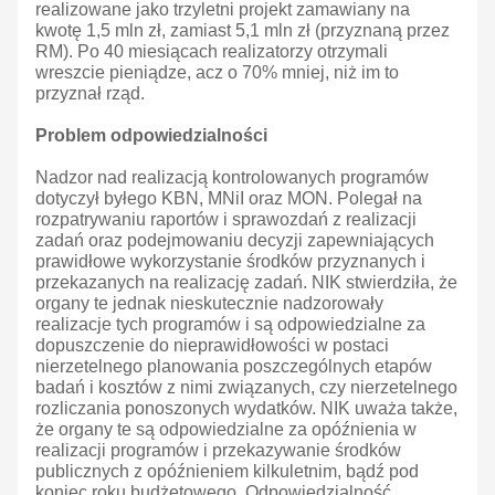
realizowane jako trzyletni projekt zamawiany na
kwotę 1,5 mln zł, zamiast 5,1 mln zł (przyznaną przez
RM). Po 40 miesiącach realizatorzy otrzymali
wreszcie pieniądze, acz o 70% mniej, niż im to
przyznał rząd.
Problem odpowiedzialności
Nadzor nad realizacją kontrolowanych programów
dotyczył byłego KBN, MNiI oraz MON. Polegał na
rozpatrywaniu raportów i sprawozdań z realizacji
zadań oraz podejmowaniu decyzji zapewniających
prawidłowe wykorzystanie środków przyznanych i
przekazanych na realizację zadań. NIK stwierdziła, że
organy te jednak nieskutecznie nadzorowały
realizacje tych programów i są odpowiedzialne za
dopuszczenie do nieprawidłowości w postaci
nierzetelnego planowania poszczególnych etapów
badań i kosztów z nimi związanych, czy nierzetelnego
rozliczania ponoszonych wydatków. NIK uważa także,
że organy te są odpowiedzialne za opóźnienia w
realizacji programów i przekazywanie środków
publicznych z opóźnieniem kilkuletnim, bądź pod
koniec roku budżetowego. Odpowiedzialność