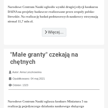
Narodowe Centrum Nauki ogłosiło wyniki drugiej edycji konkursu
DAINA na projekty badawcze realizowane przez zespoły polsko-
litewskie. Na realizację badań podstawowych naukowcy otrzymają
niemal 11,7 mln zł.
Więcej…
"Małe granty" czekają na
chętnych
Szczegóły
Autor:
Anna Leszkowska
Opublikowano: 04 maj 2021
Odsłon: 1323
Narodowe Centrum Nauki ogłasza konkurs Miniatura 5 na
realizację pojedynczego działania naukowego służącego