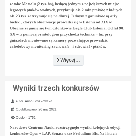
zatokę Matsalu (2 tys. ha), będącą jednym z największych miejsc
lęgowych ptaków wodnych, przylatuje ok. 2 mln ptaków, z których
ok. 23 tys. zatrzymuje się na dłużej. Jednym z gatunków są orły
bieliki, których obserwacje prowadzi się w Estonii od XIX w.
Obecnie zajmują się tym członkowie Eagle Club Estonia.
Od lat 90.
XX w. z pomocą ornitologom przychodzi technika – tuż przy
gniazdach montowane są kamery pozwalające prowadzić
całodobowy monitoring zachowań – i zdrowia! - ptaków.
Więcej…
Wyniki trzech konkursów
Szczegóły
Autor:
Anna Leszkowska
Opublikowano: 20 maj 2021
Odsłon: 1752
Narodowe Centrum Nauki rozstrzygnęło wyniki kolejnych edycji
konkursów Opus + LAP, Sonata oraz Preludium Bis. Na listach