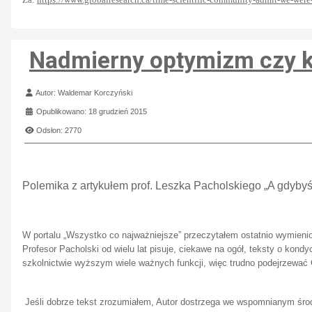
Nadmierny optymizm czy k
Szczegóły
Autor:
Waldemar Korczyński
Opublikowano: 18 grudzień 2015
Odsłon: 2770
Polemika z artykułem prof. Leszka Pacholskiego „A gdyb
W portalu „Wszystko co najważniejsze” przeczytałem ostatnio wymieni
Profesor Pacholski od wielu lat pisuje, ciekawe na ogół, teksty o kond
szkolnictwie wyższym wiele ważnych funkcji, więc trudno podejrzewa
Jeśli dobrze tekst zrozumiałem, Autor dostrzega we wspomnianym śr