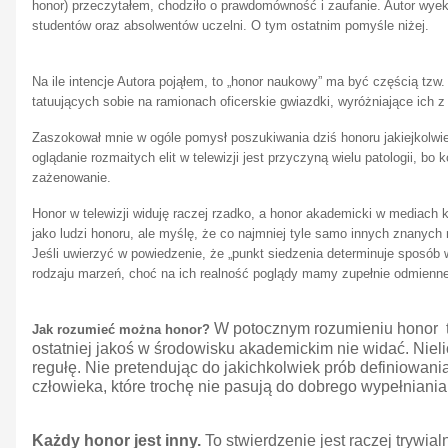
honor) przeczytałem, chodziło o prawdomówność i zaufanie. Autor wye
studentów oraz absolwentów uczelni. O tym ostatnim pomyśle niżej.
Na ile intencje Autora pojąłem, to „honor naukowy” ma być częścią tzw
tatuujących sobie na ramionach oficerskie gwiazdki, wyróżniające ich z
Zaszokował mnie w ogóle pomysł poszukiwania dziś honoru jakiejkolwiek
oglądanie rozmaitych elit w telewizji jest przyczyną wielu patologii, b
zażenowanie.
Honor w telewizji widuję raczej rzadko, a honor akademicki w mediac
jako ludzi honoru, ale myślę, że co najmniej tyle samo innych znanyc
Jeśli uwierzyć w powiedzenie, że „punkt siedzenia determinuje sposób 
rodzaju marzeń, choć na ich realność poglądy mamy zupełnie odmienn
W potocznym rozumieniu honor to 
Jak rozumieć można honor?
ostatniej jakoś w środowisku akademickim nie widać. Nieli
regułę. Nie pretendując do jakichkolwiek prób definiowa
człowieka, które trochę nie pasują do dobrego wypełniani
Każdy honor jest inny.
To stwierdzenie jest raczej trywial