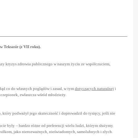
w Teksasie (z VII roku).
szy kryzys zdrowia publicznego w naszym życiu ze współczuciem,
 błąd co do własnych poglądów i zasad, w tym
dotyczących naturalnej
i
czepionek, zwłaszcza wśród młodzieży.
 który podważył jego skuteczność i doprowadził do tysięcy, jeśli nie
ocie były – bardzo różne od preferencji wielu ludzi, którym służymy.
 wysiłkom, jako nierozważnych, nieświadomych, samolubnych i złych.