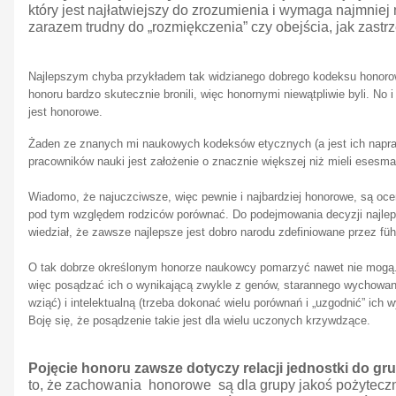
który jest najłatwiejszy do zrozumienia i wymaga najmni
zarazem trudny do „rozmiękczenia” czy obejścia, jak zastrz
Najlepszym chyba przykładem tak widzianego dobrego kodeksu honorow
honoru bardzo skutecznie bronili, więc honornymi niewątpliwie byli. No
jest honorowe.
Żaden ze znanych mi naukowych kodeksów etycznych (a jest ich napraw
pracowników nauki jest założenie o znacznie większej niż mieli eses
Wiadomo, że najuczciwsze, więc pewnie i najbardziej honorowe, są ocen
pod tym względem rodziców porównać. Do podejmowania decyzji najlepsz
wiedział, że zawsze najlepsze jest dobro narodu zdefiniowane przez füh
O tak dobrze określonym honorze naukowcy pomarzyć nawet nie mogą. 
więc posądzać ich o wynikającą zwykle z genów, starannego wychowani
wziąć) i intelektualną (trzeba dokonać wielu porównań i „uzgodnić” ich
Boję się, że posądzenie takie jest dla wielu uczonych krzywdzące.
Pojęcie honoru zawsze dotyczy relacji jednostki do gr
to, że zachowania honorowe są dla grupy jakoś pożyteczne