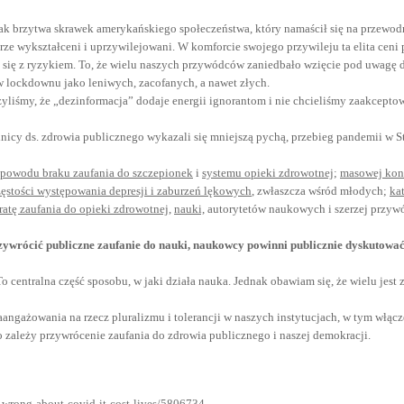
 jak brzytwa skrawek amerykańskiego społeczeństwa, który namaścił się na przewo
rze wykształceni i uprzywilejowani. W komforcie swojego przywileju ta elita cen
się z ryzykiem. To, że wielu naszych przywódców zaniedbało wzięcie pod uwagę do
w lockdownu jako leniwych, zacofanych, a nawet złych.
zyliśmy, że „dezinformacja” dodaje energii ignorantom i nie chcieliśmy zaakceptow
dnicy ds. zdrowia publicznego wykazali się mniejszą pychą, przebieg pandemii w
powodu braku zaufania do szczepionek
i
systemu opieki zdrowotnej
;
masowej konc
ęstości występowania depresji i zaburzeń lękowych
, zwłaszcza wśród młodych;
ka
atę zaufania do opieki zdrowotnej
,
nauki,
autorytetów naukowych i szerzej przyw
zywrócić publiczne zaufanie do nauki, naukowcy powinni publicznie dyskutować,
. To centralna część sposobu, w jaki działa nauka. Jednak obawiam się, że wielu je
gażowania na rzecz pluralizmu i tolerancji w naszych instytucjach, w tym włącz
go zależy przywrócenie zaufania do zdrowia publicznego i naszej demokracji.
-wrong-about-covid-it-cost-lives/5806734