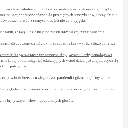
dnictwo klasie robotniczej – członkom środowiska akademickiego, rządu,
i paternalizm, w przeciwieństwie do przeciętnych Amerykanów, którzy chwalą
świadczenia osób z różnych klas jest nie do przyjęcia.
ać faktu, że tacy ludzie mają po prostu inny, ważny punkt widzenia.
 Stanach Zjednoczonych mógłby mieć zupełnie inny wynik, z dużo mniejszą
entracji bogactwa przez już zamożne elity
;
wzrostu liczby samobójstw i
tastrofalnej utraty osiągnięć edukacyjnych wśród dzieci już znajdujących się
ódców politycznych.
 co poszło dobrze, a co źle podczas pandemii
i gdzie mogliśmy zrobić
st zbyt głęboko zakorzenione w myśleniu grupowym i zbyt boi się publicznie
enia krytycznych, choć niepopularnych głosów.