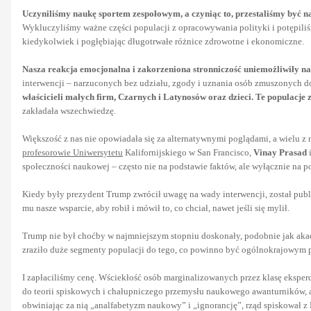
Uczyniliśmy naukę sportem zespołowym, a czyniąc to, przestaliśmy być n
Wykluczyliśmy ważne części populacji z opracowywania polityki i potępil
kiedykolwiek i pogłębiając długotrwałe różnice zdrowotne i ekonomiczne.
Nasza reakcja emocjonalna i zakorzeniona stronniczość uniemożliwiły n
interwencji – narzuconych bez udziału, zgody i uznania osób zmuszonych do
właścicieli małych firm, Czarnych i Latynosów oraz dzieci. Te populacje
zakładała wszechwiedzę.
Większość z nas nie opowiadała się za alternatywnymi poglądami, a wielu z 
profesorowie Uniwersytetu
Kalifornijskiego w San Francisco,
Vinay Prasad
społeczności naukowej – często nie na podstawie faktów, ale wyłącznie na 
Kiedy były prezydent Trump zwrócił uwagę na wady interwencji, został publ
mu nasze wsparcie, aby robił i mówił to, co chciał, nawet jeśli się mylił.
Trump nie był choćby w najmniejszym stopniu doskonały, podobnie jak aka
zraziło duże segmenty populacji do tego, co powinno być ogólnokrajowym 
I zapłaciliśmy cenę. Wściekłość osób marginalizowanych przez klasę eksp
do teorii spiskowych i chałupniczego przemysłu naukowego awanturników, a
obwiniając za nią „analfabetyzm naukowy” i „ignorancję”, rząd spiskował z