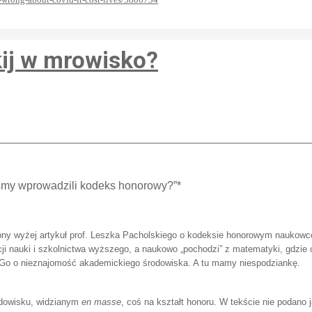
ij w mrowisko?
yśmy wprowadzili kodeks honorowy?”*
ony wyżej artykuł prof. Leszka Pacholskiego o kodeksie honorowym naukowc
ycji nauki i szkolnictwa wyższego, a naukowo „pochodzi” z matematyki, gdzie
ć Go o nieznajomość akademickiego środowiska. A tu mamy niespodziankę.
odowisku, widzianym
en masse
, coś na kształt honoru. W tekście nie podano j