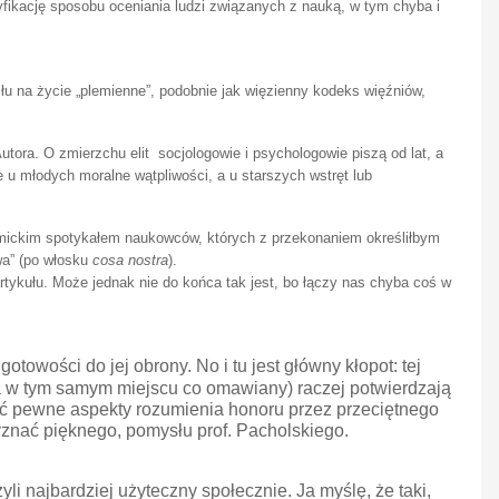
fikację sposobu oceniania ludzi związanych z nauką, w tym chyba i
łu na życie „plemienne”, podobnie jak więzienny kodeks więźniów,
tora. O zmierzchu elit socjologowie i psychologowie piszą od lat, a
je u młodych moralne wątpliwości, a u starszych wstręt lub
demickim spotykałem naukowców, których z przekonaniem określiłbym
wa” (po włosku
cosa nostra
).
rtykułu. Może jednak nie do końca tak jest, bo łączy nas chyba coś w
owości do jej obrony. No i tu jest główny kłopot: tej
tora w tym samym miejscu co omawiany) raczej potwierdzają
ać pewne aspekty rozumienia honoru przez przeciętnego
yznać pięknego, pomysłu prof. Pacholskiego.
zyli najbardziej użyteczny społecznie. Ja myślę, że taki,