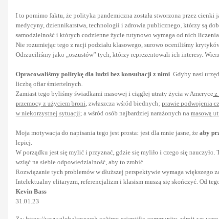
I to pomimo faktu, że polityka pandemiczna została stworzona przez cienki
medycyny, dziennikarstwa, technologii i zdrowia publicznego, którzy są dob
samodzielność i których codzienne życie rutynowo wymaga od nich liczenia 
Nie rozumiejąc tego z racji podziału klasowego, surowo oceniliśmy krytykó
Odrzuciliśmy jako „oszustów” tych, którzy reprezentowali ich interesy. Wier
Opracowaliśmy politykę dla ludzi bez konsultacji z nimi
. Gdyby nasi urzę
liczbą ofiar śmiertelnych.
Zamiast tego byliśmy świadkami masowej i ciągłej utraty życia w Ameryce
z 
przemocy z użyciem broni
, zwłaszcza wśród biednych;
prawie podwojenia cz
w niekorzystnej sytuacji
; a wśród osób najbardziej narażonych na
masową utr
Moja motywacja do napisania tego jest prosta: jest dla mnie jasne, że
aby pr
lepiej.
W porządku jest się mylić i przyznać, gdzie się myliło i czego się nauczyło
wziąć na siebie odpowiedzialność, aby to zrobić.
Rozwiązanie tych problemów w dłuższej perspektywie wymaga większego zaan
Intelektualny elitaryzm, referencjalizm i klasism muszą się skończyć. Od te
Kevin Bass
31.01.23
Za:
https://www.globalresearch.ca/time-scientific-community-admit-we-were