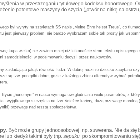
ej myślenia w przestrzeganiu tytułowego kodeksu honorowego. 
eżenie patentowe maszyny do szycia („otwór na nitkę na ostrzu, 
ego był wyryty na sztyletach SS napis „Meine Ehre heisst Treue”, co tłum
 i tu jest pierwszy problem: nie bardzo wyobrażam sobie tak prosty jak wspo
dę kupa wielka) nie zawiera mniej niż kilkanaście stron tekstu opisujące
mani samodzielności w podejmowaniu decyzji przez naukowców.
y zakładające jakąś równość ludzi. W dobrej rodzinie dziecko zapytane czy 
e są tzw. porządki dobre, gdzie z każdego zbioru alternatyw wybrać potrafi
rera.
Bycie „honornym” w nauce wymaga uwzględniania wielu parametrów, z który
a i wyjątkowego szczęścia na tzw. ścieżce kariery, dużą przewagę moralną
 wyniki) przewagę nad resztą społeczeństwa.
upy
. Być może grupy jednoosobowej, np. suwerena. Nie da się
 lub kiedyś takimi były (np.
sepuku
po skompromitowaniu się), 