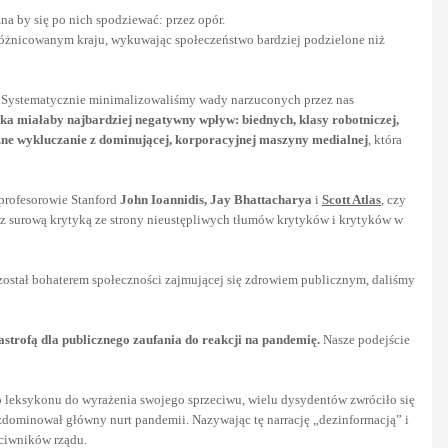
na by się po nich spodziewać: przez opór.
różnicowanym kraju, wykuwając społeczeństwo bardziej podzielone niż
Systematycznie minimalizowaliśmy wady narzuconych przez nas
yka miałaby najbardziej negatywny wpływ: biednych, klasy robotniczej,
yczne wykluczanie z dominującej, korporacyjnej maszyny medialnej
, która
 profesorowie Stanford
John Ioannidis, Jay Bhattacharya
i
Scott Atlas
, czy
ię z surową krytyką ze strony nieustępliwych tłumów krytyków i krytyków w
 został bohaterem społeczności zajmującej się zdrowiem publicznym, daliśmy
astrofą dla publicznego zaufania do reakcji na pandemię.
Nasze podejście
 leksykonu do wyrażenia swojego sprzeciwu, wielu dysydentów zwróciło się
zdominował główny nurt pandemii. Nazywając tę narrację „dezinformacją” i
eciwników rządu.