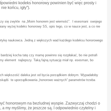
Odpowiedni kodeks honorowy powinien być więc prosty i
nie końcu, igły”).
aczy się zwykle na „Moim honorem jest wierność”. I esesmani swojego
mniany wyżej kodeks honorowy SS, opis tego, co w nauce jest, a co nie
go etykę naukowca. Jedną z większych wad każdego kodeksu honorowego
bardziej kocha tatę czy mamę powinno się rozpłakać, bo nie potrafi
my element najlepszy. Taką fajną sytuację miał np. esesman, bo
ch większość daleka jest od bycia porządkiem dobrym. Wypadałoby
 (skądś te uporządkowania „honorowo ważnych” parametrów trzeba
 być honorowym na bezludnej wyspie. Zazwyczaj chodzi o
a my myślimy, że jeszcze są. I odpowiednio czytelny i