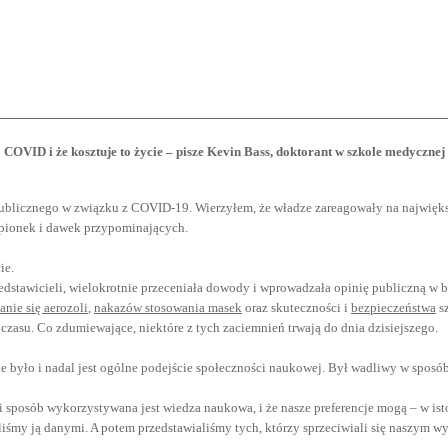
COVID i że kosztuje to życie – pisze Kevin Bass, doktorant w szkole medycznej 
publicznego w związku z COVID-19. Wierzyłem, że władze zareagowały na najwięk
epionek i dawek przypominających.
ie.
zedstawicieli, wielokrotnie przeceniała dowody i wprowadzała opinię publiczną w
anie się aerozoli
,
nakazów stosowania masek
oraz skuteczności i
bezpieczeństwa
sz
zasu. Co zdumiewające, niektóre z tych zaciemnień trwają do dnia dzisiejszego.
e było i nadal jest ogólne podejście społeczności naukowej. Był wadliwy w sposób,
ki sposób wykorzystywana jest wiedza naukowa, i że nasze preferencje mogą – w ist
iliśmy ją danymi. A potem przedstawialiśmy tych, którzy sprzeciwiali się naszym