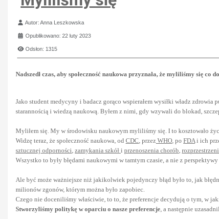
Szczegóły
Autor:
Anna Leszkowska
Opublikowano: 22 luty 2023
Odsłon: 1315
Nadszedł czas, aby społeczność naukowa przyznała, że myliliśmy się co do 
Jako student medycyny i badacz gorąco wspierałem wysiłki władz zdrowia 
starannością i wiedzą naukową. Byłem z nimi, gdy wzywali do blokad, szcz
Myliłem się. My w środowisku naukowym myliliśmy się. I to kosztowało życ
Widzę teraz, że społeczność naukowa, od
CDC
, przez
WHO
, po
FDA
i ich pr
sztucznej odporności
,
zamykania szkół
i
przenoszenia chorób
,
rozprzestrzeni
Wszystko to były błędami naukowymi w tamtym czasie, a nie z perspektywy c
Ale być może ważniejsze niż jakikolwiek pojedynczy błąd było to, jak błędn
milionów zgonów, którym można było zapobiec.
Czego nie doceniliśmy właściwie, to to, że preferencje decydują o tym, w ja
Stworzyliśmy politykę w oparciu o nasze preferencje
, a następnie uzasadn