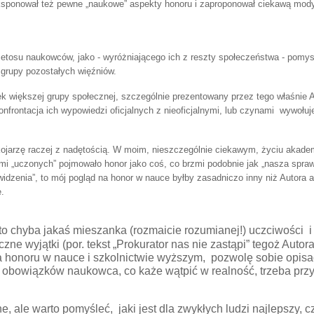
ksponował też pewne „naukowe” aspekty honoru i zaproponował ciekawą mody
. etosu naukowców, jako - wyróżniającego ich z reszty społeczeństwa - pomys
 grupy pozostałych więźniów.
 większej grupy społecznej, szczególnie prezentowany przez tego właśnie Au
o konfrontacja ich wypowiedzi oficjalnych z nieoficjalnymi, lub czynami wywołu
h kojarzę raczej z nadętością. W moim, nieszczególnie ciekawym, życiu aka
h mi „uczonych” pojmowało honor jako coś, co brzmi podobnie jak „nasza spra
widzenia”, to mój pogląd na honor w nauce byłby zasadniczo inny niż Autora a
e.
chyba jakaś mieszanka (rozmaicie rozumianej!) uczciwości i got
czne wyjątki (por. tekst „Prokurator nas nie zastąpi” tegoż Au
nia honoru w nauce i szkolnictwie wyższym, pozwolę sobie opis
a obowiązków naukowca, co każe wątpić w realność, trzeba prz
ne, ale warto pomyśleć, jaki jest dla zwykłych ludzi najlepszy, c