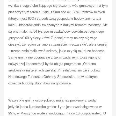
wynika z ciągle obniżającego się poziomu wód gruntowych na tym
piaszczystym terenie. Łąki, zajmujące ok. 50% użytków rolnych
(których jest 63%) są podstawą gospodarki hodowlanej, a ta z
kolei – kłopotów gmin związanych z dużymi fermami zwierząt. Nie
są one małe: na 84 tysiące mieszkańców powiatu ostrołęckiego
„przypada” 60 tysięcy krów! Z jednej strony należy się więc
cieszyć, że region uznano za „zagłębie mleczarskie”, ale z drugiej
– trzeba zminimalizować szkody, jakie czynią tak duże hodowle.
Same gminy nie uporają się z takim zadaniem, toteż rejony o
najwyższej koncentracji bydła objęto programem „Ochrona
środowiska na terenach wiejskich”, realizowanym ze środków
Narodowego Funduszu Ochrony Środowiska, co w praktyce
oznacza budowę zbiorników na gnojowicę.
Wszystkie gminy ostrołęckiego mają też problemy z wodą:
jedynie jedna kurpiowska gmina: Łyse jest zwodociągowana w
95%, w Myszyńcu wodę z wodociągu ma co 10 gospodarstwo. O