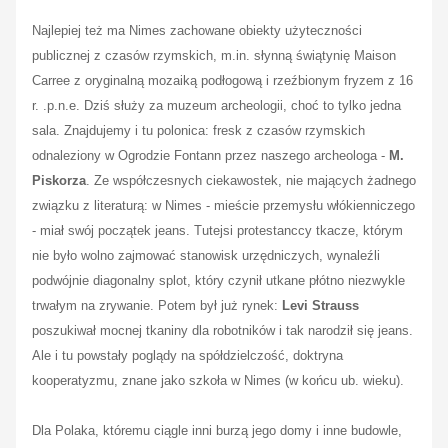
Najlepiej też ma Nimes zachowane obiekty użyteczności
publicznej z czasów rzymskich, m.in. słynną świątynię Maison
Carree z oryginalną mozaiką podłogową i rzeźbionym fryzem z 16
r. .p.n.e. Dziś służy za muzeum archeologii, choć to tylko jedna
sala. Znajdujemy i tu polonica: fresk z czasów rzymskich
odnaleziony w Ogrodzie Fontann przez naszego archeologa -
M.
Piskorza
. Ze współczesnych ciekawostek, nie mających żadnego
związku z literaturą: w Nimes - mieście przemysłu włókienniczego
- miał swój początek jeans. Tutejsi protestanccy tkacze, którym
nie było wolno zajmować stanowisk urzędniczych, wynaleźli
podwójnie diagonalny splot, który czynił utkane płótno niezwykle
trwałym na zrywanie. Potem był już rynek:
Levi Strauss
poszukiwał mocnej tkaniny dla robotników i tak narodził się jeans.
Ale i tu powstały poglądy na spółdzielczość, doktryna
kooperatyzmu, znane jako szkoła w Nimes (w końcu ub. wieku).
Dla Polaka, któremu ciągle inni burzą jego domy i inne budowle,