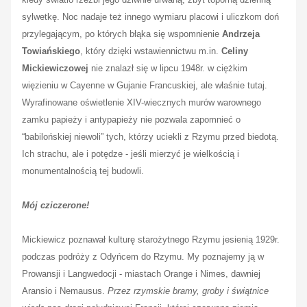
sylwetkę. Noc nadaje też innego wymiaru placowi i uliczkom doń
przylegającym, po których błąka się wspomnienie
Andrzeja
Towiańskiego
, który dzięki wstawiennictwu m.in.
Celiny
Mickiewiczowej
nie znalazł się w lipcu 1948r. w ciężkim
więzieniu w Cayenne w Gujanie Francuskiej, ale właśnie tutaj.
Wyrafinowane oświetlenie XIV-wiecznych murów warownego
zamku papieży i antypapieży nie pozwala zapomnieć o
“babilońskiej niewoli” tych, którzy uciekli z Rzymu przed biedotą.
Ich strachu, ale i potędze - jeśli mierzyć je wielkością i
monumentalnością tej budowli.
Mój cziczerone!
Mickiewicz poznawał kulturę starożytnego Rzymu jesienią 1929r.
podczas podróży z Odyńcem do Rzymu. My poznajemy ją w
Prowansji i Langwedocji - miastach Orange i Nimes, dawniej
Aransio i Nemausus.
Przez rzymskie bramy, groby i świątnice