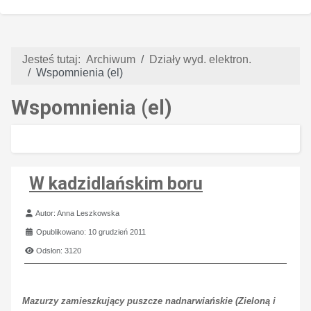
Jesteś tutaj:
Archiwum
Działy wyd. elektron.
Wspomnienia (el)
Wspomnienia (el)
W kadzidlańskim boru
Szczegóły
Autor:
Anna Leszkowska
Opublikowano: 10 grudzień 2011
Odsłon: 3120
Mazurzy zamieszkujący puszcze nadnarwiańskie (Zieloną i