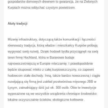
gospodarstw domowych drewnem to gwarancja, że na Zielonych
Kurpiach można oddychać czystym powietrzem.
Atuty tradycji
Mizerię infrastruktury, dotyczącą także komunikacji i łączności
równoważy tradycja, którą władze i mieszkańcy Kurpiów próbują
wygrywać swój rozwój. Dzięki hodowli bydła przyciągnęli na swój
teren firmę Hochland, która w Baranowie buduje
najnowocześniejszą w Europie mleczarnię. I prawdopodobnie
będzie skupować mleko z całej kurpiowszczyzny, co zapewni
hodowcom stałe dochody. Inną, także bardzo nowoczesną i ciągle
rozwijającą się firmą jest zakład przetwórstwa mięsnego JBB w
Łysym, zatrudniający dziś już ok. 300 osób. Obie te inwestycje
wyposażone są we wszystkie urządzenia chroniące środowisko:
lokalne oczyszczalnie ścieków, ekologiczne kotłownie .