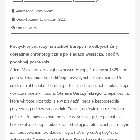
Szczegóły
Autor:
Anna Leszkowska
Opublikowano: 10 grudzień 2011
Odsłon: 3405
Poetyckiej podróży na zachód Europy nie odbywaliśmy
dokładnie chronologicznie po śladach wieszcza, choć w
podobnej porze roku.
Adam Mickiewicz zaczął poznawać Europę 1 czerwca 1829 r. od
portu w Travemunde, do którego przypłynął z Petersburga. Po
drodze miał Lubekę, Hamburg i Berlin, gdzie poznał młodziutkiego
wówczas poetę - filozofa,
Stefana Garczyńskiego
. Znajomość ta,
która wkrótce przerodzi się w przyjaźń, będzie bezpośrednią
przyczyną podróży na południe Francji, do Awinionu cztery lata
później. Po miesięcznym pobycie w Berlinie, gdzie poznał nie
tylko wielkopolską młodzież tam studiującą, ale i słuchał z małym
zainteresowaniem wykładów Hegla (
tak mię nudzą hegliści)
,