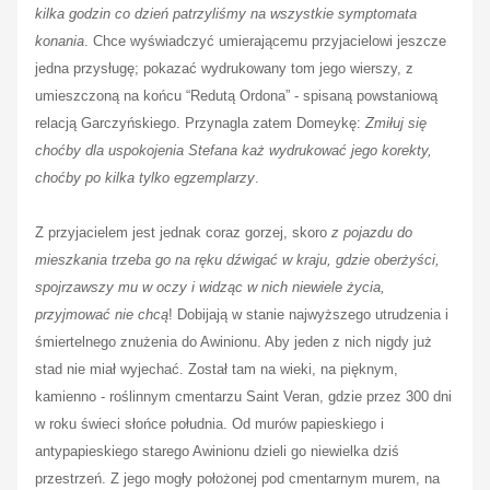
kilka godzin co dzień
patrzyliśmy na wszystkie symptomata
konania
. Chce wyświadczyć umierającemu przyjacielowi jeszcze
jedna przysługę; pokazać wydrukowany tom jego wierszy, z
umieszczoną na końcu “Redutą Ordona” - spisaną powstaniową
relacją Garczyńskiego. Przynagla zatem Domeykę:
Zmiłuj się
choćby dla uspokojenia
Stefana każ wydrukować jego korekty,
choćby po kilka tylko egzemplarzy
.
Z przyjacielem jest jednak coraz gorzej, skoro
z pojazdu do
mieszkania trzeba go na
ręku dźwigać w kraju, gdzie oberżyści,
spojrzawszy mu w oczy i widząc w nich niewiele
życia,
przyjmować nie chcą
! Dobijają w stanie najwyższego utrudzenia i
śmiertelnego znużenia do Awinionu. Aby jeden z nich nigdy już
stad nie miał wyjechać. Został tam na wieki, na pięknym,
kamienno - roślinnym cmentarzu Saint Veran, gdzie przez 300 dni
w roku świeci słońce południa. Od murów papieskiego i
antypapieskiego starego Awinionu dzieli go niewielka dziś
przestrzeń. Z jego mogły
położonej pod cmentarnym murem, na