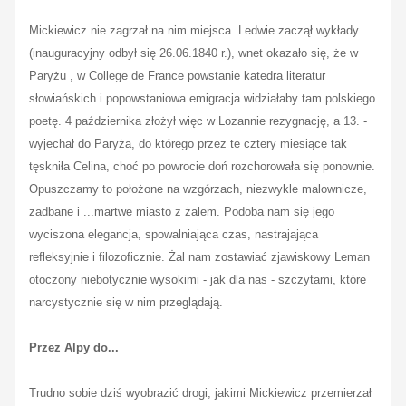
Mickiewicz nie zagrzał na nim miejsca. Ledwie zaczął wykłady
(inauguracyjny odbył się 26.06.1840 r.), wnet okazało się, że w
Paryżu , w College de France powstanie katedra literatur
słowiańskich i popowstaniowa emigracja widziałaby tam polskiego
poetę. 4 października złożył więc w Lozannie rezygnację, a 13. -
wyjechał do Paryża, do którego przez te cztery miesiące tak
tęskniła Celina, choć po powrocie doń rozchorowała się ponownie.
Opuszczamy to położone na wzgórzach, niezwykle malownicze,
zadbane i ...martwe miasto z żalem. Podoba nam się jego
wyciszona elegancja, spowalniająca czas, nastrajająca
refleksyjnie i filozoficznie. Żal nam zostawiać zjawiskowy Leman
otoczony niebotycznie wysokimi - jak dla nas - szczytami, które
narcystycznie się w nim przeglądają.
Przez Alpy do...
Trudno sobie dziś wyobrazić drogi, jakimi Mickiewicz przemierzał