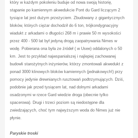
który w każdym pokoleniu buduje od nowa swoją historię,
stąpanie po kamiennym akwedukcie Pont du Gard liczącym 2
tysiące lat jest dużym przeżyciem. Zbudowany z gigantycznych
bloków, których ciężar dochodził do 6 ton, trójkondygnacyjny
wiadukt z arkadami o długości 268 m i prawie 50 m wysokości
przez 400 - 500 lat był jedyną drogą zaopatrywania Nimes w
wodę. Pobierana ona była ze źródeł ( w Usee) oddalonych o 50
km. Jest to przykład najwspanialszej i najlepiej zachowanej
budowli starożytnych inżynierów, którzy zmontowali akwedukt z
ponad 3000 klinowych bloków kamiennych (jednakowych!) przy
pomocy jedynie drewnianych rusztowań podtrzymujących. Dziś,
podobnie jak przed tysiącem lat, nad dolnymi arkadami
osadzonymi w rzece Gard wiedzie droga (obecnie tylko
spacerowa). Drugi i trzeci poziom są niedostępne dla
zwiedzających, choć tym najwyższym woda do Nimes już nie
płynie.
Paryskie troski