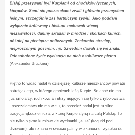
Białą) przezywani byli Kurpiami od chodaków łyczanych,
kierpców. Sami się puszczakami zwali i głównie przemysłem
leśnym, szczególnie zaś bartniczym żywili. Jako poddani
wyłącznie królewscy i biskupi zachowali wiecej
niezawisłości, daniny składali w miodzie i skórkach kunich,
później na pieniądze obliczanych. Znakomici strzelcy,
nieproszonym gościom, np. Szwedom dawali się we znaki.
Odosobnione życie wycisnęło na nich osobliwsze piętno.
(Aleksander Brückner)
Piętno to widać nadal w dzisiejszej kulturze mieszkańców powiatu
ostrołęckiego, w którego granicach leżą Kurpie. Bo choć nie ma
już smolarzy, rudników, a i utrzymujących się tylko z rybołówstwa
i pszczelarstwa nie ma wielu, to przecież nadal jest tu silna
tradycja rękodzielnicza, z której Kurpie słyną na całą Polskę. To
nie tylko piękne kurpiowskie wycinanki „leluje” (kogutki pod
drzewem), ale i znane w świecie palmy wielkanocne, wysokie do