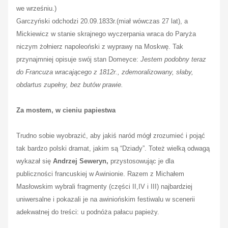
we wrześniu.)
Garczyński odchodzi 20.09.1833r.(miał wówczas 27 lat), a
Mickiewicz w stanie skrajnego wyczerpania wraca do Paryża
niczym żołnierz napoleoński z wyprawy na Moskwę. Tak
przynajmniej opisuje swój stan Domeyce:
Jestem podobny teraz
do Francuza wracającego z 1812r., zdemoralizowany, słaby,
obdartus zupełny, bez butów prawie.
Za mostem, w cieniu papiestwa
Trudno sobie wyobrazić, aby jakiś naród mógł zrozumieć i pojąć
tak bardzo polski dramat, jakim są “Dziady”. Toteż wielką odwagą
wykazał się
Andrzej Seweryn,
przystosowując je dla
publiczności francuskiej w Awinionie. Razem z Michałem
Masłowskim wybrali fragmenty (części II,IV i III) najbardziej
uniwersalne i pokazali je na awiniońskim festiwalu w scenerii
adekwatnej do treści: u podnóża pałacu papieży.