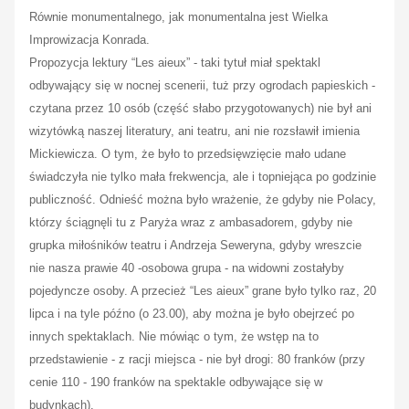
Równie monumentalnego, jak monumentalna jest Wielka
Improwizacja Konrada.
Propozycja lektury “Les aieux” - taki tytuł miał spektakl
odbywający się w nocnej scenerii, tuż przy ogrodach papieskich -
czytana przez 10 osób (część słabo przygotowanych) nie był ani
wizytówką naszej literatury, ani teatru, ani nie rozsławił imienia
Mickiewicza. O tym, że było to przedsięwzięcie mało udane
świadczyła nie tylko mała frekwencja, ale i topniejąca po godzinie
publiczność. Odnieść można było wrażenie, że gdyby nie Polacy,
którzy ściągnęli tu z Paryża wraz z ambasadorem, gdyby nie
grupka miłośników teatru i Andrzeja Seweryna, gdyby wreszcie
nie nasza prawie 40 -osobowa grupa - na widowni zostałyby
pojedyncze osoby. A przecież “Les aieux” grane było tylko raz, 20
lipca i na tyle późno (o 23.00), aby można je było obejrzeć po
innych spektaklach. Nie mówiąc o tym, że wstęp na to
przedstawienie - z racji miejsca - nie był drogi: 80 franków (przy
cenie 110 - 190 franków na spektakle odbywające się w
budynkach).