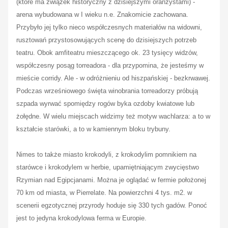
(które ma związek historyczny z dzisiejszymi oranżystami) -
arena wybudowana w I wieku n.e. Znakomicie zachowana.
Przybyło jej tylko nieco współczesnych materiałów na widowni,
rusztowań przystosowujących scenę do dzisiejszych potrzeb
teatru. Obok amfiteatru mieszczącego ok. 23 tysięcy widzów,
współczesny posąg torreadora - dla przypomina, że jesteśmy w
mieście corridy. Ale - w odróżnieniu od hiszpańskiej - bezkrwawej.
Podczas wrześniowego święta winobrania torreadorzy próbują
szpada wyrwać spomiędzy rogów byka ozdoby kwiatowe lub
żołędne. W wielu miejscach widzimy też motyw wachlarza: a to w
kształcie starówki, a to w kamiennym bloku trybuny.
Nimes to także miasto krokodyli, z krokodylim pomnikiem na
starówce i krokodylem w herbie, upamiętniającym zwycięstwo
Rzymian nad Egipcjanami. Można je oglądać w fermie położonej
70 km od miasta, w Pierrelate. Na powierzchni 4 tys. m2. w
scenerii egzotycznej przyrody hoduje się 330 tych gadów. Ponoć
jest to jedyna krokodylowa ferma w Europie.