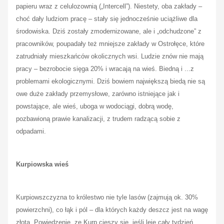
papieru wraz z celulozownią („Intercell”). Niestety, oba zakłady –
choć dały ludziom pracę – stały się jednocześnie uciążliwe dla
środowiska. Dziś zostały zmodernizowane, ale i „odchudzone” z
pracowników, poupadały też mniejsze zakłady w Ostrołęce, które
zatrudniały mieszkańców okolicznych wsi. Ludzie znów nie mają
pracy – bezrobocie sięga 20% i wracają na wieś. Biedną i ...z
problemami ekologicznymi. Dziś bowiem największą biedą nie są
owe duże zakłady przemysłowe, zarówno istniejące jak i
powstające, ale wieś, uboga w wodociągi, dobrą wodę,
pozbawioną prawie kanalizacji, z trudem radzącą sobie z
odpadami.
Kurpiowska wieś
Kurpiowszczyzna to królestwo nie tyle lasów (zajmują ok. 30%
powierzchni), co łąk i pól – dla których każdy deszcz jest na wagę
złota. Powiedzenie, ze Kurp cieszy się, jeśli leje cały tydzień