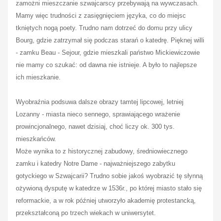
zamożni mieszczanie szwajcarscy przebywają na wywczasach.
Mamy więc trudności z zasięgnięciem języka, co do miejsc
tkniętych nogą poety. Trudno nam dotrzeć do domu przy ulicy
Bourg, gdzie zatrzymał się podczas starań o katedrę. Pięknej willi
- zamku Beau - Sejour, gdzie mieszkali państwo Mickiewiczowie
nie mamy co szukać: od dawna nie istnieje. A było to najlepsze
ich mieszkanie.
Wyobraźnia podsuwa dalsze obrazy tamtej lipcowej, letniej
Lozanny - miasta nieco sennego, sprawiającego wrażenie
prowincjonalnego, nawet dzisiaj, choć liczy ok. 300 tys.
mieszkańców.
Może wynika to z historycznej zabudowy, średniowiecznego
zamku i katedry Notre Dame - najważniejszego zabytku
gotyckiego w Szwajcarii? Trudno sobie jakoś wyobrazić tę słynną
ożywioną dysputę w katedrze w 1536r., po której miasto stało się
reformackie, a w rok później utworzyło akademię protestancką,
przekształconą po trzech wiekach w uniwersytet.