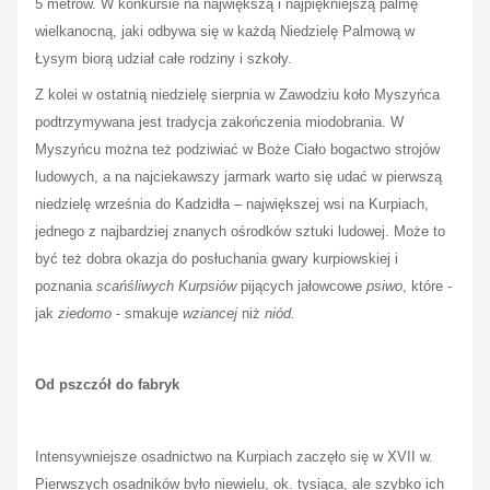
5 metrów. W konkursie na największą i najpiękniejszą palmę
wielkanocną, jaki odbywa się w każdą Niedzielę Palmową w
Łysym biorą udział całe rodziny i szkoły.
Z kolei w ostatnią niedzielę sierpnia w Zawodziu koło Myszyńca
podtrzymywana jest tradycja zakończenia miodobrania. W
Myszyńcu można też podziwiać w Boże Ciało bogactwo strojów
ludowych, a na najciekawszy jarmark warto się udać w pierwszą
niedzielę września do Kadzidła – największej wsi na Kurpiach,
jednego z najbardziej znanych ośrodków sztuki ludowej. Może to
być też dobra okazja do posłuchania gwary kurpiowskiej i
poznania
scańśliwych Kurpsiów
pijących jałowcowe
psiwo
, które -
jak
ziedomo
- smakuje
wziancej
niż
niód.
Od pszczół do fabryk
Intensywniejsze osadnictwo na Kurpiach zaczęło się w XVII w.
Pierwszych osadników było niewielu, ok. tysiąca, ale szybko ich