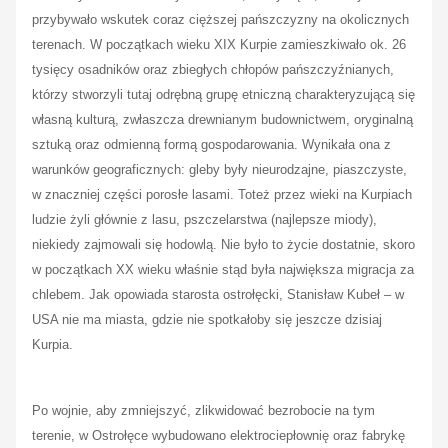
przybywało wskutek coraz cięższej pańszczyzny na okolicznych
terenach. W początkach wieku XIX Kurpie zamieszkiwało ok. 26
tysięcy osadników oraz zbiegłych chłopów pańszczyźnianych,
którzy stworzyli tutaj odrębną grupę etniczną charakteryzującą się
własną kulturą, zwłaszcza drewnianym budownictwem, oryginalną
sztuką oraz odmienną formą gospodarowania. Wynikała ona z
warunków geograficznych: gleby były nieurodzajne, piaszczyste,
w znaczniej części porosłe lasami. Toteż przez wieki na Kurpiach
ludzie żyli głównie z lasu, pszczelarstwa (najlepsze miody),
niekiedy zajmowali się hodowlą. Nie było to życie dostatnie, skoro
w początkach XX wieku właśnie stąd była największa migracja za
chlebem. Jak opowiada starosta ostrołęcki, Stanisław Kubeł – w
USA nie ma miasta, gdzie nie spotkałoby się jeszcze dzisiaj
Kurpia.
Po wojnie, aby zmniejszyć, zlikwidować bezrobocie na tym
terenie, w Ostrołęce wybudowano elektrociepłownię oraz fabrykę