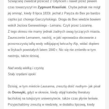
Szwajcarię zwiedzał przecież z Odyńcem i nawet przez pewien
czas towarzyszył im
Zygmunt Krasiński
. Chyba jednak nie mógł
jej ominąć, kiedy 8 lipca 1833r. jechał z Paryża do Bex po bardzo
ciężko już chorego Garczyńskiego. Droga do Bex wiedzie bowiem
wokół Jeziora Genewskiego - Lemanu. Czyli przez Lozannę.
Z tego okresu nie mamy jednak żadnych uwag tyczących miasta.
Zauroczenie Lemanem, nastrój, w jaki wprowadza obcowanie z
przezroczystą taflą wody odbijającej łańcuchy Alp, widać dopiero
w lirykach powstałych latem 1840 r. Nic się nie zmieniło w tym
nastroju, także dzisiaj.
Nad wodą wielką i czystą
Stały rzędami opoki
Dzisiaj, w tym
mieście Lausanna, zresztą dość nudnym
- jak pisał
do
Domeyki,
gdyż w okresie, kiedy objął katedrę literatury
łacińskiej na tutejszym uniwersytecie, także czas płynie leniwie.
Przyjechaliśmy zresztą w niedzielę, w dodatku lipcową, kiedy