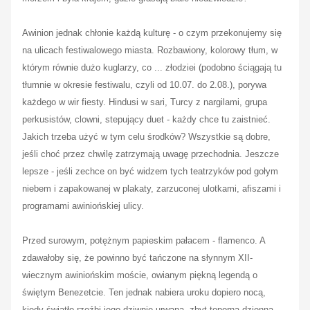
Awinion jednak chłonie każdą kulturę - o czym przekonujemy się
na ulicach festiwalowego miasta. Rozbawiony, kolorowy tłum, w
którym równie dużo kuglarzy, co ... złodziei (podobno ściągają tu
tłumnie w okresie festiwalu, czyli od 10.07. do 2.08.), porywa
każdego w wir fiesty. Hindusi w sari, Turcy z nargilami, grupa
perkusistów, clowni, stepujący duet - każdy chce tu zaistnieć.
Jakich trzeba użyć w tym celu środków? Wszystkie są dobre,
jeśli choć przez chwilę zatrzymają uwagę przechodnia. Jeszcze
lepsze - jeśli zechce on być widzem tych teatrzyków pod gołym
niebem i zapakowanej w plakaty, zarzuconej ulotkami, afiszami i
programami awiniońskiej ulicy.
Przed surowym, potężnym papieskim pałacem - flamenco. A
zdawałoby się, że powinno być tańczone na słynnym XII-
wiecznym awiniońskim moście, owianym piękną legendą o
świętym Benezetcie. Ten jednak nabiera uroku dopiero nocą,
kiedy światło rzeźbi jego dziwnie urwaną, zbyt toporną dzienną