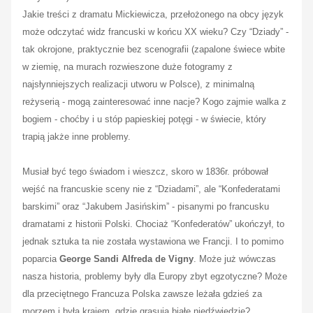
Jakie treści z dramatu Mickiewicza, przełożonego na obcy język
może odczytać widz francuski w końcu XX wieku? Czy “Dziady” -
tak okrojone, praktycznie bez scenografii (zapalone świece wbite
w ziemię, na murach rozwieszone duże fotogramy z
najsłynniejszych realizacji utworu w Polsce), z minimalną
reżyserią - mogą zainteresować inne nacje? Kogo zajmie walka z
bogiem - choćby i u stóp papieskiej potęgi - w świecie, który
trapią jakże inne problemy.
Musiał być tego świadom i wieszcz, skoro w 1836r. próbował
wejść na francuskie sceny nie z “Dziadami”, ale “Konfederatami
barskimi” oraz “Jakubem Jasińskim” - pisanymi po francusku
dramatami z historii Polski. Chociaż “Konfederatów” ukończył, to
jednak sztuka ta nie została wystawiona we Francji. I to pomimo
poparcia
George Sand
i
Alfreda de Vigny
. Może już wówczas
nasza historia, problemy były dla Europy zbyt egzotyczne? Może
dla przeciętnego Francuza Polska zawsze leżała gdzieś za
morzem i była krajem, gdzie grasują białe niedźwiedzie?