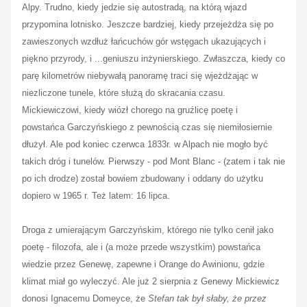
Alpy. Trudno, kiedy jedzie się autostradą, na którą wjazd
przypomina lotnisko. Jeszcze bardziej, kiedy przejeżdża się po
zawieszonych wzdłuż łańcuchów gór wstęgach ukazujących i
piękno przyrody, i ...geniuszu inżynierskiego. Zwłaszcza, kiedy co
parę kilometrów niebywałą panoramę traci się wjeżdżając w
niezliczone tunele, które służą do skracania czasu.
Mickiewiczowi, kiedy wiózł chorego na gruźlicę poetę i
powstańca
Garczyńskiego z pewnością czas się niemiłosiernie
dłużył. Ale pod koniec czerwca 1833r. w Alpach nie mogło być
takich dróg i tunelów. Pierwszy - pod Mont Blanc - (zatem i tak nie
po ich drodze) został bowiem zbudowany i oddany do użytku
dopiero w 1965 r. Też latem: 16 lipca.
Droga z umierającym Garczyńskim, którego nie tylko cenił jako
poetę - filozofa, ale i (a może przede wszystkim) powstańca
wiedzie przez Genewę, zapewne i Orange do Awinionu, gdzie
klimat miał go wyleczyć. Ale już 2 sierpnia z Genewy Mickiewicz
donosi Ignacemu Domeyce, że
Stefan tak był słaby, że przez