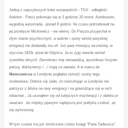
Jedną z najszybszych kolei europejskich - TGV - odległość
Awinion - Paryż pokonuje się w 3 godziny 20 minut. Autobusem,
wygodną autostradą - ponad 8 godzin. Ile czasu potrzebował na
jej przebycie Mickiewicz - nie wiemy. Do Paryża przyjechał w
złym stanie psychicznym, a waśnie i spory wśród paryskiej
emigracji nie dodawały mu sił. Już parę miesięcy wcześniej, w
styczniu 1833r. pisał do Odyńca:
Ja tu żyję niemile wśród
żywiołów obcych. Demokraci mię nienawidzą, arystokraci krzywo
patrzą, doktrynerzy /.../ mają za wariata.
A w marcu do
Niemcewicza
w Londynie pogłębia ostrość oceny tego
środowiska:
Dobrze się stało, że mieszkając w Londynie nie
patrzysz z bliska na rany emigracji i na gnieżdżące się w nich
robactwo...Ja usunąłem się od tutejszych machinacji i z daleka je
uważam...bo między pijanymi najlepsza jest polityka czekać, aż
się wytrzeźwią.
W tym czasie ma już skończone cztery księgi “Pana Tadeusza”,