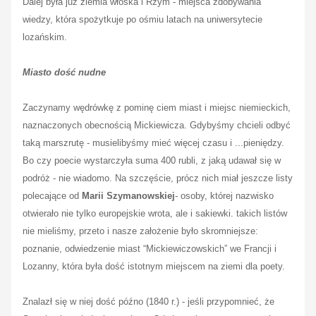
Dalej była już ziemia włoska i Rzym - miejsca zdobywania
wiedzy, która spożytkuje po ośmiu latach na uniwersytecie
lozańskim.
Miasto dość nudne
Zaczynamy wędrówkę z pominę ciem miast i miejsc niemieckich,
naznaczonych obecnością Mickiewicza. Gdybyśmy chcieli odbyć
taką marszrutę - musielibyśmy mieć więcej czasu i ...pieniędzy.
Bo czy poecie wystarczyła suma 400 rubli, z jaką udawał się w
podróż - nie wiadomo. Na szczęście, prócz nich miał jeszcze listy
polecające od
Marii Szymanowskiej
- osoby, której nazwisko
otwierało nie tylko europejskie wrota, ale i sakiewki. takich listów
nie mieliśmy, przeto i nasze założenie było skromniejsze:
poznanie, odwiedzenie miast “Mickiewiczowskich” we Francji i
Lozanny, która była dość istotnym miejscem na ziemi dla poety.
Znalazł się w niej dość późno (1840 r.) - jeśli przypomnieć, że