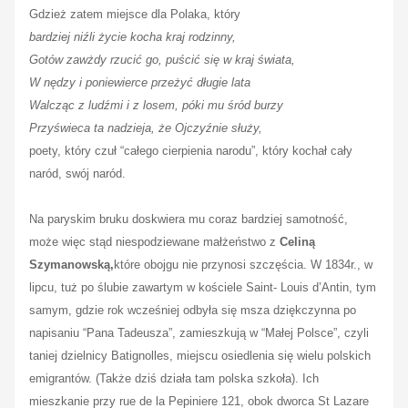
Gdzież zatem miejsce dla Polaka, który
bardziej niźli życie kocha kraj rodzinny,
Gotów zawżdy rzucić go, puścić się w kraj świata,
W nędzy i poniewierce przeżyć długie lata
Walcząc z ludźmi i z losem, póki mu śród burzy
Przyświeca ta nadzieja, że Ojczyźnie służy,
poety, który czuł “całego cierpienia narodu”, który kochał cały
naród, swój naród.
Na paryskim bruku doskwiera mu coraz bardziej samotność,
może więc stąd niespodziewane małżeństwo z
Celiną
Szymanowską,
które obojgu nie przynosi szczęścia. W 1834r., w
lipcu, tuż po ślubie zawartym w kościele Saint- Louis d’Antin, tym
samym, gdzie rok wcześniej odbyła się msza dziękczynna po
napisaniu “Pana Tadeusza”, zamieszkują w “Małej Polsce”, czyli
taniej dzielnicy Batignolles, miejscu osiedlenia się wielu polskich
emigrantów. (Także dziś działa tam polska szkoła). Ich
mieszkanie przy rue de la Pepiniere 121, obok dworca St Lazare