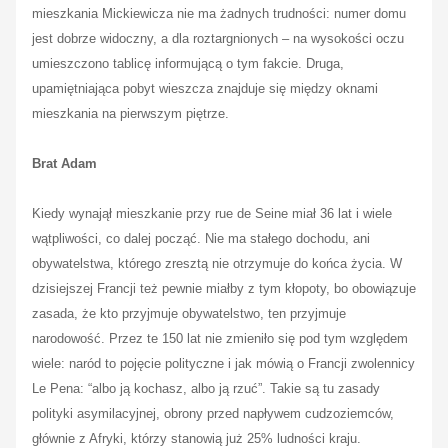
mieszkania Mickiewicza nie ma żadnych trudności: numer domu
jest dobrze widoczny, a dla roztargnionych – na wysokości oczu
umieszczono tablicę informującą o tym fakcie. Druga,
upamiętniająca pobyt wieszcza znajduje się między oknami
mieszkania na pierwszym piętrze.
Brat Adam
Kiedy wynajął mieszkanie przy rue de Seine miał 36 lat i wiele
wątpliwości, co dalej począć. Nie ma stałego dochodu, ani
obywatelstwa, którego zresztą nie otrzymuje do końca życia. W
dzisiejszej Francji też pewnie miałby z tym kłopoty, bo obowiązuje
zasada, że kto przyjmuje obywatelstwo, ten przyjmuje
narodowość. Przez te 150 lat nie zmieniło się pod tym względem
wiele: naród to pojęcie polityczne i jak mówią o Francji zwolennicy
Le Pena: “albo ją kochasz, albo ją rzuć”. Takie są tu zasady
polityki asymilacyjnej, obrony przed napływem cudzoziemców,
głównie z Afryki, którzy stanowią już 25% ludności kraju.