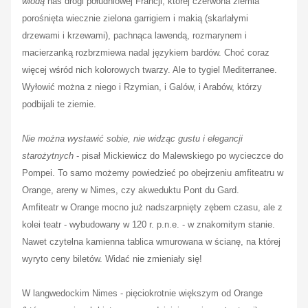
wiodą
nas drogi południowej Francji, której czerwona ziemia
porośnięta wiecznie zielona garrigiem i makią (skarlałymi
drzewami i krzewami), pachnąca lawendą, rozmarynem i
macierzanką rozbrzmiewa nadal językiem bardów. Choć coraz
więcej wśród nich kolorowych twarzy. Ale to tygiel Mediterranee.
Wyłowić można z niego i Rzymian, i Galów, i Arabów, którzy
podbijali te ziemie.
Nie można wystawić sobie, nie widząc gustu i elegancji
starożytnych
- pisał Mickiewicz do Malewskiego po wycieczce do
Pompei. To samo możemy powiedzieć po obejrzeniu amfiteatru w
Orange, areny w Nimes, czy akweduktu Pont du Gard.
Amfiteatr w Orange mocno już nadszarpnięty zębem czasu, ale z
kolei teatr - wybudowany w 120 r. p.n.e. - w znakomitym stanie.
Nawet czytelna kamienna tablica wmurowana w ścianę, na której
wyryto ceny biletów. Widać nie zmieniały się!
W langwedockim Nimes - pięciokrotnie większym od Orange