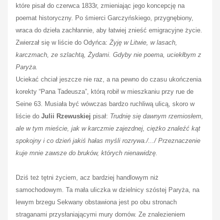
które pisał do czerwca 1833r, zmieniając jego koncepcję na
poemat historyczny. Po śmierci Garczyńskiego, przygnębiony,
wraca do dzieła zachłannie, aby łatwiej znieść emigracyjne życie.
Zwierzał się w liście do Odyńca:
Żyję w Litwie, w lasach,
karczmach, ze szlachtą, Żydami. Gdyby nie poema, uciekłbym z
Paryża.
Uciekać chciał jeszcze nie raz, a na pewno do czasu ukończenia
korekty “Pana Tadeusza”, którą robił w mieszkaniu przy rue de
Seine 63. Musiała być wówczas bardzo ruchliwą ulicą, skoro w
liście do
Julii Rzewuskiej
pisał:
Trudnię się dawnym rzemiosłem,
ale w tym mieście, jak w karczmie zajezdnej, ciężko znaleźć kąt
spokojny i co dzień jakiś hałas myśli rozrywa./.../ Przeznaczenie
kuje mnie zawsze do bruków, których nienawidzę.
Dziś też tętni życiem, acz bardziej handlowym niż
samochodowym. Ta mała uliczka w dzielnicy szóstej Paryża, na
lewym brzegu Sekwany obstawiona jest po obu stronach
straganami przysłaniającymi mury domów. Ze znalezieniem