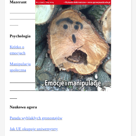
Mazerant
---------------------
---------------------
-------
Psychologia
Krótko o
emocjach
Manipulacja
społeczna
---------------------
---------------------
------
Naukowa agora
Parada wyblakłych gronostajów
Jak UE okupuje uniwersytety