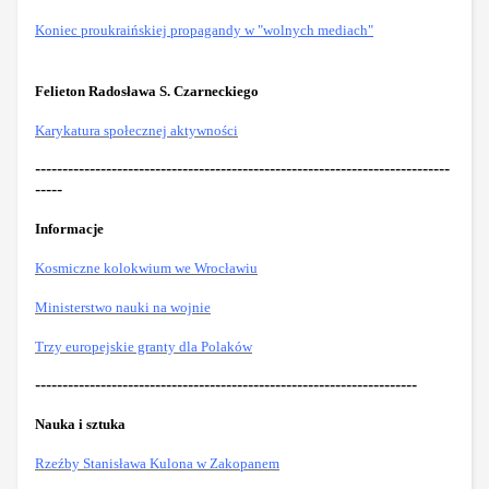
Koniec proukraińskiej propagandy w "wolnych mediach"
Felieton Radosława S. Czarneckiego
Karykatura społecznej aktywności
----------------------------------------------------------------------------
-----
Informacje
Kosmiczne kolokwium we Wrocławiu
Ministerstwo nauki na wojnie
Trzy europejskie granty dla Polaków
----------------------------------------------------------------------
Nauka i sztuka
Rzeźby Stanisława Kulona w Zakopanem