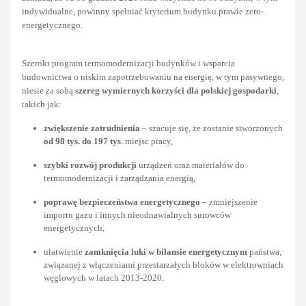
indywidualne, powinny spełniać kryterium budynku prawie zero-
energetycznego.
Szeroki program termomodernizacji budynków i wsparcia
budownictwa o niskim zapotrzebowaniu na energię, w tym pasywnego,
niesie za sobą
szereg wymiernych korzyści dla polskiej gospodarki
,
takich jak:
zwiększenie zatrudnienia
– szacuje się, że zostanie stworzonych
od 98 tys. do 197 tys
. miejsc pracy,
szybki rozwój produkcji
urządzeń oraz materiałów do
termomodernizacji i zarządzania energią,
poprawę bezpieczeństwa energetycznego
– zmniejszenie
importu gazu i innych nieodnawialnych surowców
energetycznych,
ułatwienie
zamknięcia luki w bilansie energetycznym
państwa,
związanej z włączeniami przestarzałych bloków w elektrowniach
węglowych w latach 2013-2020.