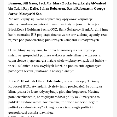
Branson, Bill Gates, Jack Ma, Mark Zuckerberg,
książę
Al-Waleed
bin Talal, Ray Dalio, Julian Robertson, David Rubenstein, George
Soros i Masayoshi Son.
Nie oszukujmy się: skoro najbardziej wpływowe korporacje
międzynarodowe, najwięksi inwestorzy instytucjonalni, tacy jak
BlackRock i Goldman Sachs, ONZ, Bank Światowy, Bank Anglii i inne
banki centralne BIS popierają finansowanie tzw. zielonej agendy, czas
zajrzeć pod powierzchnię publicznych kampanii klimatycznych.
Obraz, który się wyłania, to próba finansowej restrukturyzacji
światowej gospodarki poprzez wykorzystanie klimatu – czegoś, z
czym słońce i jego energia mają o wiele większy związek niż ludzie –
w celu skłonienia nas, zwykłych ludzi, do poniesienia ogromnych
poświęceń w celu „uratowania naszej planety”.
Już w 2010 roku dr
Otmar Edenhofer,
przewodniczący 3. Grupy
Roboczej IPCC, stwierdził: „Należy jasno powiedzieć, że polityka
klimatyczna de facto redystrybuuje globalne bogactwo. Musimy
porzucić złudzenie, że międzynarodowa polityka klimatyczna to
polityka środowiskowa. Nie ma ona już prawie nic wspólnego z
polityką środowiskową”. Od tego czasu ta strategia polityki
gospodarczej została rozwinięta.