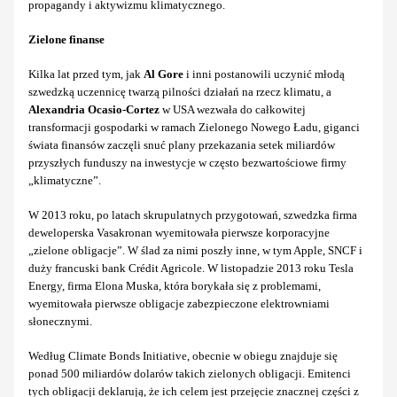
propagandy i aktywizmu klimatycznego.
Zielone finanse
Kilka lat przed tym, jak
Al Gore
i inni postanowili uczynić młodą
szwedzką uczennicę twarzą pilności działań na rzecz klimatu, a
Alexandria Ocasio-Cortez
w USA wezwała do całkowitej
transformacji gospodarki w ramach Zielonego Nowego Ładu, giganci
świata finansów zaczęli snuć plany przekazania setek miliardów
przyszłych funduszy na inwestycje w często bezwartościowe firmy
„klimatyczne”.
W 2013 roku, po latach skrupulatnych przygotowań, szwedzka firma
deweloperska Vasakronan wyemitowała pierwsze korporacyjne
„zielone obligacje”. W ślad za nimi poszły inne, w tym Apple, SNCF i
duży francuski bank Crédit Agricole. W listopadzie 2013 roku Tesla
Energy, firma Elona Muska, która borykała się z problemami,
wyemitowała pierwsze obligacje zabezpieczone elektrowniami
słonecznymi.
Według Climate Bonds Initiative, obecnie w obiegu znajduje się
ponad 500 miliardów dolarów takich zielonych obligacji. Emitenci
tych obligacji deklarują, że ich celem jest przejęcie znacznej części z