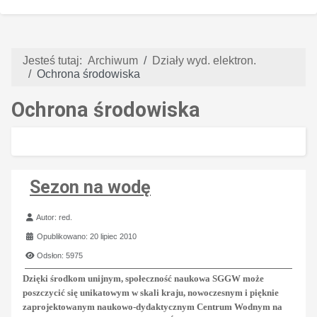
Jesteś tutaj:
Archiwum
Działy wyd. elektron.
Ochrona środowiska
Ochrona środowiska
Sezon na wodę
Szczegóły
Autor:
red.
Opublikowano: 20 lipiec 2010
Odsłon: 5975
Dzięki środkom unijnym, społeczność naukowa SGGW może
poszczycić się unikatowym w skali kraju, nowoczesnym i pięknie
zaprojektowanym naukowo-dydaktycznym Centrum Wodnym na