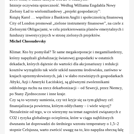
Istnieje oczywista sprzeczność. Według Williama Engdahla Nowy
Zielony Ład to wielomiliardowy „projekt gospodarczy”:
Książę Karol … wspólnie z Bankiem Anglii i społecznością finansową
City of London promował „zielone instrumenty finansowe”, na czele z
Zielonymi Obligacjami, w celu przekierowania planów emerytalnych i
funduszy inwestycyjnych w stronę zielonych projektów.
Michel Chossudovsky
Klimat. Kto by pomyślał? Te same megakorporacje i megamiliarderzy,
którzy napędzali globalizację światowej gospodarki w ostatnich
dekadach, których dążenie do wartości dla akcjonariuszy i redukcji
kosztów wyrządziło tak wiele szkód naszemu środowisku, zarówno w
krajach uprzemysłowionych, jak i w słabo rozwiniętych gospodarkach
Afryki, Azji i Ameryki Łacińskiej, są głównymi zwolennikami
oddolnego ruchu na rzecz dekarbonizacji – od Szwecji, przez Niemcy,
po Stany Zjednoczone i inne kraje.
Czy są to wyrzuty sumienia, czy też kryje się za tym głębszy cel:
finansjalizacja powietrza, którym oddychamy – i wiele więcej?
Niezależnie od tego, w co wierzymy na temat zagrożeń związanych z
CO2 i ryzyka globalnego ocieplenia, które w ciągu najbliższych
dwunastu lat doprowadzi do średniego wzrostu temperatury o 1,5–2
stopnie Celsjusza, warto zwrócić uwagę na to, kto napędza obecną falę