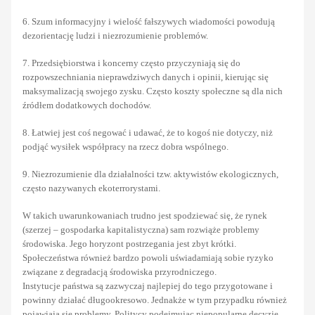
6. Szum informacyjny i wielość fałszywych wiadomości powodują
dezorientację ludzi i niezrozumienie problemów.
7. Przedsiębiorstwa i koncerny często przyczyniają się do
rozpowszechniania nieprawdziwych danych i opinii, kierując się
maksymalizacją swojego zysku. Często koszty społeczne są dla nich
źródłem dodatkowych dochodów.
8. Łatwiej jest coś negować i udawać, że to kogoś nie dotyczy, niż
podjąć wysiłek współpracy na rzecz dobra wspólnego.
9. Niezrozumienie dla działalności tzw. aktywistów ekologicznych,
często nazywanych ekoterrorystami.
W takich uwarunkowaniach trudno jest spodziewać się, że rynek
(szerzej – gospodarka kapitalistyczna) sam rozwiąże problemy
środowiska. Jego horyzont postrzegania jest zbyt krótki.
Społeczeństwa również bardzo powoli uświadamiają sobie ryzyko
związane z degradacją środowiska przyrodniczego.
Instytucje państwa są zazwyczaj najlepiej do tego przygotowane i
powinny działać długookresowo. Jednakże w tym przypadku również
pojawiają się problemy. Politycy podejmując niepopularne decyzje,