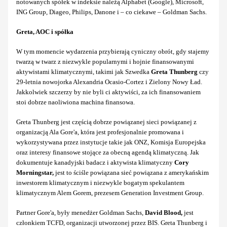
notowanych spółek w indeksie należą Alphabet (Google), Microsoft,
ING Group, Diageo, Philips, Danone i – co ciekawe – Goldman Sachs.
Greta, AOC i spółka
W tym momencie wydarzenia przybierają cyniczny obrót, gdy stajemy
twarzą w twarz z niezwykle popularnymi i hojnie finansowanymi
aktywistami klimatycznymi, takimi jak Szwedka
Greta Thunberg
czy
29-letnia nowojorka Alexandria Ocasio-Cortez i Zielony Nowy Ład.
Jakkolwiek szczerzy by nie byli ci aktywiści, za ich finansowaniem
stoi dobrze naoliwiona machina finansowa.
Greta Thunberg jest częścią dobrze powiązanej sieci powiązanej z
organizacją Ala Gore'a, która jest profesjonalnie promowana i
wykorzystywana przez instytucje takie jak ONZ, Komisja Europejska
oraz interesy finansowe stojące za obecną agendą klimatyczną. Jak
dokumentuje kanadyjski badacz i aktywista klimatyczny
Cory
Morningstar,
jest to ściśle powiązana sieć powiązana z amerykańskim
inwestorem klimatycznym i niezwykle bogatym spekulantem
klimatycznym Alem Gorem, prezesem Generation Investment Group.
Partner Gore'a, były menedżer Goldman Sachs,
David Blood,
jest
członkiem TCFD, organizacji utworzonej przez BIS. Greta Thunberg i