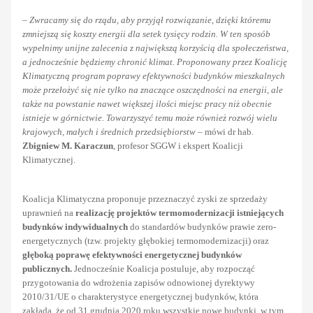
–
Zwracamy się do rządu, aby przyjął rozwiązanie, dzięki któremu
zmniejszą się koszty energii dla setek tysięcy rodzin.
W ten sposób
wypełnimy unijne zalecenia z największą korzyścią dla społeczeństwa,
a jednocześnie będziemy chronić klimat. Proponowany przez Koalicję
Klimatyczną program poprawy efektywności budynków mieszkalnych
może przełożyć się nie tylko na
znaczące oszczędności na energii, ale
także na powstanie nawet
większej ilości miejsc pracy niż obecnie
istnieje w górnictwie. Towarzyszyć temu może również rozwój wielu
krajowych, małych i średnich przedsiębiorstw
– mówi dr hab.
Zbigniew M. Karaczun
, profesor SGGW i ekspert Koalicji
Klimatycznej.
Koalicja Klimatyczna proponuje przeznaczyć zyski ze sprzedaży
uprawnień na
realizację projektów termomodernizacji
istniejących
budynków indywidualnych
do standardów budynków prawie zero-
energetycznych (tzw. projekty głębokiej termomodernizacji) oraz
głęboką poprawę efektywności energetycznej budynków
publicznych.
Jednocześnie Koalicja postuluje, aby rozpocząć
przygotowania do wdrożenia zapisów odnowionej dyrektywy
2010/31/UE o charakterystyce energetycznej budynków, która
zakłada, że od 31 grudnia 2020 roku wszystkie
nowe budynki,
w tym