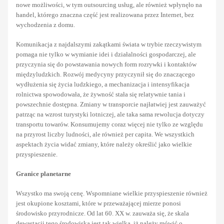
nowe możliwości, w tym outsourcing usług, ale również wpłynęło na
handel, którego znaczna część jest realizowana przez Internet, bez
wychodzenia z domu.
Komunikacja z najdalszymi zakątkami świata w trybie rzeczywistym
pomaga nie tylko w wymianie idei i działalności gospodarczej, ale
przyczynia się do powstawania nowych form rozrywki i kontaktów
międzyludzkich. Rozwój medycyny przyczynił się do znaczącego
wydłużenia się życia ludzkiego, a mechanizacja i intensyfikacja
rolnictwa spowodowała, że żywność stała się relatywnie tania i
powszechnie dostępna. Zmiany w transporcie najłatwiej jest zauważyć
patrząc na wzrost turystyki lotniczej, ale taka sama rewolucja dotyczy
transportu towarów. Konsumujemy coraz więcej nie tylko ze względu
na przyrost liczby ludności, ale również per capita. We wszystkich
aspektach życia widać zmiany, które należy określić jako wielkie
przyspieszenie.
Granice planetarne
Wszystko ma swoją cenę. Wspomniane wielkie przyspieszenie również
jest okupione kosztami, które w przeważającej mierze ponosi
środowisko przyrodnicze. Od lat 60. XX w. zauważa się, że skala
dewastacji tego środowiska jest tak wielka, iż należy mówić o