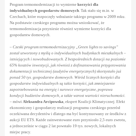
Program termomodernizacji to wymierne
korzyści dla
indywidualnych gospodarstw domowych
. Tak stało się m.in. w
Czechach, które rozpoczęły wdrażanie takiego programu w 2009 roku.
Na podstawie czeskiego programu można wnioskować, że
termomodernizacja przyniesie również wymierne korzyści dla
gospodarstw domowych.
–
Czeski program termomodernizacyjny „Green lights to savings”
został utworzony z myślą o indywidualnych budynkach mieszkalnych –
istniejących i nowobudowanych. Z bezpośrednich dotacji na poziomie
65% kosztów inwestycji, jak również z dofinansowania przygotowania
dokumentacji technicznej (audytów energetycznych) skorzystało już
ponad 50 tys. gospodarstw domowych. Wśród licznych korzyści dla
gospodarstw indywidualnych są takie korzyści, jak zmniejszenie
zapotrzebowania na energię i surowce energetyczne, poprawa
kondycji budżetów domowych, a także wzrost wartości nieruchomości.
–
mówi
Aleksandra Arcipowska
, ekspert Koalicji Klimatycznej. Efekt
ekonomiczny i gospodarczy realizacji programu czeskiego przerósł
oczekiwana decydentów i dlatego ma być kontynuowany ze środków z
aukcji EU ETS. Każde zainwestowane euro przyniosło 2,5 euro zwrotu,
a jednocześnie w ciągu 2 lat powstało 19 tys. nowych, lokalnych
miejsc pracy.