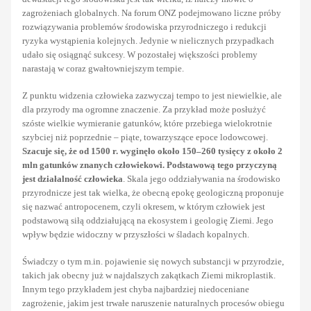
zagrożeniach globalnych. Na forum ONZ podejmowano liczne próby
rozwiązywania problemów środowiska przyrodniczego i redukcji
ryzyka wystąpienia kolejnych. Jedynie w nielicznych przypadkach
udało się osiągnąć sukcesy. W pozostałej większości problemy
narastają w coraz gwałtowniejszym tempie.
Z punktu widzenia człowieka zazwyczaj tempo to jest niewielkie, ale
dla przyrody ma ogromne znaczenie. Za przykład może posłużyć
szóste wielkie wymieranie gatunków, które przebiega wielokrotnie
szybciej niż poprzednie – piąte, towarzyszące epoce lodowcowej.
Szacuje się, że od 1500 r. wyginęło około 150–260 tysięcy z około 2
mln gatunków znanych człowiekowi. Podstawową tego przyczyną
jest działalność człowieka
. Skala jego oddziaływania na środowisko
przyrodnicze jest tak wielka, że obecną epokę geologiczną proponuje
się nazwać antropocenem, czyli okresem, w którym człowiek jest
podstawową siłą oddziałującą na ekosystem i geologię Ziemi. Jego
wpływ będzie widoczny w przyszłości w śladach kopalnych.
Świadczy o tym m.in. pojawienie się nowych substancji w przyrodzie,
takich jak obecny już w najdalszych zakątkach Ziemi mikroplastik.
Innym tego przykładem jest chyba najbardziej niedoceniane
zagrożenie, jakim jest trwałe naruszenie naturalnych procesów obiegu