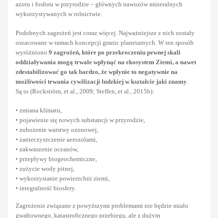
azotu i fosforu w przyrodzie – głównych nawozów mineralnych
wykorzystywanych w rolnictwie.
Podobnych zagrożeń jest coraz więcej. Najważniejsze z nich zostały
oszacowane w ramach koncepcji granic planetarnych. W ten sposób
wyróżniono
9 zagrożeń, które po przekroczeniu pewnej skali
oddziaływania mogą trwale wpłynąć na ekosystem Ziemi, a nawet
zdestabilizować go tak bardzo, że wpłynie to negatywnie na
możliwości trwania cywilizacji ludzkiej w kształcie jaki znamy
.
Są to (Rockström, et al., 2009; Steffen, et al., 2015b):
• zmiana klimatu,
• pojawienie się nowych substancji w przyrodzie,
• zubożenie warstwy ozonowej,
• zanieczyszczenie aerozolami,
• zakwaszenie oceanów,
• przepływy biogeochemiczne,
• zużycie wody pitnej,
• wykorzystanie powierzchni ziemi,
• integralność biosfery.
Zagrożenie związane z powyższymi problemami nie będzie miało
gwałtownego, katastroficznego przebiegu, ale z dużym