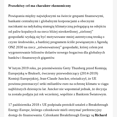
Prawdziwy cel ma charakter ekonomiczny
Powiązania między największymi na świecie grupami finansowymi,
bankami centralnymi i globalnymi korporacjami a obecnymi
naciskami na radykalną strategię klimatyczną polegającą na odejściu
od paliw kopalnych na rzecz bliżej nieokreślonej „zielonej”
gospodarki wydają się być motywowane mniej autentyczną troską o
czyste środowisko, a bardziej programem ściśle powiązanym z Agendą
ONZ 2030 na rzecz „zrównoważonej” gospodarki, której celem jest
wygenerowanie bilionów dolarów nowego bogactwa dla globalnych
banków i finansowych gigantów.
W lutym 2019 roku, po przemówieniu Grety Thunberg przed Komisją
Europejską w Brukseli, ówczesny przewodniczący (2014-2019)
Komisji Europejskiej, Jean-Claude Juncker, oświadczył, że UE
powinna przeznaczyć setki miliardów euro na ochronę klimatu w ciągu
najbliższych dziesięciu lat. Juncker nie wspomniał jednak, że decyzja
ta została podjęta już rok wcześniej, wspólnie z Bankiem Światowym.
17 października 2018 r. UE podpisała protokół ustaleń z Breakthrough
Energy-Europe, którego członkowie mieli otrzymać preferencyjny
dostęp do finansowania.
Członkami Breakthrough Energy są
Richard