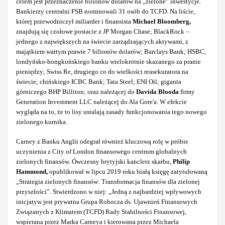
celem jest przeznaczenie bilionów dolarów na „zielone” inwestycje.
Bankierzy centralni FSB nominowali 31 osób do TCFD. Na liście,
której przewodniczył miliarder i finansista
Michael Bloomberg,
znajdują się czołowe postacie z JP Morgan Chase; BlackRock –
jednego z największych na świecie zarządzających aktywami, z
majątkiem wartym prawie 7 bilionów dolarów; Barclays Bank; HSBC,
londyńsko-hongkońskiego banku wielokrotnie skazanego za pranie
pieniędzy; Swiss Re, drugiego co do wielkości reasekuratora na
świecie; chińskiego ICBC Bank; Tata Steel; ENI Oil; giganta
górniczego BHP Billiton; oraz należącej do
Davida Blooda
firmy
Generation Investment LLC należącej do Ala Gore'a. W efekcie
wygląda na to, że to lisy ustalają zasady funkcjonowania tego nowego
zielonego kurnika.
Carney z Banku Anglii odegrał również kluczową rolę w próbie
uczynienia z City of London finansowego centrum globalnych
zielonych finansów. Ówczesny brytyjski kanclerz skarbu,
Philip
Hammond,
opublikował w lipcu 2019 roku białą księgę zatytułowaną
„Strategia zielonych finansów: Transformacja finansów dla zielonej
przyszłości”. Stwierdzono w niej: „Jedną z najbardziej wpływowych
inicjatyw jest prywatna Grupa Robocza ds. Ujawnień Finansowych
Związanych z Klimatem (TCFD) Rady Stabilności Finansowej,
wspierana przez Marka Carneya i kierowana przez Michaela