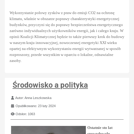
Wykorzystanie połowy zysków z praw do emisji CO2 na ochronę
klimatu, właśnie w obszarze poprawy charakterystyki energetycznej
budynków, przyczyni się do
poprawy bezpieczeństwa energetycznego
zarówno indywidualnych użytkowników energii, jak i całego kraju. W
opinii Koalicji Klimatycznej będzie to także pierwszy krok do budowy
w naszym kraju innowacyjnej, nowoczesnej energetyki XXI wieku
opartej na efektywnym wykorzystaniu energii wytwarzanej w sposób
rozproszony, przede wszystkim w oparciu o lokalne, odnawialne
zasoby.
Środowisko a polityka
Szczegóły
Autor:
Anna Leszkowska
Opublikowano: 23 luty 2024
Odsłon: 1063
Ostatnie sto lat
spowodowało