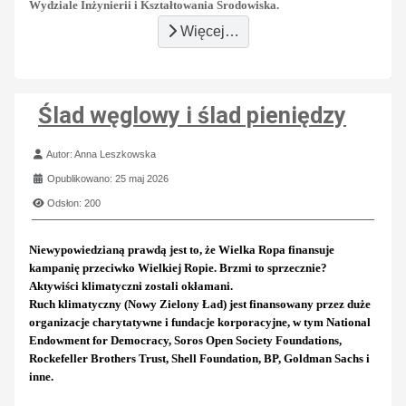
Wydziale Inżynierii i Kształtowania Środowiska.
Więcej…
Ślad węglowy i ślad pieniędzy
Szczegóły
Autor:
Anna Leszkowska
Opublikowano: 25 maj 2026
Odsłon: 200
Niewypowiedzianą prawdą jest to, że Wielka Ropa finansuje
kampanię przeciwko Wielkiej Ropie. Brzmi to sprzecznie?
Aktywiści klimatyczni zostali okłamani.
Ruch klimatyczny (Nowy Zielony Ład) jest finansowany przez duże
organizacje charytatywne i fundacje korporacyjne, w tym National
Endowment for Democracy, Soros Open Society Foundations,
Rockefeller Brothers Trust, Shell Foundation, BP, Goldman Sachs i
inne.