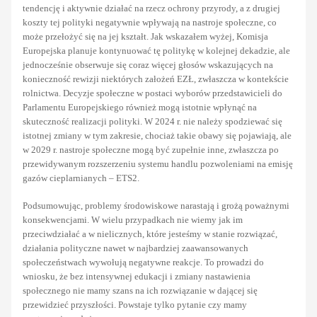
tendencję i aktywnie działać na rzecz ochrony przyrody, a z drugiej
koszty tej polityki negatywnie wpływają na nastroje społeczne, co
może przełożyć się na jej kształt. Jak wskazałem wyżej, Komisja
Europejska planuje kontynuować tę politykę w kolejnej dekadzie, ale
jednocześnie obserwuje się coraz więcej głosów wskazujących na
konieczność rewizji niektórych założeń EZŁ, zwłaszcza w kontekście
rolnictwa. Decyzje społeczne w postaci wyborów przedstawicieli do
Parlamentu Europejskiego również mogą istotnie wpłynąć na
skuteczność realizacji polityki. W 2024 r. nie należy spodziewać się
istotnej zmiany w tym zakresie, chociaż takie obawy się pojawiają, ale
w 2029 r. nastroje społeczne mogą być zupełnie inne, zwłaszcza po
przewidywanym rozszerzeniu systemu handlu pozwoleniami na emisję
gazów cieplarnianych – ETS2.
Podsumowując, problemy środowiskowe narastają i grożą poważnymi
konsekwencjami. W wielu przypadkach nie wiemy jak im
przeciwdziałać a w nielicznych, które jesteśmy w stanie rozwiązać,
działania polityczne nawet w najbardziej zaawansowanych
społeczeństwach wywołują negatywne reakcje. To prowadzi do
wniosku, że bez intensywnej edukacji i zmiany nastawienia
społecznego nie mamy szans na ich rozwiązanie w dającej się
przewidzieć przyszłości. Powstaje tylko pytanie czy mamy