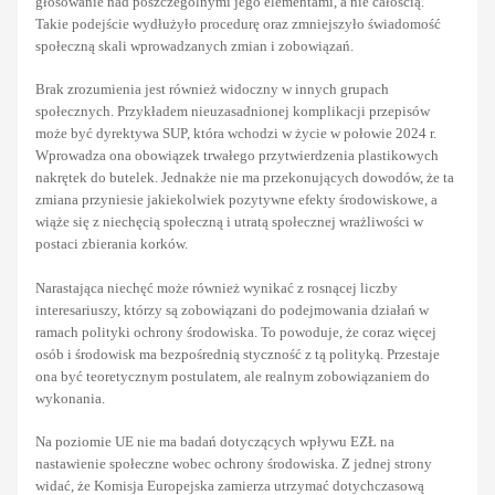
głosowanie nad poszczególnymi jego elementami, a nie całością.
Takie podejście wydłużyło procedurę oraz zmniejszyło świadomość
społeczną skali wprowadzanych zmian i zobowiązań.
Brak zrozumienia jest również widoczny w innych grupach
społecznych. Przykładem nieuzasadnionej komplikacji przepisów
może być dyrektywa SUP, która wchodzi w życie w połowie 2024 r.
Wprowadza ona obowiązek trwałego przytwierdzenia plastikowych
nakrętek do butelek. Jednakże nie ma przekonujących dowodów, że ta
zmiana przyniesie jakiekolwiek pozytywne efekty środowiskowe, a
wiąże się z niechęcią społeczną i utratą społecznej wrażliwości w
postaci zbierania korków.
Narastająca niechęć może również wynikać z rosnącej liczby
interesariuszy, którzy są zobowiązani do podejmowania działań w
ramach polityki ochrony środowiska. To powoduje, że coraz więcej
osób i środowisk ma bezpośrednią styczność z tą polityką. Przestaje
ona być teoretycznym postulatem, ale realnym zobowiązaniem do
wykonania.
Na poziomie UE nie ma badań dotyczących wpływu EZŁ na
nastawienie społeczne wobec ochrony środowiska. Z jednej strony
widać, że Komisja Europejska zamierza utrzymać dotychczasową