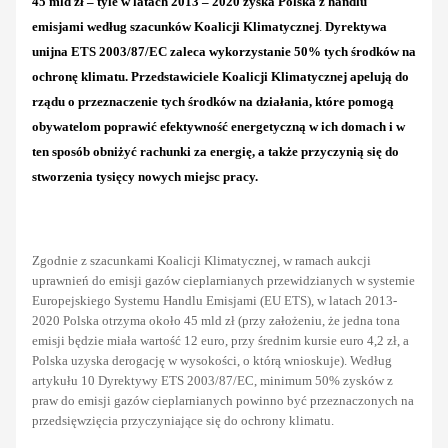
45 mld zł – tyle w latach 2013 – 2020 zyska Polska z handlu
emisjami według szacunków Koalicji Klimatycznej
.
Dyrektywa
unijna ETS 2003/87/EC zaleca wykorzystanie 50% tych środków na
ochronę klimatu. Przedstawiciele Koalicji Klimatycznej apelują do
rządu o przeznaczenie tych środków na działania, które pomogą
obywatelom poprawić efektywność energetyczną w ich domach i w
ten sposób obniżyć rachunki za energię, a także przyczynią się do
stworzenia tysięcy nowych miejsc pracy.
Zgodnie z szacunkami Koalicji Klimatycznej, w ramach aukcji
uprawnień do emisji gazów cieplarnianych przewidzianych w systemie
Europejskiego Systemu Handlu Emisjami (EU ETS), w latach 2013-
2020 Polska otrzyma około
45 mld zł
(przy założeniu, że jedna tona
emisji będzie miała wartość 12 euro, przy średnim kursie euro 4,2 zł, a
Polska uzyska derogację w wysokości, o którą wnioskuje). Według
artykułu 10 Dyrektywy ETS 2003/87/EC, minimum 50% zysków z
praw do emisji gazów cieplarnianych powinno być przeznaczonych na
przedsięwzięcia przyczyniające się do ochrony klimatu.