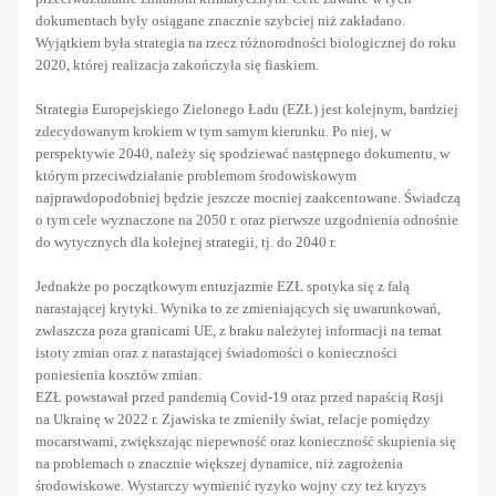
dokumentach były osiągane znacznie szybciej niż zakładano.
Wyjątkiem była strategia na rzecz różnorodności biologicznej do roku
2020, której realizacja zakończyła się fiaskiem.
Strategia Europejskiego Zielonego Ładu (EZŁ) jest kolejnym, bardziej
zdecydowanym krokiem w tym samym kierunku. Po niej, w
perspektywie 2040, należy się spodziewać następnego dokumentu, w
którym przeciwdziałanie problemom środowiskowym
najprawdopodobniej będzie jeszcze mocniej zaakcentowane. Świadczą
o tym cele wyznaczone na 2050 r. oraz pierwsze uzgodnienia odnośnie
do wytycznych dla kolejnej strategii, tj. do 2040 r.
Jednakże po początkowym entuzjazmie EZŁ spotyka się z falą
narastającej krytyki. Wynika to ze zmieniających się uwarunkowań,
zwłaszcza poza granicami UE, z braku należytej informacji na temat
istoty zmian oraz z narastającej świadomości o konieczności
poniesienia kosztów zmian.
EZŁ powstawał przed pandemią Covid-19 oraz przed napaścią Rosji
na Ukrainę w 2022 r. Zjawiska te zmieniły świat, relacje pomiędzy
mocarstwami, zwiększając niepewność oraz konieczność skupienia się
na problemach o znacznie większej dynamice, niż zagrożenia
środowiskowe. Wystarczy wymienić ryzyko wojny czy też kryzys