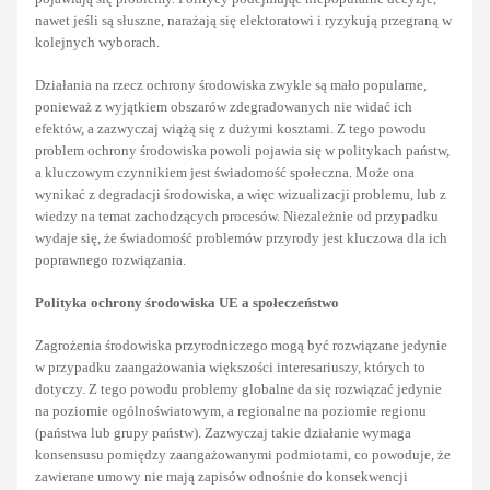
nawet jeśli są słuszne, narażają się elektoratowi i ryzykują przegraną w
kolejnych wyborach.
Działania na rzecz ochrony środowiska zwykle są mało popularne,
ponieważ z wyjątkiem obszarów zdegradowanych nie widać ich
efektów, a zazwyczaj wiążą się z dużymi kosztami. Z tego powodu
problem ochrony środowiska powoli pojawia się w politykach państw,
a kluczowym czynnikiem jest świadomość społeczna. Może ona
wynikać z degradacji środowiska, a więc wizualizacji problemu, lub z
wiedzy na temat zachodzących procesów. Niezależnie od przypadku
wydaje się, że świadomość problemów przyrody jest kluczowa dla ich
poprawnego rozwiązania.
Polityka ochrony środowiska UE a społeczeństwo
Zagrożenia środowiska przyrodniczego mogą być rozwiązane jedynie
w przypadku zaangażowania większości interesariuszy, których to
dotyczy. Z tego powodu problemy globalne da się rozwiązać jedynie
na poziomie ogólnoświatowym, a regionalne na poziomie regionu
(państwa lub grupy państw). Zazwyczaj takie działanie wymaga
konsensusu pomiędzy zaangażowanymi podmiotami, co powoduje, że
zawierane umowy nie mają zapisów odnośnie do konsekwencji