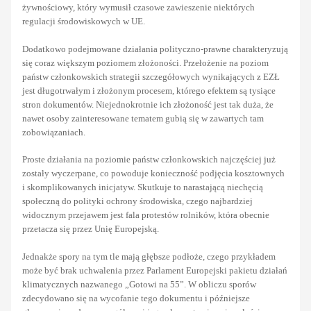
żywnościowy, który wymusił czasowe zawieszenie niektórych
regulacji środowiskowych w UE.
Dodatkowo podejmowane działania polityczno-prawne charakteryzują
się coraz większym poziomem złożoności. Przełożenie na poziom
państw członkowskich strategii szczegółowych wynikających z EZŁ
jest długotrwałym i złożonym procesem, którego efektem są tysiące
stron dokumentów. Niejednokrotnie ich złożoność jest tak duża, że
nawet osoby zainteresowane tematem gubią się w zawartych tam
zobowiązaniach.
Proste działania na poziomie państw członkowskich najczęściej już
zostały wyczerpane, co powoduje konieczność podjęcia kosztownych
i skomplikowanych inicjatyw. Skutkuje to narastającą niechęcią
społeczną do polityki ochrony środowiska, czego najbardziej
widocznym przejawem jest fala protestów rolników, która obecnie
przetacza się przez Unię Europejską.
Jednakże spory na tym tle mają głębsze podłoże, czego przykładem
może być brak uchwalenia przez Parlament Europejski pakietu działań
klimatycznych nazwanego „Gotowi na 55”. W obliczu sporów
zdecydowano się na wycofanie tego dokumentu i późniejsze