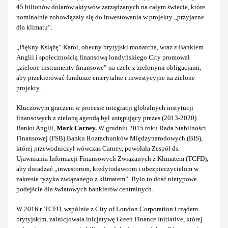
45 bilionów dolarów aktywów zarządzanych na całym świecie, które
nominalnie zobowiązały się do inwestowania w projekty „przyjazne
dla klimatu”.
„Piękny Książę” Karol, obecny brytyjski monarcha, wraz z Bankiem
Anglii i społecznością finansową londyńskiego City promował
„zielone instrumenty finansowe” na czele z zielonymi obligacjami,
aby przekierować fundusze emerytalne i inwestycyjne na zielone
projekty.
Kluczowym graczem w procesie integracji globalnych instytucji
finansowych z zieloną agendą był ustępujący prezes (2013-2020)
Banku Anglii,
Mark Carney.
W grudniu 2015 roku Rada Stabilności
Finansowej (FSB) Banku Rozrachunków Międzynarodowych (BIS),
której przewodniczył wówczas Carney, powołała Zespół ds.
Ujawniania Informacji Finansowych Związanych z Klimatem (TCFD),
aby doradzać „inwestorom, kredytodawcom i ubezpieczycielom w
zakresie ryzyka związanego z klimatem”. Było to dość nietypowe
podejście dla światowych bankierów centralnych.
W 2016 r. TCFD, wspólnie z City of London Corporation i rządem
brytyjskim, zainicjowała inicjatywę Green Finance Initiative, której