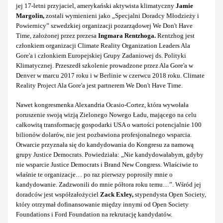
jej 17-letni przyjaciel, amerykański aktywista klimatyczny
Jamie
Margolin,
zostali wymienieni jako „Specjalni Doradcy Młodzieży i
Powiernicy” szwedzkiej organizacji pozarządowej We Don't Have
Time, założonej przez prezesa
Ingmara Rentzhoga.
Rentzhog jest
członkiem organizacji Climate Reality Organization Leaders Ala
Gore'a i członkiem Europejskiej Grupy Zadaniowej ds. Polityki
Klimatycznej. Przeszedł szkolenie prowadzone przez Ala Gore'a w
Denver w marcu 2017 roku i w Berlinie w czerwcu 2018 roku. Climate
Reality Project Ala Gore'a jest partnerem We Don't Have Time.
Nawet kongresmenka Alexandria Ocasio-Cortez, która wywołała
poruszenie swoją wizją Zielonego Nowego Ładu, mającego na celu
całkowitą transformację gospodarki USA o wartości potencjalnie 100
bilionów dolarów, nie jest pozbawiona profesjonalnego wsparcia.
Otwarcie przyznała się do kandydowania do Kongresu za namową
grupy Justice Democrats. Powiedziała: „Nie kandydowałabym, gdyby
nie wsparcie Justice Democrats i Brand New Congress. Właściwie to
właśnie te organizacje… po raz pierwszy poprosiły mnie o
kandydowanie. Zadzwonili do mnie półtora roku temu…”. Wśród jej
doradców jest współzałożyciel
Zack Exley,
stypendysta Open Society,
który otrzymał dofinansowanie między innymi od Open Society
Foundations i Ford Foundation na rekrutację kandydatów.