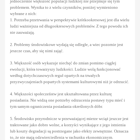
jednocześnie większość populacji ludzkiej nie przejmuje się tym
problemem. Wynika to z wielu czynników, poniżej wymieniono
wybrane z nich:
1. Potrzeba przetrwania w perspektywie krótkookresowej jest dla wielu
ludzi ważniejsza od długookresowych problemów. Z tego powodu ich
nie zauważają.
2. Problemy środowiskowe wydają się odległe, a wiec pozornie jest
jeszcze czas, aby się nimi zająć.
3. Większość osób wykazuje niechęć do zmian pomimo ciągłej
ewolucji, która towarzyszy ludzkości. Ludzie wolą funkcjonować
według dotychczasowych reguł opartych na trwałych
przyzwyczajeniach popartych systemami kulturowymi niż je odrzucić.
4. Większości społeczeństw jest ukształtowana przez kulturę
posiadania. Nie widzą one potrzeby odrzucenia postawy typu mieć i
tym samym ograniczenia posiadania określonych dóbr.
5. Środowisko przyrodnicze w przeważającej mierze wciąż jeszcze jest
traktowane jako dobro wolne, a korzyści wynikające z jego istnienia
lub koszty degradacji są postrzegane jako efekty zewnętrzne. Oznacza
to, że nie mają odzwierciedlenia w rachunku ekonomicznym.