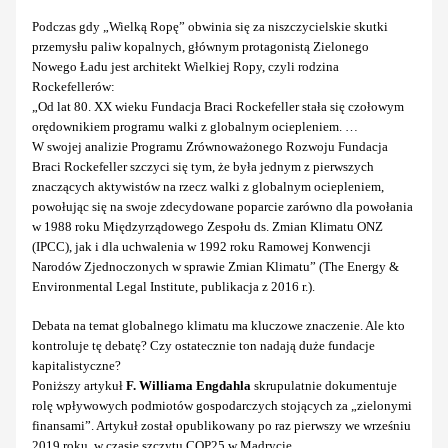
Podczas gdy „Wielką Ropę” obwinia się za niszczycielskie skutki
przemysłu paliw kopalnych, głównym protagonistą Zielonego
Nowego Ładu jest architekt Wielkiej Ropy, czyli rodzina
Rockefellerów:
„Od lat 80. XX wieku Fundacja Braci Rockefeller stała się czołowym
orędownikiem programu walki z globalnym ociepleniem. …
W swojej analizie Programu Zrównoważonego Rozwoju Fundacja
Braci Rockefeller szczyci się tym, że była jednym z pierwszych
znaczących aktywistów na rzecz walki z globalnym ociepleniem,
powołując się na swoje zdecydowane poparcie zarówno dla powołania
w 1988 roku Międzyrządowego Zespołu ds. Zmian Klimatu ONZ
(IPCC), jak i dla uchwalenia w 1992 roku Ramowej Konwencji
Narodów Zjednoczonych w sprawie Zmian Klimatu” (The Energy &
Environmental Legal Institute, publikacja z 2016 r.).
Debata na temat globalnego klimatu ma kluczowe znaczenie. Ale kto
kontroluje tę debatę? Czy ostatecznie ton nadają duże fundacje
kapitalistyczne?
Poniższy artykuł
F. Williama Engdahla
skrupulatnie dokumentuje
rolę wpływowych podmiotów gospodarczych stojących za „zielonymi
finansami”. Artykuł został opublikowany po raz pierwszy we wrześniu
2019 roku, w czasie szczytu COP25 w Madrycie.