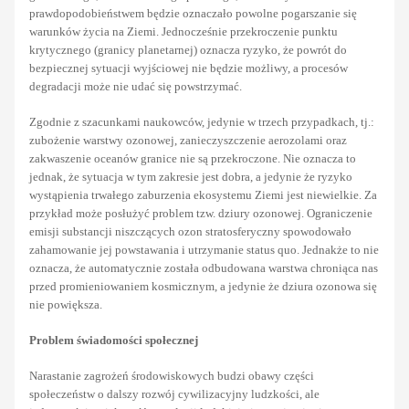
prawdopodobieństwem będzie oznaczało powolne pogarszanie się
warunków życia na Ziemi. Jednocześnie przekroczenie punktu
krytycznego (granicy planetarnej) oznacza ryzyko, że powrót do
bezpiecznej sytuacji wyjściowej nie będzie możliwy, a procesów
degradacji może nie udać się powstrzymać.
Zgodnie z szacunkami naukowców, jedynie w trzech przypadkach, tj.:
zubożenie warstwy ozonowej, zanieczyszczenie aerozolami oraz
zakwaszenie oceanów granice nie są przekroczone. Nie oznacza to
jednak, że sytuacja w tym zakresie jest dobra, a jedynie że ryzyko
wystąpienia trwałego zaburzenia ekosystemu Ziemi jest niewielkie. Za
przykład może posłużyć problem tzw. dziury ozonowej. Ograniczenie
emisji substancji niszczących ozon stratosferyczny spowodowało
zahamowanie jej powstawania i utrzymanie status quo. Jednakże to nie
oznacza, że automatycznie została odbudowana warstwa chroniąca nas
przed promieniowaniem kosmicznym, a jedynie że dziura ozonowa się
nie powiększa.
Problem świadomości społecznej
Narastanie zagrożeń środowiskowych budzi obawy części
społeczeństw o dalszy rozwój cywilizacyjny ludzkości, ale