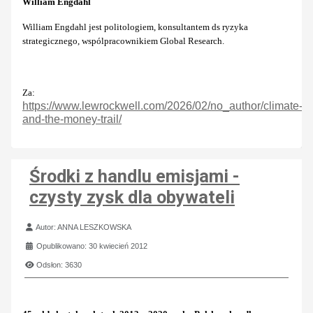
William Engdahl
William Engdahl jest politologiem, konsultantem ds ryzyka
strategicznego, wspólpracownikiem Global Research.
Za:
https://www.lewrockwell.com/2026/02/no_author/climate-
and-the-money-trail/
Środki z handlu emisjami -
czysty zysk dla obywateli
Szczegóły
Autor:
ANNA LESZKOWSKA
Opublikowano: 30 kwiecień 2012
Odsłon: 3630