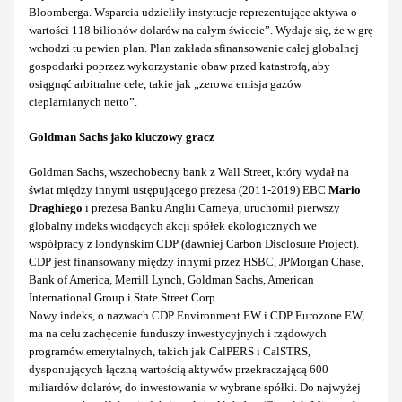
Bloomberga. Wsparcia udzieliły instytucje reprezentujące aktywa o
wartości 118 bilionów dolarów na całym świecie”. Wydaje się, że w grę
wchodzi tu pewien plan. Plan zakłada sfinansowanie całej globalnej
gospodarki poprzez wykorzystanie obaw przed katastrofą, aby
osiągnąć arbitralne cele, takie jak „zerowa emisja gazów
cieplarnianych netto”.
Goldman Sachs jako kluczowy gracz
Goldman Sachs, wszechobecny bank z Wall Street, który wydał na
świat między innymi ustępującego prezesa (2011-2019) EBC
Mario
Draghiego
i prezesa Banku Anglii Carneya, uruchomił pierwszy
globalny indeks wiodących akcji spółek ekologicznych we
współpracy z londyńskim CDP (dawniej Carbon Disclosure Project).
CDP jest finansowany między innymi przez HSBC, JPMorgan Chase,
Bank of America, Merrill Lynch, Goldman Sachs, American
International Group i State Street Corp.
Nowy indeks, o nazwach CDP Environment EW i CDP Eurozone EW,
ma na celu zachęcenie funduszy inwestycyjnych i rządowych
programów emerytalnych, takich jak CalPERS i CalSTRS,
dysponujących łączną wartością aktywów przekraczającą 600
miliardów dolarów, do inwestowania w wybrane spółki. Do najwyżej