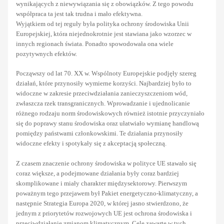
wynikających z niewywiązania się z obowiązków. Z tego powodu
współpraca ta jest tak trudna i mało efektywna.
Wyjątkiem od tej reguły była polityka ochrony środowiska Unii
Europejskiej, która niejednokrotnie jest stawiana jako wzorzec w
innych regionach świata. Ponadto spowodowała ona wiele
pozytywnych efektów.
Począwszy od lat 70. XX w. Wspólnoty Europejskie podjęły szereg
działań, które przynosiły wymierne korzyści. Najbardziej było to
widoczne w zakresie przeciwdziałania zanieczyszczeniom wód,
zwłaszcza rzek transgranicznych. Wprowadzanie i ujednolicanie
różnego rodzaju norm środowiskowych również istotnie przyczyniało
się do poprawy stanu środowiska oraz ułatwiało wymianę handlową
pomiędzy państwami członkowskimi. Te działania przynosiły
widoczne efekty i spotykały się z akceptacją społeczną.
Z czasem znaczenie ochrony środowiska w polityce UE stawało się
coraz większe, a podejmowane działania były coraz bardziej
skomplikowane i miały charakter międzysektorowy. Pierwszym
poważnym tego przejawem był Pakiet energetyczno-klimatyczny, a
następnie Strategia Europa 2020, w której jasno stwierdzono, że
jednym z priorytetów rozwojowych UE jest ochrona środowiska i
przeciwdziałanie zmianom klimatycznym. Cele zawarte w tych