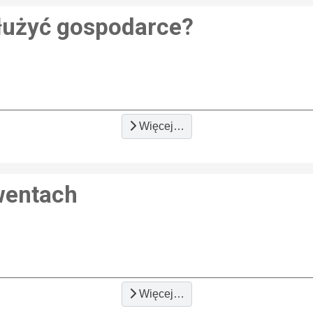
służyć gospodarce?
Więcej…
wentach
Więcej…