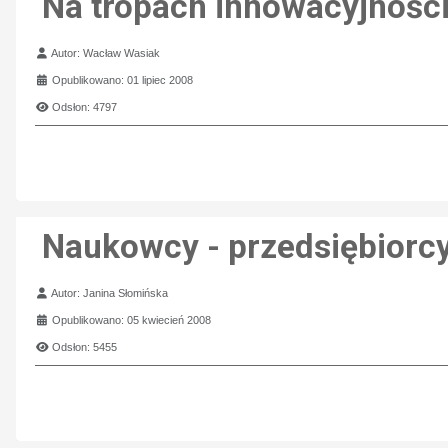
Na tropach innowacyjnośc
Szczegóły
Autor:
Wacław Wasiak
Opublikowano: 01 lipiec 2008
Odsłon: 4797
Naukowcy - przedsiębiorc
Szczegóły
Autor:
Janina Słomińska
Opublikowano: 05 kwiecień 2008
Odsłon: 5455