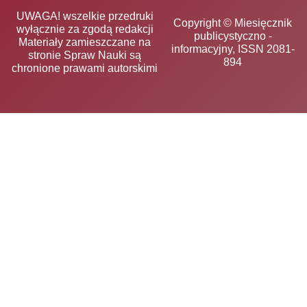
UWAGA! wszelkie przedruki
Copyright © Miesięcznik
wyłącznie za zgodą redakcji
publicystyczno -
Materiały zamieszczane na
informacyjny, ISSN 2081-
stronie Spraw Nauki są
894
chronione prawami autorskimi