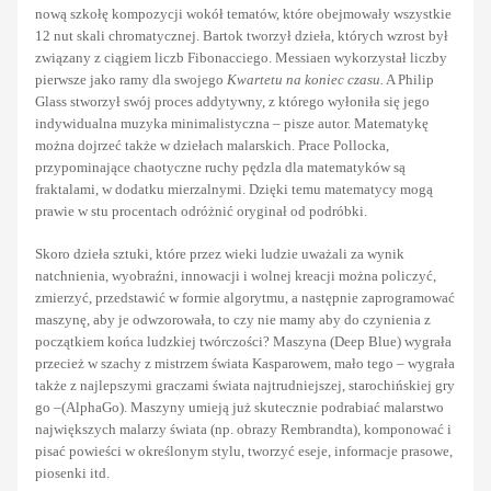
nową szkołę kompozycji wokół tematów, które obejmowały wszystkie
12 nut skali chromatycznej. Bartok tworzył dzieła, których wzrost był
związany z ciągiem liczb Fibonacciego. Messiaen wykorzystał liczby
pierwsze jako ramy dla swojego
Kwartetu na koniec czasu.
A Philip
Glass stworzył swój proces addytywny, z którego wyłoniła się jego
indywidualna muzyka minimalistyczna – pisze autor. Matematykę
można dojrzeć także w dziełach malarskich. Prace Pollocka,
przypominające chaotyczne ruchy pędzla dla matematyków są
fraktalami, w dodatku mierzalnymi. Dzięki temu matematycy mogą
prawie w stu procentach odróżnić oryginał od podróbki.
Skoro dzieła sztuki, które przez wieki ludzie uważali za wynik
natchnienia, wyobraźni, innowacji i wolnej kreacji można policzyć,
zmierzyć, przedstawić w formie algorytmu, a następnie zaprogramować
maszynę, aby je odwzorowała, to czy nie mamy aby do czynienia z
początkiem końca ludzkiej twórczości? Maszyna (Deep Blue) wygrała
przecież w szachy z mistrzem świata Kasparowem, mało tego – wygrała
także z najlepszymi graczami świata najtrudniejszej, starochińskiej gry
go –(AlphaGo). Maszyny umieją już skutecznie podrabiać malarstwo
największych malarzy świata (np. obrazy Rembrandta), komponować i
pisać powieści w określonym stylu, tworzyć eseje, informacje prasowe,
piosenki itd.