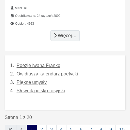
Szczegóły
Autor:
al
Opublikowano: 24 styczeń 2009
Odsłon: 4663
Więcej…
Poezje Iwana Franko
Owidiusza kalendarz poetycki
Piękne umysły
Słownik polsko-rosyjski
Strona 1 z 20
1
2
3
4
5
6
7
8
9
10