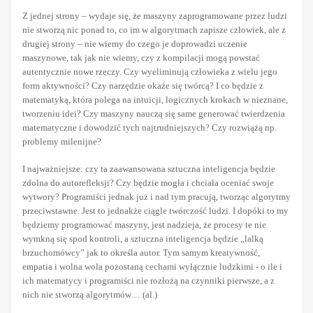
Z jednej strony – wydaje się, że maszyny zaprogramowane przez ludzi
nie stworzą nic ponad to, co im w algorytmach zapisze człowiek, ale z
drugiej strony – nie wiemy do czego je doprowadzi uczenie
maszynowe, tak jak nie wiemy, czy z kompilacji mogą powstać
autentycznie nowe rzeczy. Czy wyeliminują człowieka z wielu jego
form aktywności? Czy narzędzie okaże się twórcą? I co będzie z
matematyką, która polega na intuicji, logicznych krokach w nieznane,
tworzeniu idei? Czy maszyny nauczą się same generować twierdzenia
matematyczne i dowodzić tych najtrudniejszych? Czy rozwiążą np.
problemy milenijne?
I najważniejsze: czy ta zaawansowana sztuczna inteligencja będzie
zdolna do autorefleksji? Czy będzie mogła i chciała oceniać swoje
wytwory? Programiści jednak już i nad tym pracują, tworząc algorytmy
przeciwstawne. Jest to jednakże ciągle twórczość ludzi. I dopóki to my
będziemy programować maszyny, jest nadzieja, że procesy te nie
wymkną się spod kontroli, a sztuczna inteligencja będzie „lalką
brzuchomówcy” jak to określa autor. Tym samym kreatywność,
empatia i wolna wola pozostaną cechami wyłącznie ludzkimi - o ile i
ich matematycy i programiści nie rozłożą na czynniki pierwsze, a z
nich nie stworzą algorytmów… (al.)