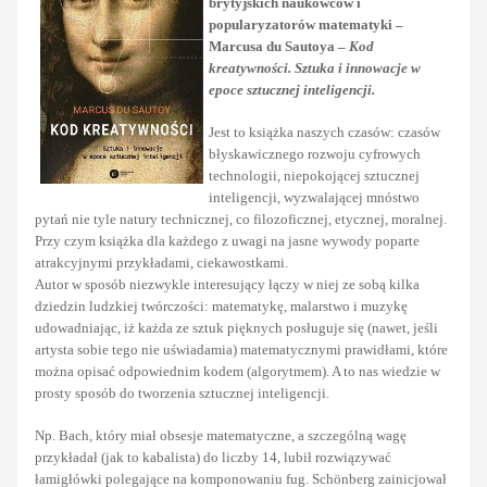
brytyjskich naukowców i
popularyzatorów matematyki –
Marcusa du Sautoya –
Kod
kreatywności. Sztuka i innowacje w
epoce sztucznej inteligencji.
Jest to książka naszych czasów: czasów
błyskawicznego rozwoju cyfrowych
technologii, niepokojącej sztucznej
inteligencji, wyzwalającej mnóstwo
pytań nie tyle natury technicznej, co filozoficznej, etycznej, moralnej.
Przy czym książka dla każdego z uwagi na jasne wywody poparte
atrakcyjnymi przykładami, ciekawostkami.
Autor w sposób niezwykle interesujący łączy w niej ze sobą kilka
dziedzin ludzkiej twórczości: matematykę, malarstwo i muzykę
udowadniając, iż każda ze sztuk pięknych posługuje się (nawet, jeśli
artysta sobie tego nie uświadamia) matematycznymi prawidłami, które
można opisać odpowiednim kodem (algorytmem). A to nas wiedzie w
prosty sposób do tworzenia sztucznej inteligencji.
Np. Bach, który miał obsesje matematyczne, a szczególną wagę
przykładał (jak to kabalista) do liczby 14, lubił rozwiązywać
łamigłówki polegające na komponowaniu fug. Schönberg zainicjował