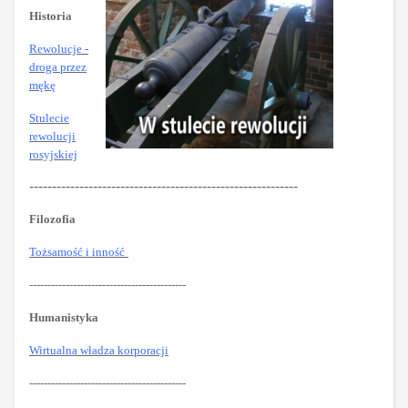
Historia
Rewolucje -
droga przez
mękę
Stulecie
rewolucji
rosyjskiej
-----------------------------------------------------------
Filozofia
Tożsamość i inność
-------------------------------------------
Humanistyka
Wirtualna władza korporacji
-------------------------------------------