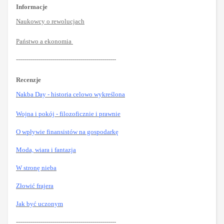
Informacje
Naukowcy o rewolucjach
Państwo a ekonomia
--------------------------------------------------
Recenzje
Nakba Day - historia celowo wykreślona
Wojna i pokój - filozoficznie i prawnie
O wpływie finansistów na gospodarkę
Moda, wiara i fantazja
W stronę nieba
Złowić frajera
Jak być uczonym
--------------------------------------------------