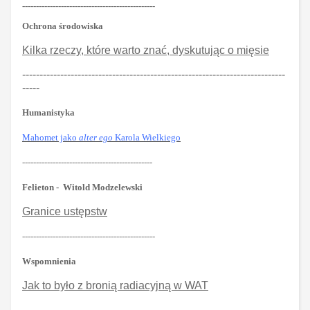
------------------------------------------------
Ochrona środowiska
Kilka rzeczy, które warto znać, dyskutując o mięsie
----------------------------------------------------------------------------
-----
Humanistyka
Mahomet jako
alter ego
Karola Wielkiego
-----------------------------------------------
Felieton - Witold Modzelewski
Granice ustępstw
------------------------------------------------
Wspomnienia
Jak to było z bronią radiacyjną w WAT