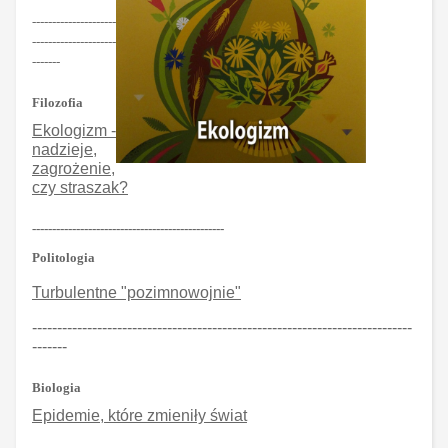
---------------------
---------------------
-------
Filozofia
Ekologizm -
nadzieje,
zagrożenie,
czy straszak?
------------------------------------------------
Politologia
Turbulentne "pozimnowojnie"
----------------------------------------------------------------------------
-------
Biologia
Epidemie, które zmieniły świat