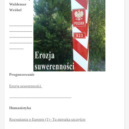
Waldemar
Wróbel
----------------
----------------
----------------
----------------
----------
Prognozowanie
Erozja suwerenności
------------------------------------------------------
Humanistyka
Rozważania o Europie (1) - Tu mieszka szczęście