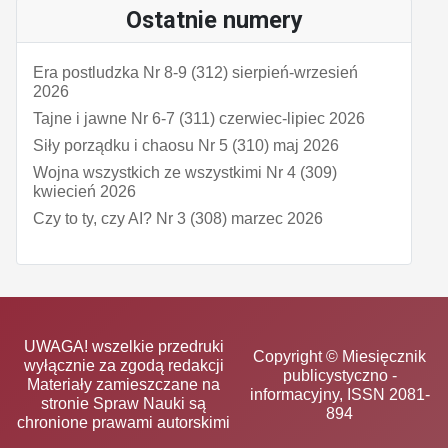
Ostatnie numery
Era postludzka Nr 8-9 (312) sierpień-wrzesień
2026
Tajne i jawne Nr 6-7 (311) czerwiec-lipiec 2026
Siły porządku i chaosu Nr 5 (310) maj 2026
Wojna wszystkich ze wszystkimi Nr 4 (309)
kwiecień 2026
Czy to ty, czy AI? Nr 3 (308) marzec 2026
UWAGA! wszelkie przedruki
Copyright © Miesięcznik
wyłącznie za zgodą redakcji
publicystyczno -
Materiały zamieszczane na
informacyjny, ISSN 2081-
stronie Spraw Nauki są
894
chronione prawami autorskimi