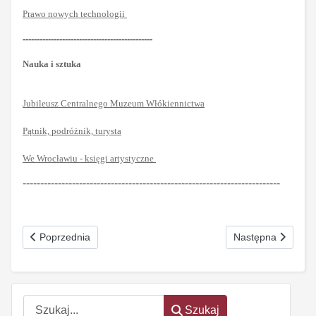
Prawo nowych technologii
----------------------------------------------
Nauka i sztuka
Jubileusz Centralnego Muzeum Włókiennictwa
Pątnik, podróżnik, turysta
We Wrocławiu - księgi artystyczne
-------------------------------------------------------------------------
Poprzednia strona: Z etyką na bakier Nr 8-9 (202) sierpień-wrz
Następna strona: 
Poprzednia
Następna
Szukaj
Szukaj