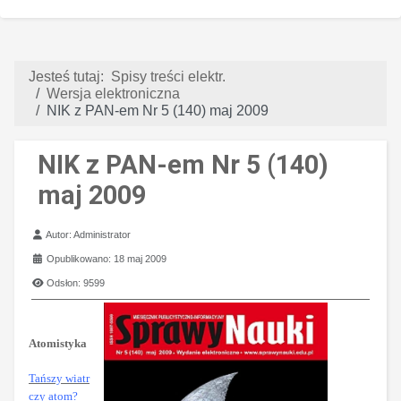
Jesteś tutaj:
Spisy treści elektr.
Wersja elektroniczna
NIK z PAN-em Nr 5 (140) maj 2009
NIK z PAN-em Nr 5 (140)
maj 2009
Szczegóły
Autor:
Administrator
Opublikowano: 18 maj 2009
Odsłon: 9599
Atomistyka
Tańszy wiatr
czy atom?