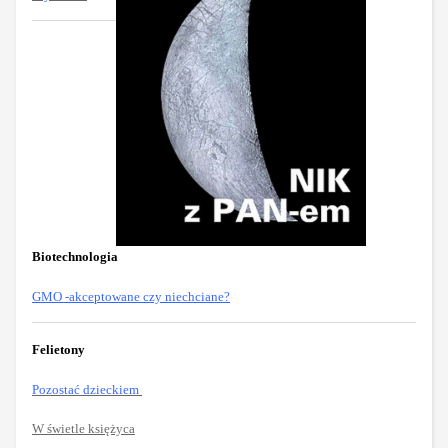
Biotechnologia
GMO -akceptowane czy niechciane?
Felietony
Pozostać dzieckiem
W świetle księżyca