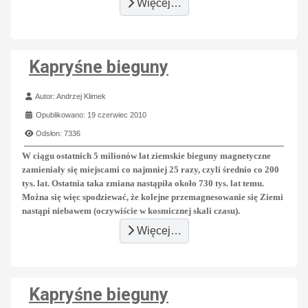
Więcej…
Kapryśne bieguny
Szczegóły
Autor:
Andrzej Klimek
Opublikowano: 19 czerwiec 2010
Odsłon: 7336
W ciągu ostatnich 5 milionów lat ziemskie bieguny magnetyczne
zamieniały się miejscami co najmniej 25 razy, czyli średnio co 200
tys. lat. Ostatnia taka zmiana nastąpiła około 730 tys. lat temu.
Można się więc spodziewać, że kolejne przemagnesowanie się Ziemi
nastąpi niebawem (oczywiście w kosmicznej skali czasu).
Więcej…
Kapryśne bieguny