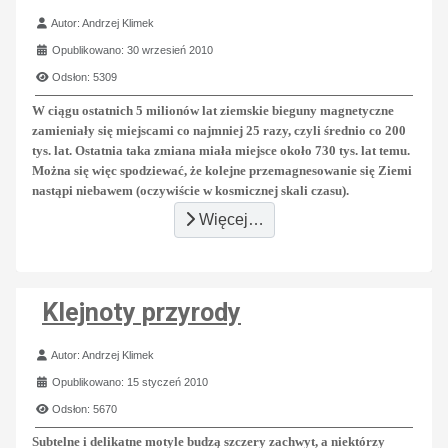
Szczegóły
Autor:
Andrzej Klimek
Opublikowano: 30 wrzesień 2010
Odsłon: 5309
W ciągu ostatnich 5 milionów lat ziemskie bieguny magnetyczne
zamieniały się miejscami co najmniej 25 razy, czyli średnio co 200
tys. lat. Ostatnia taka zmiana miała miejsce około 730 tys. lat temu.
Można się więc spodziewać, że kolejne przemagnesowanie się Ziemi
nastąpi niebawem (oczywiście w kosmicznej skali czasu).
Więcej…
Klejnoty przyrody
Szczegóły
Autor:
Andrzej Klimek
Opublikowano: 15 styczeń 2010
Odsłon: 5670
Subtelne i delikatne motyle budzą szczery zachwyt, a niektórzy