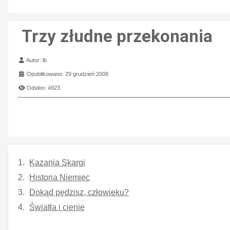
Trzy złudne przekonania
Szczegóły
Autor:
lb
Opublikowano: 29 grudzień 2008
Odsłon: 4923
Kazania Skargi
Historia Niemiec
Dokąd pędzisz, człowieku?
Światła i cienie