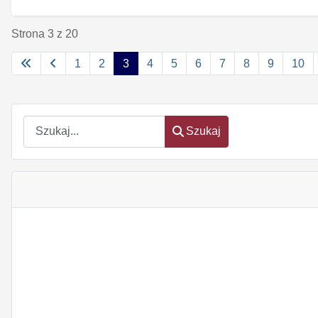
Strona 3 z 20
1
2
3
4
5
6
7
8
9
10
Szukaj
Szukaj