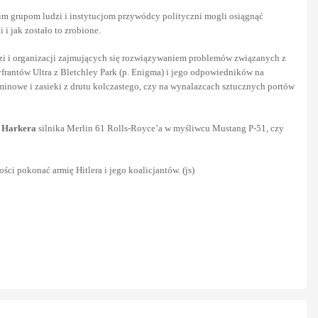
lkim grupom ludzi i instytucjom przywódcy polityczni mogli osiągnąć
 i jak zostało to zrobione.
dzi i organizacji zajmujących się rozwiązywaniem problemów związanych z
yfrantów Ultra z Bletchley Park (p. Enigma) i jego odpowiedników na
 minowe i zasieki z drutu kolczastego, czy na wynalazcach sztucznych portów
 Harkera
silnika Merlin 61 Rolls-Royce’a w myśliwcu Mustang P-51, czy
ci pokonać armię Hitlera i jego koalicjantów. (js)