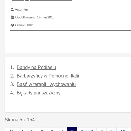
Szczegóły
Autor:
tm
Opublikowano: 14 maj 2010
Odsłon: 6811
Bandy na Podlasiu
Barbarzyńcy w Północnej Italii
Baśń w terapii i wychowaniu
Bękarty pańszczyzny
Strona 5 z 154