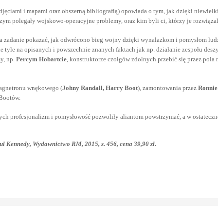
zdjęciami i mapami oraz obszerną bibliografią) opowiada o tym, jak dzięki niewie
czym polegały wojskowo-operacyjne problemy, oraz kim byli ci, którzy je rozwiązali
a za zadanie pokazać, jak odwrócono bieg wojny dzięki wynalazkom i pomysłom lu
 tyle na opisanych i powszechnie znanych faktach jak np. działanie zespołu desz
y, np.
Percym Hobartcie
, konstruktorze czołgów zdolnych przebić się przez pola
magnetronu wnękowego (
Johny Randall, Harry Boot
), zamontowania przez
Ronnie
-Bootów.
rych profesjonalizm i pomysłowość pozwoliły aliantom powstrzymać, a w ostatecznoś
ul Kennedy, Wydawnictwo RM, 2015, s. 456, cena 39,90 zł.