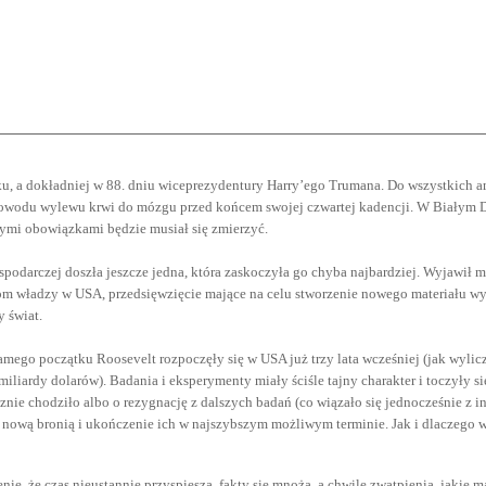
oku, a dokładniej w 88. dniu wiceprezydentury Harry’ego Trumana. Do wszystkich 
powodu wylewu krwi do mózgu przed końcem swojej czwartej kadencji. W Białym Do
ymi obowiązkami będzie musiał się zmierzyć.
spodarczej doszła jeszcze jedna, która zaskoczyła go chyba najbardziej. Wyjawił 
 władzy w USA, przedsięwzięcie mające na celu stworzenie nowego materiału wyb
y świat.
amego początku Roosevelt rozpoczęły się w USA już trzy lata wcześniej (jak wylic
iliardy dolarów). Badania i eksperymenty miały ściśle tajny charakter i toczyły s
cznie chodziło albo o rezygnację z dalszych badań (co wiązało się jednocześnie z
d nową bronią i ukończenie ich w najszybszym możliwym terminie. Jak i dlaczego
nie, że czas nieustannie przyspiesza, fakty się mnożą, a chwile zwątpienia, jakie 