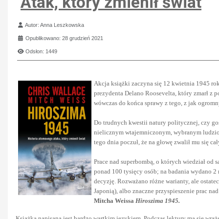
Atak, który zmienił świat
Szczegóły
Autor:
Anna Leszkowska
Opublikowano: 28 grudzień 2021
Odsłon: 1449
Akcja książki zaczyna się 12 kwietnia 1945 r
prezydenta Delano Roosevelta, który zmarł z 
wówczas do końca sprawy z tego, z jak ogromn
Do trudnych kwestii natury politycznej, czy go
nielicznym wtajemniczonym, wybranym ludziom
tego dnia poczuł, że na głowę zwalił mu się cał
Prace nad superbombą, o których wiedział od s
ponad 100 tysięcy osób; na badania wydano 2 m
decyzję. Rozważano różne warianty, ale ostate
Japonią), albo znaczne przyspieszenie prac na
Mitcha Weissa
Hiroszima 1945.
Książka napisana jest bardzo wartkim językiem. Podczas lektury ma się wraże