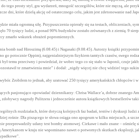
do tego prosty styl, gra wydarzeń, mnogość szczegółów, które nie męczą, ale przy
eszcze dni, które dzielą akcję od ostatecznego celu, jakim jest zdetonowanie nad 
dzie miała ogromną siłę. Przypuszczenia opierały się na testach, obliczeniach, s
ło 70 tysięcy ludzi, a ponad 90% budynków zostało zrównanych z ziemią. 9 sierp
ysięcy zmarło wskutek obrażeń popromiennych.
 bomb nad Hiroszimą (6.08.45) i Nagasaki (9.08.45). Autorzy książki przypominaj
 go potocznie Oppim), najgenialniejszym fizykiem tamtych czasów, swego rodza
ył temu przeciwny i powiedział, że wobec tego co się stało w Japonii, czuje jakb
 pozostawił te zmartwienia mnie” i dodał: „nigdy więcej nie chcę widzieć tego suk
szny wybór. Zrobiłem to jednak, aby uratować 250 tysięcy amerykańskich chłopców 
cych pasjonująco opowiadać dziennikarzy: Chrisa Wallace’a, dobrze znanego Amer
 zdobywcy nagrody Pulitzera i jednocześnie autora książkowych bestsellerów takic
zególnych rozdziałach, które dotyczą kolejnych faz badań, testów i dyskusji ludzi
dziej rośnie. Dla piszącego te słowa osiąga ono apogeum w kilku miejscach, a sz
śnie przeprowadziły udany test bomby atomowej. Ciekawe i mało znane – ośmielę si
ą Amerykanom w kraju nie wspominano nawet o potwornych skutkach eksplozji, j
rzypadkowe”.