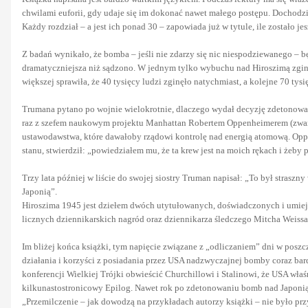
chwilami euforii, gdy udaje się im dokonać nawet małego postępu. Dochodzi 
Każdy rozdział – a jest ich ponad 30 – zapowiada już w tytule, ile zostało j
Z badań wynikało, że bomba – jeśli nie zdarzy się nic niespodziewanego – bę
dramatyczniejsza niż sądzono. W jednym tylko wybuchu nad Hiroszimą zginę
większej sprawiła, że 40 tysięcy ludzi zginęło natychmiast, a kolejne 70 t
Trumana pytano po wojnie wielokrotnie, dlaczego wydał decyzję zdetonowania
raz z szefem naukowym projektu Manhattan Robertem Oppenheimerem (zwano
ustawodawstwa, które dawałoby rządowi kontrolę nad energią atomową. Oppi b
stanu, stwierdził: „powiedziałem mu, że ta krew jest na moich rękach i żeby
Trzy lata później w liście do swojej siostry Truman napisał: „To był stra
Japonią”.
Hiroszima 1945 jest dziełem dwóch utytułowanych, doświadczonych i umieją
licznych dziennikarskich nagród oraz dziennikarza śledczego Mitcha Weissa,
Im bliżej końca książki, tym napięcie związane z „odliczaniem” dni w poszc
działania i korzyści z posiadania przez USA nadzwyczajnej bomby coraz bar
konferencji Wielkiej Trójki obwieścić Churchillowi i Stalinowi, że USA wła
kilkunastostronicowy Epilog. Nawet rok po zdetonowaniu bomb nad Japoni
„Przemilczenie – jak dowodzą na przykładach autorzy książki – nie było p