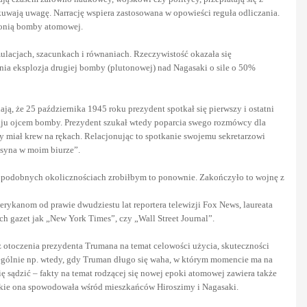
kuwają uwagę. Narrację wspiera zastosowana w opowieści reguła odliczania.
Japonią bomby atomowej.
ymulacjach, szacunkach i równaniach. Rzeczywistość okazała się
nia eksplozja drugiej bomby (plutonowej) nad Nagasaki o sile o 50%
ą, że 25 października 1945 roku prezydent spotkał się pierwszy i ostatni
ju ojcem bomby. Prezydent szukał wtedy poparcia swego rozmówcy dla
y miał krew na rękach. Relacjonując to spotkanie swojemu sekretarzowi
insyna w moim biurze”.
i w podobnych okolicznościach zrobiłbym to ponownie. Zakończyło to wojnę z
ykanom od prawie dwudziestu lat reportera telewizji Fox News, laureata
h gazet jak „New York Times”, czy „Wall Street Journal”.
 z otoczenia prezydenta Trumana na temat celowości użycia, skuteczności
czególnie np. wtedy, gdy Truman długo się waha, w którym momencie ma na
ę sądzić – fakty na temat rodzącej się nowej epoki atomowej zawiera także
akie ona spowodowała wśród mieszkańców Hiroszimy i Nagasaki.