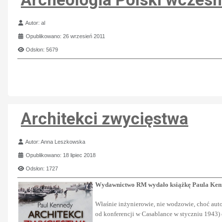
Szczegóły
Autor:
al
Opublikowano: 26 wrzesień 2011
Odsłon: 5679
Architekci zwycięstwa
Szczegóły
Autor:
Anna Leszkowska
Opublikowano: 18 lipiec 2018
Odsłon: 1727
Wydawnictwo RM wydało książkę Paula Kenned
Właśnie inżynierowie, nie wodzowie, choć aut
od konferencji w Casablance w styczniu 1943) 