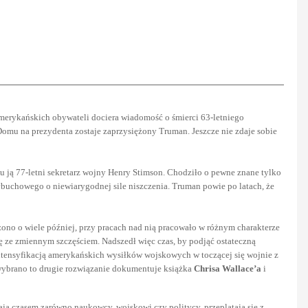
amerykańskich obywateli dociera wiadomość o śmierci 63-letniego
mu na prezydenta zostaje zaprzysiężony Truman. Jeszcze nie zdaje sobie
mu ją 77-letni sekretarz wojny Henry Stimson. Chodziło o pewne znane tylko
uchowego o niewiarygodnej sile niszczenia. Truman powie po latach, że
zono o wiele później, przy pracach nad nią pracowało w różnym charakterze
ię ze zmiennym szczęściem. Nadszedł więc czas, by podjąć ostateczną
 intensyfikacją amerykańskich wysiłków wojskowych w toczącej się wojnie z
 wybrano to drugie rozwiązanie dokumentuje książka
Chrisa Wallace’a
i
mają czasem zarówno naukowcy, wojskowi czy politycy, przeplatają się z