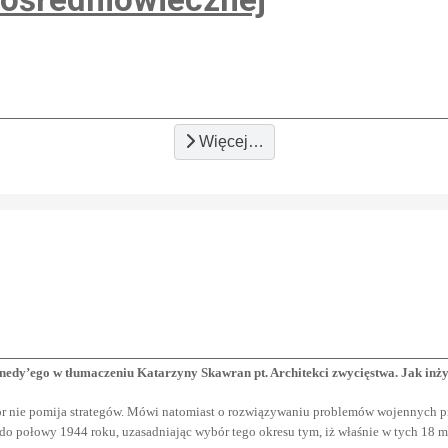
Więcej…
y’ego w tłumaczeniu Katarzyny Skawran pt. Architekci zwycięstwa. Jak inży
or nie pomija strategów. Mówi natomiast o rozwiązywaniu problemów wojennych p
do połowy 1944 roku, uzasadniając wybór tego okresu tym, iż właśnie w tych 18 m