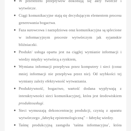
W przestrzeni przepływów dokonują się akty twórcze i
wytwórcze.
Ciągi komunikacyjne stają się decydującym elementem procesu
generowania bogactwa.
Faza surowcowa i narzędziowa oraz komunikacyjna są splecione
w informacyjnym procesie wytwórczym jak syjamskie
bliźniaczki.
Produkt/ usługa oparta jest na ciągłej wymianie informacji i
wiedzy między wytwórcą a rynkiem,
Wymiana informacji przepływa przez komputery i sieci (coraz
mniej informacji nie przepływa przez nie). Od szybkości tej
wymiany zależy efektywność wytwarzania.
Produktywność, bogactwo, wartość dodana wypływają z
interaktywności sieci komunikacyjnej, która jest środowiskiem
produktousługi
.
Sieci wymuszają dekoncentrację produkcji, czynią z aparatu
wytwórczego „fabrykę epistemologiczną” – fabrykę wiedzy.
Taśmę produkcyjną zastąpiła ‘taśma informacyjna’, która