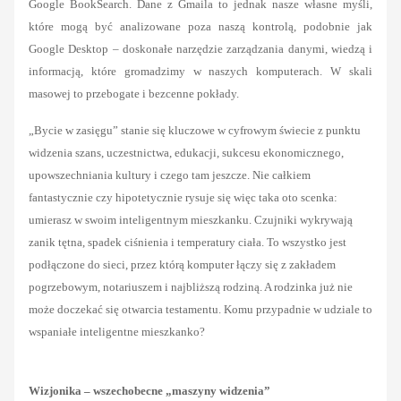
Google BookSearch. Dane z Gmaila to jednak nasze własne myśli,
które mogą być analizowane poza naszą kontrolą, podobnie jak
Google Desktop – doskonałe narzędzie zarządzania danymi, wiedzą i
informacją, które gromadzimy w naszych komputerach. W skali
masowej to przebogate i bezcenne pokłady.
„Bycie w zasięgu” stanie się kluczowe w cyfrowym świecie z punktu
widzenia szans, uczestnictwa, edukacji, sukcesu ekonomicznego,
upowszechniania kultury i czego tam jeszcze. Nie całkiem
fantastycznie czy hipotetycznie rysuje się więc taka oto scenka:
umierasz w swoim inteligentnym mieszkanku. Czujniki wykrywają
zanik tętna, spadek ciśnienia i temperatury ciała. To wszystko jest
podłączone do sieci, przez którą komputer łączy się z zakładem
pogrzebowym, notariuszem i najbliższą rodziną. A rodzinka już nie
może doczekać się otwarcia testamentu. Komu przypadnie w udziale to
wspaniałe inteligentne mieszkanko?
Wizjonika – wszechobecne „maszyny widzenia”