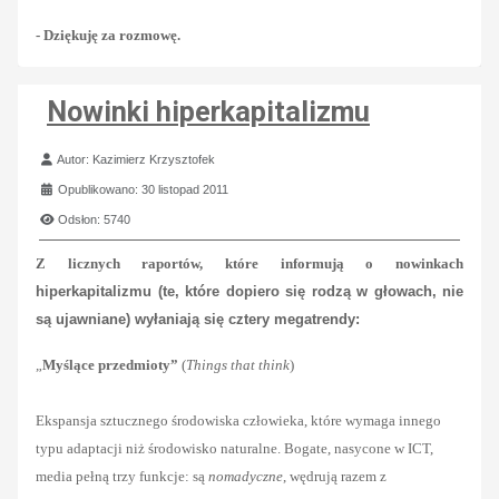
- Dziękuję za rozmowę.
Nowinki hiperkapitalizmu
Szczegóły
Autor:
Kazimierz Krzysztofek
Opublikowano: 30 listopad 2011
Odsłon: 5740
Z licznych raportów, które informują o nowinkach
hiperkapitalizmu
(te, które dopiero się rodzą w głowach, nie
są ujawniane) wyłaniają się cztery megatrendy:
„
Myślące przedmioty”
(
Things that think
)
Ekspansja sztucznego środowiska człowieka, które wymaga innego
typu adaptacji niż środowisko naturalne. Bogate, nasycone w ICT,
media pełną trzy funkcje: są
nomadyczne
, wędrują razem z