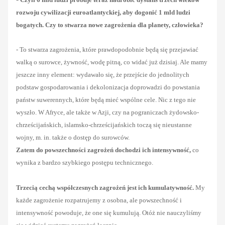
rozwoju cywilizacji euroatlantyckiej, aby dogonić 1 mld ludzi
bogatych. Czy to stwarza nowe zagrożenia dla planety, człowieka?
- To stwarza zagrożenia, które prawdopodobnie będą się przejawiać
walką o surowce, żywność, wodę pitną, co widać już dzisiaj. Ale mamy
jeszcze inny element: wydawało się, że przejście do jednolitych
podstaw gospodarowania i dekolonizacja doprowadzi do powstania
państw suwerennych, które będą mieć wspólne cele. Nic z tego nie
wyszło. W Afryce, ale także w Azji, czy na pograniczach żydowsko-
chrześcijańskich, islamsko-chrześcijańskich toczą się nieustanne
wojny, m. in. także o dostęp do surowców.
Zatem do powszechności zagrożeń dochodzi ich intensywność,
co
wynika z bardzo szybkiego postępu technicznego.
Trzecią cechą współczesnych zagrożeń jest ich kumulatywność.
My
każde zagrożenie rozpatrujemy z osobna, ale powszechność i
intensywność powoduje, że one się kumulują. Otóż nie nauczyliśmy