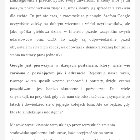
(zaksięgować) i przechowywać twoją zawartość, a kiedy ktoś ją za
naszym pośrednictwem znajdzie, umożliwimy jej sprzedaż z zyskiem
dla ciebie. Tu już nie czas, a zawartość to pieniądz. Szefom Google
oczywiście zależy na dobrym wizerunku wśród użytkowników, ale
jako spółka giełdowa działa w interesie przede wszystkim swych
udziałowców oraz CEO. To rządy są odpowiedzialne przed
obywatelami i na nich spoczywa obowiązek demokratycznej kontroli i
stania na straży praw jednostki.
Google jest pierwszym w dziejach posłańcem, który wiele wie
zarówno o posyłającym jak i adresacie
. Rejestruje nasze myśli,
tworząc w ten sposób wzorce zachowań i portrety, dzięki czemu
poszukiwanie jest bardzo skuteczne i pożyteczne. Daje wiele
satysfakcji, na przykład, gdy uda nam się odszukać dawną sympatię po
latach i dowiedzieć się o jej/jego kolejach losu. Ale co będzie, gdy
ktoś to zindeksuje i udostępni?
Masowe wyszukiwanie wszystkiego przez wszystkich zmienia
środowisko społeczno-kulturowe, każe przyjrzeć się na nowo