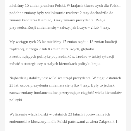
mieliśmy 15 zmian premiera Polski. W krajach kluczowych dla Polski,
podobne zmiany były wielokrotnie rzadsze: 2 razy dochodziło do
zmiany kanclerza Niemiec, 3 razy zmiany prezydenta USA, a
przywódca Rosji zmieniał się – zależy, jak liczyć – 2 lub 4 razy.
My w ciągu tych 23 lat mieliśmy 17 zmian rządu i 13 zmian koalicji
rządzącej, z czego 7 lub 8 zmian burzliwych, głęboko
kwestionujących politykę poprzedników. Trudno w takiej sytuacji
mówić o strategii czy o stałych kierunkach polityki kraju.
Najbardziej stabilny jest w Polsce urząd prezydenta. W ciągu ostatnich
23 lat, osoba prezydenta zmieniała się tylko 4 razy. Były to jednak
zawsze zmiany fundamentalne, przerywające ciągłość wielu kierunków
polityki.
Wyliczenie władz Polski w ostatnich 23 latach i porównanie ich
zmienności z kluczowymi dla Polski państwami zawiera Załącznik 1.