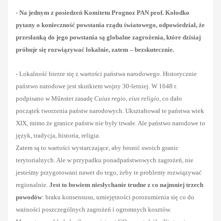
- Na jednym z posiedzeń Komitetu Prognoz PAN prof. Kołodko
pytany o konieczność powstania rządu światowego, odpowiedział, że
przesłanką do jego powstania są globalne zagrożenia, które dzisiaj
próbuje się rozwiązywać lokalnie, zatem – bezskutecznie.
- Lokalność bierze się z wartości państwa narodowego. Historycznie
państwo narodowe jest skutkiem wojny 30-letniej. W 1648 r.
podpisano w Műnster zasadę
Cuius regio, eius religio,
co dało
początek tworzenia państw narodowych. Ukształtował te państwa wiek
XIX, mimo że granice państw nie były trwałe. Ale państwo narodowe to
język, tradycja, historia, religia.
Zatem są to wartości wystarczające, aby bronić swoich granic
terytorialnych. Ale w przypadku ponadpaństwowych zagrożeń, nie
jesteśmy przygotowani nawet do tego, żeby te problemy rozwiązywać
regionalnie.
Jest to bowiem niesłychanie trudne z co najmniej trzech
powodów
: braku konsensusu, umiejętności porozumienia się co do
ważności poszczególnych zagrożeń i ogromnych kosztów.