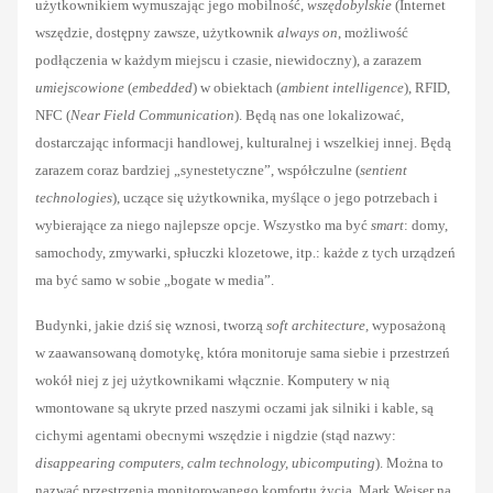
użytkownikiem wymuszając jego mobilność,
wszędobylskie
(Internet
wszędzie, dostępny zawsze, użytkownik
always on
, możliwość
podłączenia w każdym miejscu i czasie, niewidoczny), a zarazem
umiejscowione
(
embedded
) w obiektach (
ambient intelligence
), RFID,
NFC (
Near Field Communication
). Będą nas one lokalizować,
dostarczając informacji handlowej, kulturalnej i wszelkiej innej. Będą
zarazem coraz bardziej „synestetyczne”, współczulne (
sentient
technologies
), uczące się użytkownika, myślące o jego potrzebach i
wybierające za niego najlepsze opcje. Wszystko ma być
smart
: domy,
samochody, zmywarki, spłuczki klozetowe, itp.: każde z tych urządzeń
ma być samo w sobie „bogate w media”.
Budynki, jakie dziś się wznosi, tworzą
soft architecture,
wyposażoną
w zaawansowaną
domotykę
,
która monitoruje sama siebie i przestrzeń
wokół niej z jej użytkownikami włącznie. Komputery w nią
wmontowane są ukryte przed naszymi oczami jak silniki i kable, są
cichymi agentami obecnymi wszędzie i nigdzie (stąd nazwy:
d
isappearing computers, calm technology, ubicomputing
). Można to
nazwać przestrzenią monitorowanego komfortu życia. Mark Weiser na