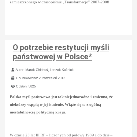
zamieszczonego w czasopiśmie „Transformacje” 2007-2008
O potrzebie restytucji myśli
państwowej w Polsce*
Szczegóły
Autor:
Marek Chlebuś, Leszek Kuźnicki
Opublikowano: 29 wrzesień 2012
Odsłon: 5825
Polska myśl państwowa jest tak niejednorodna i zmienna, że
niektórzy wątpią w jej istnienie. Wiąże się to z ogólną
niestabilnością polityczną kraju.
W czasie 23 lat III RP – liczonych od połowy 1989 r. do dziś –