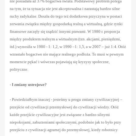
nie posiadała aż 37% bogactwa świata. Podstawowy problem polega
na tym, że ta sytuacja nie jest akceptowalna i narastają bardzo silne
ruchy radykalne. Doszła do tego też dodatkowa przyczyna w postaci
zerwania związku między gospodarką realną a wirtualną, gdzie rynki
finansowe zaczęły się rządzić innymi prawami. W 1980 r. proporcja
między produktem realnym a wirtualnym (tzn. akcjami, pieniędzmi,
itd.) wynosiła w 1980 - 1: 1,2, w 1990 –1: 1,5, a w 2007 – już 1:4. Otóż
wzrastało bogactwo nie mające realnego podłoża. To musi w pewnym
momencie pękać i wówczas pojawiają się kryzysy społeczne,
polityczne.
- I zmiany ustrojowe?
- Powiedziałbym inaczej - jesteśmy u progu zmiany cywilizacyjnej –
przejście od cywilizacji przemysłowej do cywilizacji wiedzy. Otóż
każde przejście cywilizacyjne jest związane z bardzo silnymi
niepokojami, zaburzeniami społecznymi, podobnie jak to było przy
przejściu z cywilizacji agrarnej do przemysłowej, kiedy robotnicy