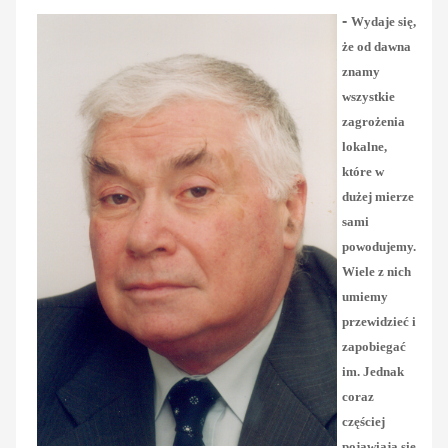
-
Wydaje się,
że od dawna
znamy
wszystkie
zagrożenia
lokalne,
które w
dużej mierze
sami
powodujemy.
Wiele z nich
umiemy
przewidzieć i
zapobiegać
im. Jednak
coraz
częściej
pojawiają się