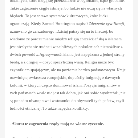
lokalnych, które mogą się przekształcić w regionalne, bądź globalne.
Takie zagrożenie ciągle istnieje, bo ludzie nie uczą się na własnych
błędach. To jest sprawa systemów kulturowych, które ludzi
ograniczają. Kiedy Samuel Huntington napisał
Zderzenie cywilizacji
,
uznawano go za szalonego. Dzisiaj patrzy się na to inaczej, bo
wiadomo że porozumienie między religią chrześcijańską a islamem
jest niesłychanie trudne i w najbliższych pokoleniach niemożliwe z
dwóch powodów. Agresywność islamu jest napędzana z jednej strony
biedą, a z drugiej – dosyć specyficzną wiarą. Religia może być
czynnikiem spajającym, ale na poziomie bardzo podstawowym. Kraje
rozwinięte, zwłaszcza europejskie, dopuściły imigrację z dawnych
kolonii, w których często dominował islam. Pozycja imigrantów w
tych państwach wcale nie jest tak dobra, jak oni sobie wyobrażali, nie
są ponadto równoprawni w stosunku do obywateli tych państw, czyli
ludności etnicznej. To także napędza konflikty.
- Akurat te zagrożenia rządy mają na własne życzenie.