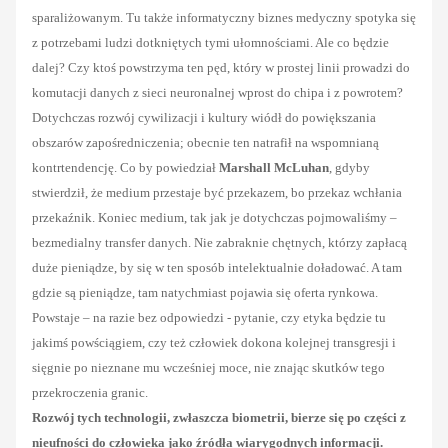
sparaliżowanym. Tu także informatyczny biznes medyczny spotyka się
z potrzebami ludzi dotkniętych tymi ułomnościami. Ale co będzie
dalej? Czy ktoś powstrzyma ten pęd, który w prostej linii prowadzi do
komutacji danych z sieci neuronalnej wprost do chipa i z powrotem?
Dotychczas rozwój cywilizacji i kultury wiódł do powiększania
obszarów zapośredniczenia; obecnie ten natrafił na wspomnianą
kontrtendencję. Co by powiedział
Marshall McLuhan
, gdyby
stwierdził, że medium przestaje być przekazem, bo przekaz wchłania
przekaźnik. Koniec medium, tak jak je dotychczas pojmowaliśmy –
bezmedialny transfer danych. Nie zabraknie chętnych, którzy zapłacą
duże pieniądze, by się w ten sposób intelektualnie doładować. A tam
gdzie są pieniądze, tam natychmiast pojawia się oferta rynkowa.
Powstaje – na razie bez odpowiedzi - pytanie, czy etyka będzie tu
jakimś powściągiem, czy też człowiek dokona kolejnej transgresji i
sięgnie po nieznane mu wcześniej moce, nie znając skutków tego
przekroczenia granic.
Rozwój tych technologii, zwłaszcza biometrii, bierze się po części z
nieufności do człowieka jako źródła wiarygodnych informacji.