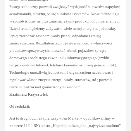
Postęp techniczny pozwoli zwiększyć wydajność surowców, napędów,
aerodynamiki, struktur, paliw, silników i systemów. Nowe technologie
w sposób istotny na plus zmienią reżymy produkcji dóbr materialnych.
Dzięki temu będziemy zużywać o wiele mniej energii na jednostkę,
lepiej zarządzać zasobami wody pitnej, odpadami i emisją
zanieczyszczeń. Rezultatem tego będzie amelioracja właściwości
produktów spożywczych, mieszkań, ubrań, pojazdów, sprzętu
domowego i osobistego ekwipunku informacyjnego go (szybki
bezprzewodowy Internet, telefony komórkowe nowej generacji itd.).
Technologie umożliwią jednostkom i organizacjom nadzorować i
regulować własne zużycie energii, wody, surowców, itd.; pozwolą
także na nadzór nad gromadzonymi zasobami.
Kazimierz Krzysztofek
Od redakcji:
Jest to drugi odcinek (pierwszy -
Pan Market
- opublikowaliśmy w
numerze 11/11 SN) tekstu „Hiperkapitalizm jako „najwyższe stadium”