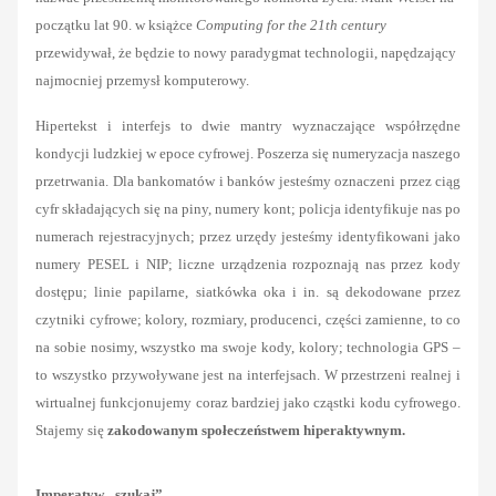
początku lat 90. w książce
Computing for the 21th century
przewidywał, że będzie to nowy paradygmat technologii, napędzający
najmocniej przemysł komputerowy.
Hipertekst i interfejs to dwie mantry wyznaczające współrzędne
kondycji ludzkiej w epoce cyfrowej. Poszerza się numeryzacja naszego
przetrwania. Dla bankomatów i banków jesteśmy oznaczeni przez ciąg
cyfr składających się na piny, numery kont; policja identyfikuje nas po
numerach rejestracyjnych; przez urzędy jesteśmy identyfikowani jako
numery PESEL i NIP; liczne urządzenia rozpoznają nas przez kody
dostępu; linie papilarne, siatkówka oka i in. są dekodowane przez
czytniki cyfrowe; kolory, rozmiary, producenci, części zamienne, to co
na sobie nosimy, wszystko ma swoje kody, kolory; technologia GPS –
to wszystko przywoływane jest na interfejsach. W przestrzeni realnej i
wirtualnej funkcjonujemy coraz bardziej jako cząstki kodu cyfrowego.
Stajemy się
zakodowanym społeczeństwem hiperaktywnym.
Imperatyw „szukaj”