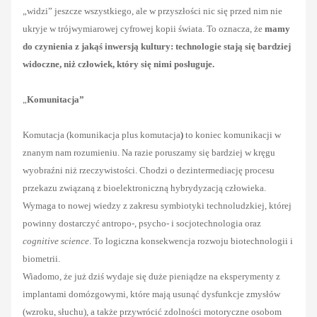
„widzi” jeszcze wszystkiego, ale w przyszłości nic się przed nim nie
ukryje w trójwymiarowej cyfrowej kopii świata. To oznacza, że
mamy
do czynienia z jakąś inwersją kultury: technologie stają się bardziej
widoczne, niż człowiek, który się nimi posługuje.
„
Komunitacja”
Komutacja
(komunikacja plus komutacja
)
to koniec komunikacji w
znanym nam rozumieniu. Na razie poruszamy się bardziej w kręgu
wyobraźni niż rzeczywistości. Chodzi o dezintermediację procesu
przekazu związaną z bioelektroniczną hybrydyzacją człowieka.
Wymaga to nowej wiedzy z zakresu symbiotyki technoludzkiej, której
powinny dostarczyć antropo-, psycho- i socjotechnologia oraz
cognitive science
. To logiczna konsekwencja rozwoju biotechnologii i
biometrii.
Wiadomo, że już dziś wydaje się duże pieniądze na eksperymenty z
implantami domózgowymi, które mają usunąć dysfunkcje zmysłów
(wzroku, słuchu), a także przywrócić zdolności motoryczne osobom