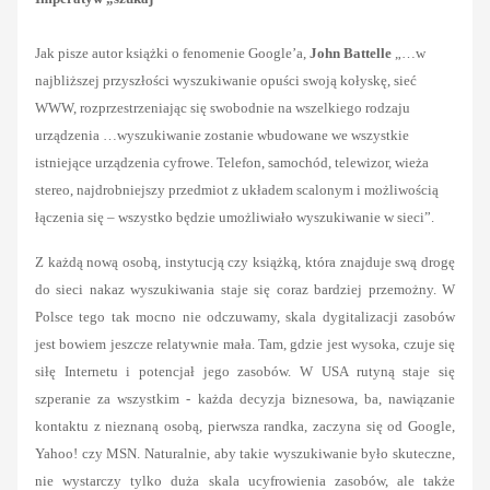
Jak pisze autor książki o fenomenie Google’a,
John Battelle
„…w
najbliższej przyszłości wyszukiwanie opuści swoją kołyskę, sieć
WWW, rozprzestrzeniając się swobodnie na wszelkiego rodzaju
urządzenia …wyszukiwanie zostanie wbudowane we wszystkie
istniejące urządzenia cyfrowe. Telefon, samochód, telewizor, wieża
stereo, najdrobniejszy przedmiot z układem scalonym i możliwością
łączenia się – wszystko będzie umożliwiało wyszukiwanie w sieci”.
Z każdą nową osobą, instytucją czy książką, która znajduje swą drogę
do sieci nakaz wyszukiwania staje się coraz bardziej przemożny. W
Polsce tego tak mocno nie odczuwamy, skala dygitalizacji zasobów
jest bowiem jeszcze relatywnie mała. Tam, gdzie jest wysoka, czuje się
siłę Internetu i potencjał jego zasobów. W USA rutyną staje się
szperanie za wszystkim - każda decyzja biznesowa, ba, nawiązanie
kontaktu z nieznaną osobą, pierwsza randka, zaczyna się od Google,
Yahoo! czy MSN. Naturalnie, aby takie wyszukiwanie było skuteczne,
nie wystarczy tylko duża skala ucyfrowienia zasobów, ale także