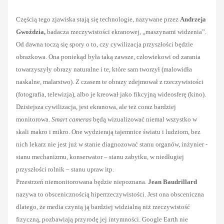
Częścią tego zjawiska stają się technologie, nazywane przez
Andrzeja
Gwoździa,
badacza rzeczywistości ekranowej, „maszynami widzenia”.
Od dawna toczą się spory o to, czy cywilizacja przyszłości będzie
obrazkowa. Ona poniekąd była taką zawsze, człowiekowi od zarania
towarzyszyły obrazy naturalne i te, które sam tworzył (malowidła
naskalne, malarstwo). Z czasem te obrazy zdejmował z rzeczywistości
(fotografia, telewizja), albo je kreował jako fikcyjną wideosferę (kino).
Dzisiejsza cywilizacja, jest ekranowa, ale też coraz bardziej
monitorowa.
Smart cameras
będą wizualizować niemal wszystko w
skali makro i mikro. One wydzierają tajemnice światu i ludziom, bez
nich lekarz nie jest już w stanie diagnozować stanu organów, inżynier -
stanu mechanizmu, konserwator – stanu zabytku, w niedługiej
przyszłości rolnik – stanu upraw itp.
Przestrzeń niemonitorowana będzie niepoznana.
Jean Baudrillard
nazywa to obscenicznością hiperrzeczywistości. Jest ona obsceniczna
dlatego, że media czynią ją bardziej widzialną niż rzeczywistość
fizyczną, pozbawiają przyrodę jej intymności. Google Earth nie