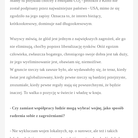
Mamy tu przykład choćby z emisjami CO
- protokół z Kioto nie
2
został podpisany przez najważniejsze państwo - USA, mimo że się
zgodziło na jego zapisy. Oznacza to, że interes bieżący,
krótkookresowy, dominuje nad długookresowym.
Wszyscy mówią, że głód jest jednym z największych zagrożeń, ale go
nie eliminują, choćby poprzez liberalizację rynków. Otóż egoizm
człowieka, zwłaszcza bogatego, chroniącego swoje dobra jest tak duży,
że jego wyeliminowanie jest, obawiam się, niemożliwe.
W gruncie rzeczy tak zawsze było, ale wydawałoby się, że teraz, kiedy
świat jest zglobalizowany, kiedy pewne rzeczy są bardziej przejrzyste,
zrozumiałe, kiedy pewne reguły stają się powszechnymi, że będzie
inaczej. To walka o pozycję w świecie i władzę w kraju.
- Czy zamiast współpracy ludzie mogą wybrać wojnę, jako sposób
radzenia sobie z zagrożeniami?
- Nie wykluczam wojen lokalnych, np. o surowce, ale też i takich