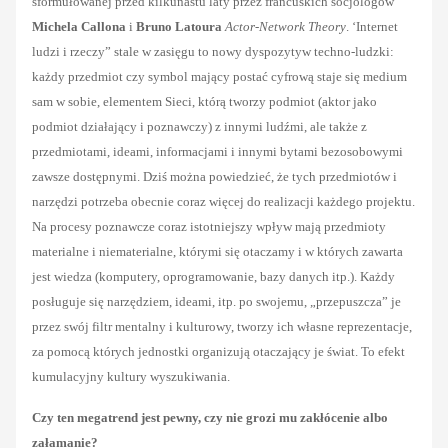
sformułowanej przed kilkunastu laty przez francuskich socjologów
Michela Callona
i
Bruno Latoura
Actor-Network Theory
. ‘Internet
ludzi i rzeczy” stale w zasięgu to nowy dyspozytyw techno-ludzki:
każdy przedmiot czy symbol mający postać cyfrową staje się medium
sam w sobie, elementem Sieci, którą tworzy podmiot (aktor jako
podmiot działający i poznawczy) z innymi ludźmi, ale także z
przedmiotami, ideami, informacjami i innymi bytami bezosobowymi
zawsze dostępnymi. Dziś można powiedzieć, że tych przedmiotów i
narzędzi potrzeba obecnie coraz więcej do realizacji każdego projektu.
Na procesy poznawcze coraz istotniejszy wpływ mają przedmioty
materialne i niematerialne, którymi się otaczamy i w których zawarta
jest wiedza (komputery, oprogramowanie, bazy danych itp.). Każdy
posługuje się narzędziem, ideami, itp. po swojemu, „przepuszcza” je
przez swój filtr mentalny i kulturowy, tworzy ich własne reprezentacje,
za pomocą których jednostki organizują otaczający je świat. To efekt
kumulacyjny kultury wyszukiwania.
Czy ten megatrend jest pewny, czy nie grozi mu zakłócenie albo
załamanie?