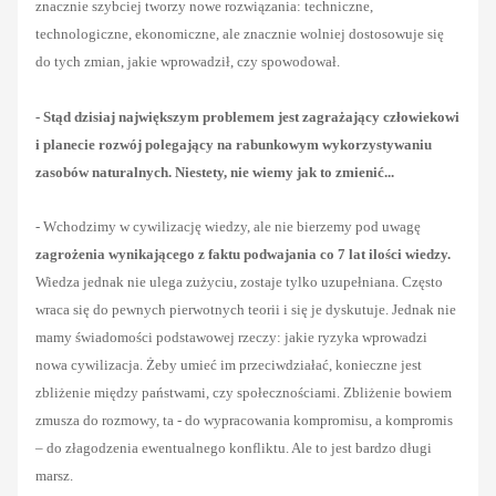
znacznie szybciej tworzy nowe rozwiązania: techniczne,
technologiczne, ekonomiczne, ale znacznie wolniej dostosowuje się
do tych zmian, jakie wprowadził, czy spowodował.
- Stąd dzisiaj największym problemem jest zagrażający człowiekowi
i planecie rozwój polegający na rabunkowym wykorzystywaniu
zasobów naturalnych. Niestety, nie wiemy jak to zmienić...
- Wchodzimy w cywilizację wiedzy, ale nie bierzemy pod uwagę
zagrożenia wynikającego z faktu podwajania co 7 lat ilości wiedzy.
Wiedza jednak nie ulega zużyciu, zostaje tylko uzupełniana. Często
wraca się do pewnych pierwotnych teorii i się je dyskutuje. Jednak nie
mamy świadomości podstawowej rzeczy: jakie ryzyka wprowadzi
nowa cywilizacja. Żeby umieć im przeciwdziałać, konieczne jest
zbliżenie między państwami, czy społecznościami. Zbliżenie bowiem
zmusza do rozmowy, ta - do wypracowania kompromisu, a kompromis
– do złagodzenia ewentualnego konfliktu. Ale to jest bardzo długi
marsz.