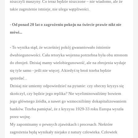
niszczyli maszyny. Co teraz będzie niszczone – nie wiadomo, ale że
takie zagrożenie istnieje, nie ulega wątpliwości.
- Od ponad 20 lat o zagrożeniu pokoju na świecie prawie nikt nie
mówi...
- To wynika stąd, że wcześniej pokój gwarantowało istnienie
dwubiegunowości. Cała retoryka wojenna potrzebna była obu stronom
do zbrojeń. Dzisiaj mamy wielobiegunowość, ale na zbrojenia wydaje
się tyle samo - jeśli nie więcej. A kiedyś tę broń trzeba będzie
sprzedać...
Dzisiaj nie umiemy odpowiedzieć na pytanie: czy obecny kryzys się
skończył, czy będzie jego replika? Nie wyeliminowaliśmy bowiem
jego głównego źródła, a nawet go wzmocniliśmy dokapitalizowaniem
banków. Trzeba pamiętać, że z kryzysu 1929-33 roku Europa wyszła
przez wojnę.
My zapominamy o pewnych zjawiskach i procesach. Niektóre
zagrożenia będą wynikały niejako z natury człowieka. Człowiek