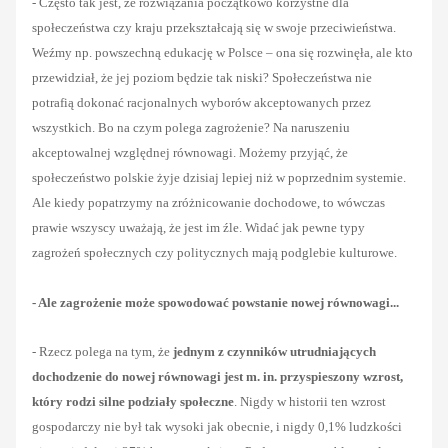
- Często tak jest, że rozwiązania początkowo korzystne dla
społeczeństwa czy kraju przekształcają się w swoje przeciwieństwa.
Weźmy np. powszechną edukację w Polsce – ona się rozwinęła, ale kto
przewidział, że jej poziom będzie tak niski? Społeczeństwa nie
potrafią dokonać racjonalnych wyborów akceptowanych przez
wszystkich. Bo na czym polega zagrożenie? Na naruszeniu
akceptowalnej względnej równowagi. Możemy przyjąć, że
społeczeństwo polskie żyje dzisiaj lepiej niż w poprzednim systemie.
Ale kiedy popatrzymy na zróżnicowanie dochodowe, to wówczas
prawie wszyscy uważają, że jest im źle. Widać jak pewne typy
zagrożeń społecznych czy politycznych mają podglebie kulturowe.
- Ale zagrożenie może spowodować powstanie nowej równowagi...
- Rzecz polega na tym, że
jednym z
czynników utrudniających
dochodzenie do nowej równowagi jest m. in. przyspieszony wzrost,
który rodzi silne podziały społeczne
. Nigdy w historii ten wzrost
gospodarczy nie był tak wysoki jak obecnie, i nigdy 0,1% ludzkości