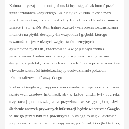
Kultura, obyczaj, autonomia jednostki będą się jednak bronić przed
upublicznianiem wszystkiego. Ale nie tylko kultura, także a może
przede wszystkim, biznes. Przed 6 laty
Gary Price
i
Chris Sherman
w
książce
The Invisible Web
, trafnie przewidywali proces rozwarstwiania
Internetu na płytki, dostępny dla wszystkich i głęboki, którego
zawartość nie jest z różnych względów (komercyjnych,
dyskrecjonalnych i in.) indeksowana, a więc jest wyłączona z
poszukiwania. Trudno powiedzieć, czy w przyszłości będzie ona
dostępna, a jeśli tak, to na jakich warunkach. Chodzi przede wszystkim
o kwestie własności intelektualnej, przeciwdziałanie pokusom
„skomunalizowania” wszystkiego.
Szefowie Google wypisują na swym sztandarze misję uporządkowania
światowych zasobów informacji, aby w każdej chwili były pod ręką
(czy raczej pod myszką, a w przyszłości w zasięgu głosu).
Jeśli
śledzenie naszych prywatnych informacji będzie w interesie Google,
to nic go przed tym nie powstrzyma.
A osiąga to dzięki oferowaniu
programów, które bardzo ułatwiają życie, jak Gmail, Google Desktop,