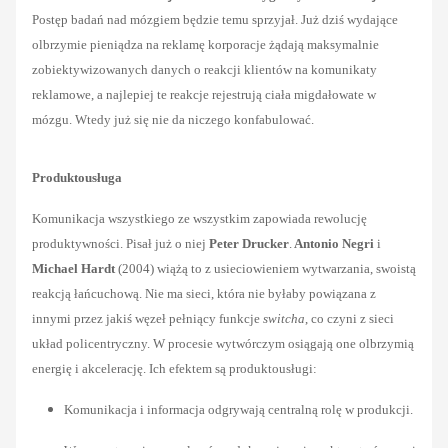
Postęp badań nad mózgiem będzie temu sprzyjał. Już dziś wydające
olbrzymie pieniądza na reklamę korporacje żądają maksymalnie
zobiektywizowanych danych o reakcji klientów na komunikaty
reklamowe, a najlepiej te reakcje rejestrują ciała migdałowate w
mózgu. Wtedy już się nie da niczego konfabulować.
Produktousługa
Komunikacja wszystkiego ze wszystkim zapowiada rewolucję
produktywności. Pisał już o niej
Peter Drucker
.
Antonio Negri
i
Michael Hardt
(2004) wiążą to z usieciowieniem wytwarzania, swoistą
reakcją łańcuchową. Nie ma sieci, która nie byłaby powiązana z
innymi przez jakiś węzeł pełniący funkcje
switcha
, co czyni z sieci
układ policentryczny. W procesie wytwórczym osiągają one olbrzymią
energię i akcelerację. Ich efektem są produktousługi:
Komunikacja i informacja odgrywają centralną rolę w produkcji.