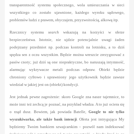
transparentność systemu społecznego, wola umieszczania w sieci
wszystkiego co zostało ujawnione, każdego wyroku sądowego,
problemów ludzi z prawem, obyczajem, przyzwoitością, alkową itp.
Rzecznicy systemu
search
wskazują na korzyści w sferze
bezpieczeństwa. Istotnie, nie ujdzie potencjalnie uwagi żaden
podejrzany przedmiot np. podczas kontroli na lotnisku, a to dziś
spędza sen z oczu wszystkim. Będzie można wreszcie zrezygnować z
pasów cnoty; już dziś są one niepraktyczne, bo naruszają intymność,
alarmując wykrywacze metali podczas odpraw. Obiekt będzie
chroniony cyfrowo i uprawniony jego użytkownik będzie zawsze
wiedział w jakiej jest on (obiekt) kondycji.
Jest jednak pewne zagrożenie: skoro Google zna nasze tajemnice, to
może inni też zechcą je poznać, na przykład władza. A to już ociera się
o rząd dusz. Bowiem, jak powiada Batelle,
Google to nie tylko
wyszukiwarka, ale także bank intencji
. Oferta jest intrygująca My
będziemy Twoim bankiem szwajcarskim – pozwól nam indeksować