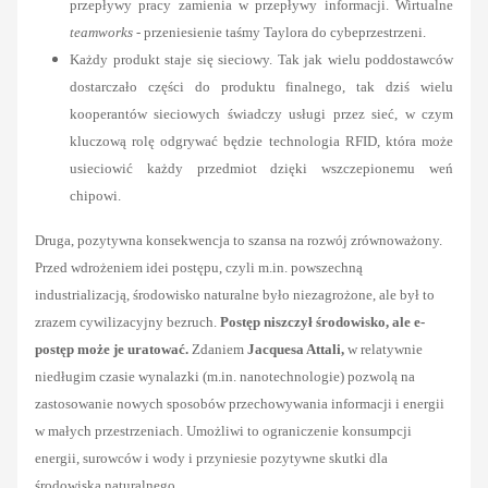
przepływy pracy zamienia w przepływy informacji. Wirtualne
teamworks
- przeniesienie taśmy Taylora do cybeprzestrzeni.
Każdy produkt staje się sieciowy. Tak jak wielu poddostawców
dostarczało części do produktu finalnego, tak dziś wielu
kooperantów sieciowych świadczy usługi przez sieć, w czym
kluczową rolę odgrywać będzie technologia RFID, która może
usieciowić każdy przedmiot dzięki wszczepionemu weń
chipowi.
Druga, pozytywna konsekwencja to szansa na rozwój zrównoważony.
Przed wdrożeniem idei postępu, czyli m.in. powszechną
industrializacją, środowisko naturalne było niezagrożone, ale był to
zrazem cywilizacyjny bezruch.
Postęp niszczył środowisko, ale e-
postęp może je uratować.
Zdaniem
Jacquesa Attali,
w relatywnie
niedługim czasie wynalazki (m.in. nanotechnologie) pozwolą na
zastosowanie nowych sposobów przechowywania informacji i energii
w małych przestrzeniach. Umożliwi to ograniczenie konsumpcji
energii, surowców i wody i przyniesie pozytywne skutki dla
środowiska naturalnego.