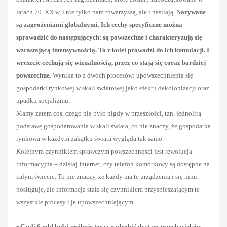
latach 70. XX w. i nie tylko nam towarzyszą, ale i nasilają.
Nazywane
są zagrożeniami globalnymi. Ich cechy specyficzne można
sprowadzić do następujących: są powszechne i charakteryzują się
wzrastającą intensywnością. To z kolei prowadzi do ich kumulacji. I
wreszcie cechują się wizualnością, przez co stają się coraz bardziej
powszechne.
Wynika to z dwóch procesów: upowszechnienia się
gospodarki rynkowej w skali światowej jako efektu dekolonizacji oraz
upadku socjalizmu.
Mamy zatem coś, czego nie było nigdy w przeszłości, tzn. jednolitą
podstawę gospodarowania w skali świata, co nie znaczy, że gospodarka
rynkowa w każdym zakątku świata wygląda tak samo.
Kolejnym czynnikiem sprawczym powszechności jest rewolucja
informacyjna – dzisiaj Internet, czy telefon komórkowy są dostępne na
całym świecie. To nie znaczy, że każdy ma te urządzenia i się nimi
posługuje, ale informacja stała się czynnikiem przyspieszającym te
wszystkie procesy i je upowszechniającym.
-
Czyli 6 mld ludzi próbuje teraz nadrobić dystans trzech wieków