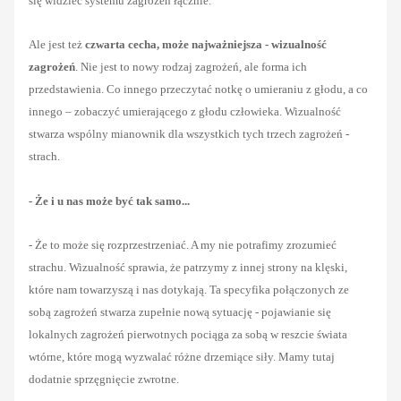
się widzieć systemu zagrożeń łącznie.
Ale jest też
czwarta cecha, może najważniejsza - wizualność
zagrożeń
. Nie jest to nowy rodzaj zagrożeń, ale forma ich
przedstawienia. Co innego przeczytać notkę o umieraniu z głodu, a co
innego – zobaczyć umierającego z głodu człowieka. Wizualność
stwarza wspólny mianownik dla wszystkich tych trzech zagrożeń -
strach.
- Że i u nas może być tak samo...
- Że to może się rozprzestrzeniać. A my nie potrafimy zrozumieć
strachu. Wizualność sprawia, że patrzymy z innej strony na klęski,
które nam towarzyszą i nas dotykają. Ta specyfika połączonych ze
sobą zagrożeń stwarza zupełnie nową sytuację - pojawianie się
lokalnych zagrożeń pierwotnych pociąga za sobą w reszcie świata
wtórne, które mogą wyzwalać różne drzemiące siły. Mamy tutaj
dodatnie sprzęgnięcie zwrotne.