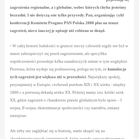
zagrożenia regionalne, a i globalne, wobec których chyba jesteśmy
bezradni. I nie dotyczą one tylko przyrody. Pan, organizując cykl
konferencji Komitetu Prognoz PAN Polska 2000 plus na temat
zagrożeń, nieco inaczej je opisuje niż robiono to dotąd.
-
W całej historii ludzkości w gruncie rzeczy człowiek nigdy nie był w
stanie zabezpieczyć się przed zagrożeniami, ale specyfika
współczesności powoduje kilka zasadniczych zmian w tym względzie.
Pierwsza, która wydaje się podstawową, polega na tym, że
kumulacja
tych zagrożeń jest większa niż w przeszłości.
Największy spokój,
przynajmniej w Europie, cechował przełom XIX i XX wieku - między
1860 r. a pierwszą dekadą wieku XX. Później mamy tzw. krótki wiek
XX, gdzie zagrożeń o charakterze prawie globalnym było sporo – I
wojna, II wojna, eksterminacje społeczności czy narodów, zmiany
ustrojowe.
Ale żeby nie zagłębiać się w historię, warto skupić się na
charakterystycznych zagrożeniach, które zostały zapoczątkowane w