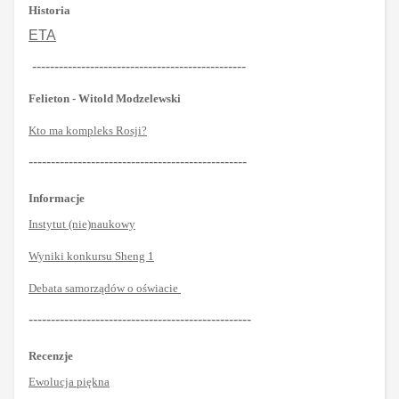
Historia
ETA
------------------------------------------------
Felieton - Witold Modzelewski
Kto ma kompleks Rosji?
-------------------------------------------------
Informacje
Instytut (nie)naukowy
Wyniki konkursu Sheng 1
Debata samorządów o oświacie
--------------------------------------------------
Recenzje
Ewolucja piękna