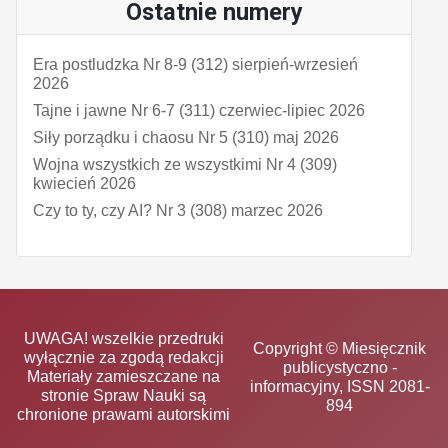
Ostatnie numery
Era postludzka Nr 8-9 (312) sierpień-wrzesień
2026
Tajne i jawne Nr 6-7 (311) czerwiec-lipiec 2026
Siły porządku i chaosu Nr 5 (310) maj 2026
Wojna wszystkich ze wszystkimi Nr 4 (309)
kwiecień 2026
Czy to ty, czy AI? Nr 3 (308) marzec 2026
UWAGA! wszelkie przedruki
Copyright © Miesięcznik
wyłącznie za zgodą redakcji
publicystyczno -
Materiały zamieszczane na
informacyjny, ISSN 2081-
stronie Spraw Nauki są
894
chronione prawami autorskimi