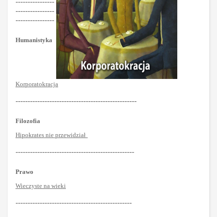
----------------
----------------
----------------
Humanistyka
Korporatokracja
--------------------------------------------------
Filozofia
Hipokrates nie przewidział
-------------------------------------------------
Prawo
Wieczyste na wieki
------------------------------------------------