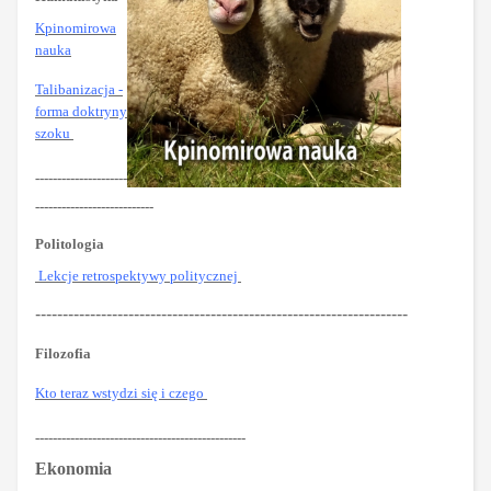
Kpinomirowa
nauka
Talibanizacja -
forma doktryny
szoku
---------------------
---------------------------
Politologia
Lekcje retrospektywy politycznej
--------------------------------------------------------------------
Filozofia
Kto teraz wstydzi się i czego
------------------------------------------------
Ekonomia