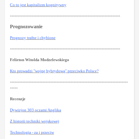
Co to jest kapitalizm kognitywny
-----------------------------------------------------------------------
Prognozowanie
Prognozy trafne i chybione
-----------------------------------------------------------------------
Felieton Witolda Modzelewskiego
Kto prowadzi "wojnę hybrydową" przeciwko Polsce?
----------------------------------------------------------------------------
-----
Recenzje
Dywizjon 303 oczami Anglika
Z historii techniki wojskowej
Technologia - za i przeciw