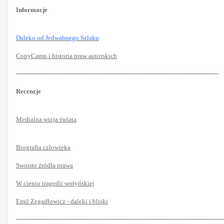
Informacje
Daleko od Jedwabnego Szlaku
CopyCamp i historia praw autorskich
---------------------------------------------------------------------------------
Recenzje
Medialna wizja świata
Biografia człowieka
Swoiste źródła prawa
W cieniu tragedii wołyńskiej
Emil Zegadłowicz - daleki i bliski
-----------------------------------------------------------------------------------