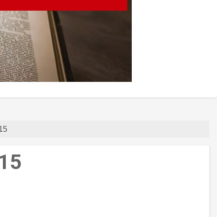
015
015