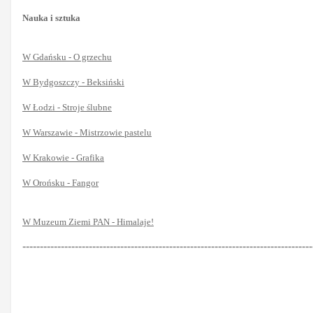
Nauka i sztuka
W Gdańsku - O grzechu
W Bydgoszczy - Beksiński
W Łodzi - Stroje ślubne
W Warszawie - Mistrzowie pastelu
W Krakowie - Grafika
W Orońsku - Fangor
W Muzeum Ziemi PAN - Himalaje!
-----------------------------------------------------------------------------------