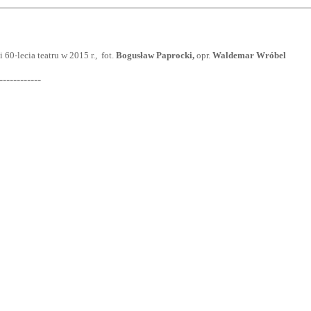
60-lecia teatru w 2015 r., fot.
Bogusław Paprocki,
opr.
Waldemar Wróbel
------------