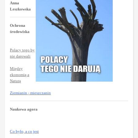
Anna
Leszkowska
Ochrona
środowiska
Polacy tego by
nie darowali
Między
ekonomią a
Naturą
Ziemianin - mieszczanin
Naukowa agora
Co było, a co jest