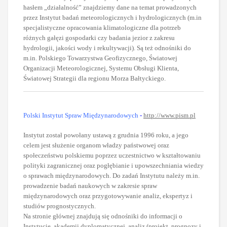
hasłem „działalność” znajdziemy dane na temat prowadzonych
przez Instytut badań meteorologicznych i hydrologicznych (m.in
specjalistyczne opracowania klimatologiczne dla potrzeb
różnych gałęzi gospodarki czy badania jezior z zakresu
hydrologii, jakości wody i rekultywacji). Są też odnośniki do
m.in. Polskiego Towarzystwa Geofizycznego, Światowej
Organizacji Meteorologicznej, Systemu Obsługi Klienta,
Światowej Strategii dla regionu Morza Bałtyckiego.
Polski Instytut Spraw Międzynarodowych
-
http://www.pism.pl
Instytut został powołany ustawą z grudnia 1996 roku, a jego
celem jest służenie organom władzy państwowej oraz
społeczeństwu polskiemu poprzez uczestnictwo w kształtowaniu
polityki zagranicznej oraz pogłębianie i upowszechniania wiedzy
o sprawach międzynarodowych. Do zadań Instytutu należy m.in.
prowadzenie badań naukowych w zakresie spraw
międzynarodowych oraz przygotowywanie analiz, ekspertyz i
studiów prognostycznych.
Na stronie głównej znajdują się odnośniki do informacji o
Instytucie, akademii dyplomatycznej, analiz (projekt, prognozy i