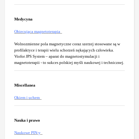
Medycyna
Obiecująca magnetoterapia
Wolnozmienne pola magnetyczne coraz szerzej stosowane są w
profilaktyce i terapii wielu schorzeń nękających człowieka.
Viofor JPS System – aparat do magnetostymulacji i
magnetoterapii - to sukces polskiej myśli naukowej i technicznej.
Miscellanea
Okiem i uchem
Nauka i prawo
Naukowe PIN-y