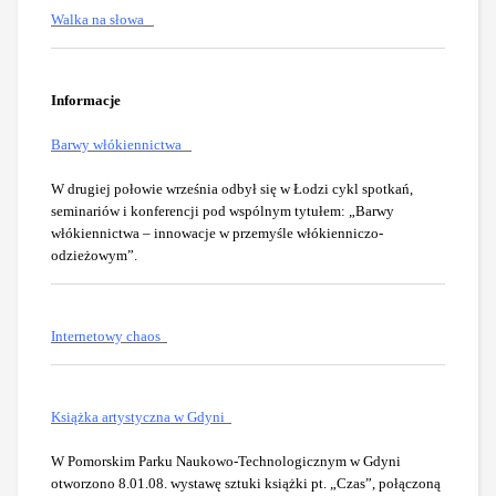
Walka na słowa
Informacje
Barwy włókiennictwa
W drugiej połowie września odbył się w Łodzi cykl spotkań,
seminariów i konferencji pod wspólnym tytułem: „Barwy
włókiennictwa – innowacje w przemyśle włókienniczo-
odzieżowym”.
Internetowy chaos
Książka artystyczna w Gdyni
W Pomorskim Parku Naukowo-Technologicznym w Gdyni
otworzono 8.01.08. wystawę sztuki książki pt. „Czas”, połączoną