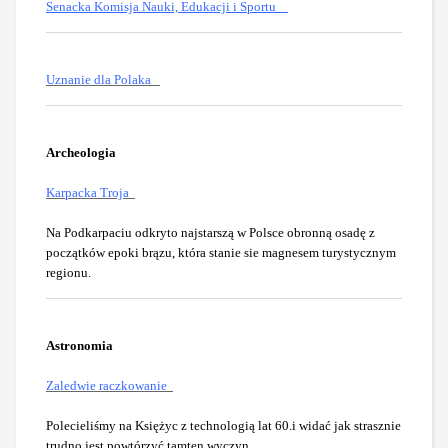
Senacka Komisja Nauki, Edukacji i Sportu
Uznanie dla Polaka
Archeologia
Karpacka Troja
Na Podkarpaciu odkryto najstarszą w Polsce obronną osadę z
początków epoki brązu, która stanie sie magnesem turystycznym
regionu.
Astronomia
Zaledwie raczkowanie
Polecieliśmy na Księżyc z technologią lat 60.i widać jak strasznie
trudno jest powtórzyć tamten wyczyn
.