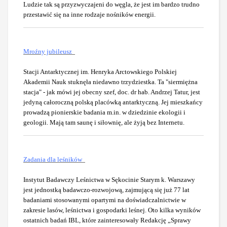
Ludzie tak są przyzwyczajeni do węgla, że jest im bardzo trudno
przestawić się na inne rodzaje nośników energii.
Mroźny jubileusz
Stacji Antarktycznej im. Henryka Arctowskiego Polskiej
Akademii Nauk stuknęła niedawno trzydziestka. Ta "siermiężna
stacja" - jak mówi jej obecny szef, doc. dr hab. Andrzej Tatur, jest
jedyną całoroczną polską placówką antarktyczną. Jej mieszkańcy
prowadzą pionierskie badania m.in. w dziedzinie ekologii i
geologii. Mają tam saunę i siłownię, ale żyją bez Internetu.
Zadania dla leśników
Instytut Badawczy Leśnictwa w Sękocinie Starym k. Warszawy
jest jednostką badawczo-rozwojową, zajmującą się już 77 lat
badaniami stosowanymi opartymi na doświadczalnictwie w
zakresie lasów, leśnictwa i gospodarki leśnej. Oto kilka wyników
ostatnich badań IBL, które zainteresowały Redakcję „Sprawy