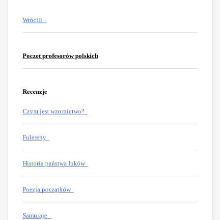
Wrócili
Poczet profesorów polskich
Recenzje
Czym jest wzornictwo?
Fulereny
Historia państwa Inków
Poezja początków
Samuraje