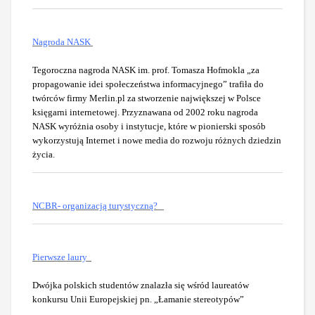
Nagroda NASK
Tegoroczna nagroda NASK im. prof. Tomasza Hofmokla „za
propagowanie idei społeczeństwa informacyjnego” trafiła do
twórców firmy Merlin.pl za stworzenie największej w Polsce
księgarni internetowej. Przyznawana od 2002 roku nagroda
NASK wyróżnia osoby i instytucje, które w pionierski sposób
wykorzystują Internet i nowe media do rozwoju różnych dziedzin
życia.
NCBR- organizacją turystyczną?
Pierwsze laury
Dwójka polskich studentów znalazła się wśród laureatów
konkursu Unii Europejskiej pn. „Łamanie stereotypów”