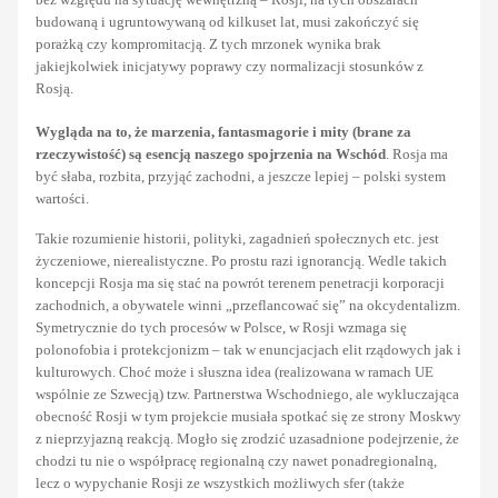
budowaną i ugruntowywaną od kilkuset lat, musi zakończyć się
porażką czy kompromitacją. Z tych mrzonek wynika brak
jakiejkolwiek inicjatywy poprawy czy normalizacji stosunków z
Rosją.
Wygląda na to, że marzenia, fantasmagorie i mity (brane za
rzeczywistość) są esencją naszego spojrzenia na Wschód
. Rosja ma
być słaba, rozbita, przyjąć zachodni, a jeszcze lepiej – polski system
wartości.
Takie rozumienie historii, polityki, zagadnień społecznych etc. jest
życzeniowe, nierealistyczne. Po prostu razi ignorancją. Wedle takich
koncepcji Rosja ma się stać na powrót terenem penetracji korporacji
zachodnich, a obywatele winni „przeflancować się” na okcydentalizm.
Symetrycznie do tych procesów w Polsce, w Rosji wzmaga się
polonofobia i protekcjonizm – tak w enuncjacjach elit rządowych jak i
kulturowych. Choć może i słuszna idea (realizowana w ramach UE
wspólnie ze Szwecją) tzw. Partnerstwa Wschodniego, ale wykluczająca
obecność Rosji w tym projekcie musiała spotkać się ze strony Moskwy
z nieprzyjazną reakcją. Mogło się zrodzić uzasadnione podejrzenie, że
chodzi tu nie o współpracę regionalną czy nawet ponadregionalną,
lecz o wypychanie Rosji ze wszystkich możliwych sfer (także