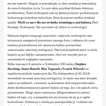
nie ma wartości. Reguły te przeniknęły ze sfery produkcji materialnej
do innych dziedzin życia. I to jest także przykład dyktatu doktryny
neoliberalnej. Świat technopolu stał się ahistorycznym i pozbawionym
kulturowego kontekstu molochem. Dotychczasowe wielkie symbole
upadły.
Myśli za nas i dla nas technika triumfująca nad kulturą
(Neil
Postman,
Technopoly. The surrender of culture to technology
).
Dalszym etapem rosnącego znaczenia i wpływów technopolu oraz
kolonizacji następnych przestrzeni naszego bytu i oddania ich coraz
bardziej pozaosobowej sile sprawczej będzie powszechne
zastosowanie sztucznej inteligencji. Nad tym projektem prace w wielu
krajach są już daleko zaawansowane, choć nie wszytko jest ze
zrozumiałych względów ujawniane.
Kilku znaczących autorów w II dekadzie XXI wieku (
Stephen
Hawking, Stuart Russell, Max Tegmark i Franck Wilczek
) we
wspólnym artykule naukowym dla The Independent (2.05.2014)
stwierdziło na temat sztucznej inteligencji, że może ona mieć dwojaki
wpływ na ludzkość, a rezultaty są absolutnie dziś nieprzewidywalne.
Jeden (krótkoterminowy) zależeć będzie od tego, kto i do jakich celów
ją kontroluje. Drugi, może ważniejszy (długoterminowy) zależeć
będzie od tego, czy w perspektywie jej rozwoju da się ją w ogóle
kontrolować. Zwłaszcza z chwilą jej autoreprodukcji. I właśnie ten