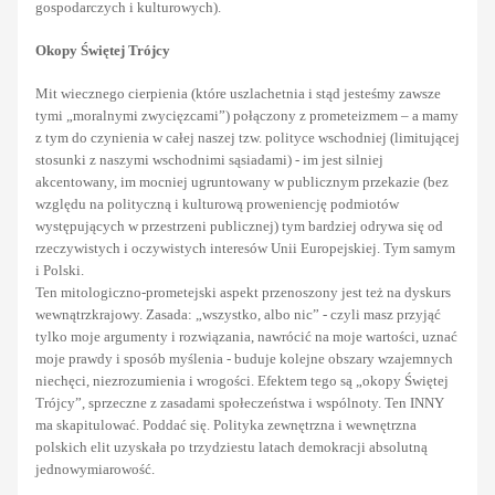
gospodarczych i kulturowych).
Okopy Świętej Trójcy
Mit wiecznego cierpienia (które uszlachetnia i stąd jesteśmy zawsze
tymi „moralnymi zwycięzcami”) połączony z prometeizmem – a mamy
z tym do czynienia w całej naszej tzw. polityce wschodniej (limitującej
stosunki z naszymi wschodnimi sąsiadami) - im jest silniej
akcentowany, im mocniej ugruntowany w publicznym przekazie (bez
względu na polityczną i kulturową proweniencję podmiotów
występujących w przestrzeni publicznej) tym bardziej odrywa się od
rzeczywistych i oczywistych interesów Unii Europejskiej. Tym samym
i Polski.
Ten mitologiczno-prometejski aspekt przenoszony jest też na dyskurs
wewnątrzkrajowy. Zasada: „wszystko, albo nic” - czyli masz przyjąć
tylko moje argumenty i rozwiązania, nawrócić na moje wartości, uznać
moje prawdy i sposób myślenia - buduje kolejne obszary wzajemnych
niechęci, niezrozumienia i wrogości. Efektem tego są „okopy Świętej
Trójcy”, sprzeczne z zasadami społeczeństwa i wspólnoty. Ten INNY
ma skapitulować. Poddać się. Polityka zewnętrzna i wewnętrzna
polskich elit uzyskała po trzydziestu latach demokracji absolutną
jednowymiarowość.