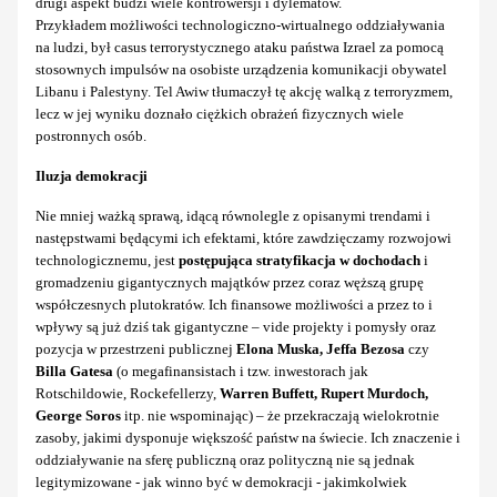
drugi aspekt budzi wiele kontrowersji i dylematów.
Przykładem możliwości technologiczno-wirtualnego oddziaływania
na ludzi, był casus terrorystycznego ataku państwa Izrael za pomocą
stosownych impulsów na osobiste urządzenia komunikacji obywatel
Libanu i Palestyny. Tel Awiw tłumaczył tę akcję walką z terroryzmem,
lecz w jej wyniku doznało ciężkich obrażeń fizycznych wiele
postronnych osób.
Iluzja demokracji
Nie mniej ważką sprawą, idącą równolegle z opisanymi trendami i
następstwami będącymi ich efektami, które zawdzięczamy rozwojowi
technologicznemu, jest
postępująca stratyfikacja w dochodach
i
gromadzeniu gigantycznych majątków przez coraz węższą grupę
współczesnych plutokratów. Ich finansowe możliwości a przez to i
wpływy są już dziś tak gigantyczne – vide projekty i pomysły oraz
pozycja w przestrzeni publicznej
Elona Muska, Jeffa Bezosa
czy
Billa Gatesa
(o megafinansistach i tzw. inwestorach jak
Rotschildowie, Rockefellerzy,
Warren Buffett, Rupert Murdoch,
George Soros
itp. nie wspominając) – że przekraczają wielokrotnie
zasoby, jakimi dysponuje większość państw na świecie. Ich znaczenie i
oddziaływanie na sferę publiczną oraz polityczną nie są jednak
legitymizowane - jak winno być w demokracji - jakimkolwiek