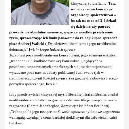
klasycznej) pluralizmu.
Tzw.
wolnorynkowa koncepcja
organizacji społeczeństwa –
bo tak na to co od 3-4 dekad
się dzieje należy patrzeć –
prowadzi na absolutne manowce, wypacza wszelkie przestrzenie
życia, sprowadzając ich funkcjonowanie do relacji kupno-sprzedaż
pisze Andrzej Walicki
(„Dziedzictwo liberalizmu i jego neoliberalna
deformacja” [w]:
W kręgu ludzkich spraw
).
To, co jest poza neoliberalnymi koncepcjami, jego zdaniem wskutek
„technopolu” i środków masowej komunikacji, będących w
posiadaniu wspomnianych amorficznych sił, jest deprecjonowane,
wyrzucane poza nawias debaty publicznej i uznawane (jak w
średniowieczu czynił Kościół rzymski) za groźne dla obowiązującego
porządku społecznego, herezje.
Inny przedstawiciel klasycznej myśli liberalnej,
Isaiah Berlin,
uważał
neoliberalne szaleństwo za groźną społecznie fikcję niosącą poważne
zagrożenia (Ramin Jahanbegloo,
Rozmowy z Isaiahem Berlinem
).
„Technopol” i jego rosnące możliwości sprawcze tylko owe zagrożenia
wzmagają, czyniąc je coraz bardziej dotkliwymi dla człowieka i całej
ludzkości.