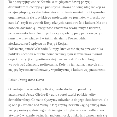
To opozycyjny wobec Kremla, o międzynarodowej pozycji,
dziennikarz telewizyjny i publicysta. Uważa on samą ideę sankcji za
skrajną głupotę, za absolutne niezrozumienie mentalności i sposobu
organizowania się rosyjskiego społeczeństwa (on mówi – „russkowo
naroda”, czyli obywateli Rosji różnych narodowości i kultur). Ma ono
bowiem doskonałą umiejętność znoszenia zewnętrznych uderzeń,
przeciwieństw losu. Naród jednoczy się wtedy przy państwie, a tym
samym – przy władzy. I w takim działaniu Pozner widzi
nieskuteczność wpływu na Rosję i Rosjan.
Polska znajomość Wschodu Europy, kreowanie się na przewodnika
polityki Zachodu w strefie poradzieckiej, tym samym nawet wśród
części opozycji antyputinowskiej musi uchodzić za humbug,
wywoływać uśmiechy politowania. Kolejny fantazmat naszych elit
mający być zmaterializowany w politycznej i kulturowej przestrzeni.
Polski
Drang nach Osten
Omawiając nasze kolejne fiaska, trzeba dodać to, przed czym
przestrzegał
Jerzy Giedrojć
- guru sporej części polskiej elity
demoliberalnej. Coraz to słyszymy odwołania do jego dziedzictwa, ale
są one jak zawsze nad Wisłą i Odrą czystą, bezrefleksyjną emisją słów
mającą uwiarygodnić tego lub innego polityka w oczach odbiorców.
Stworzyć wrażenie ważności, racjonalności, bliskości i zapoznania się