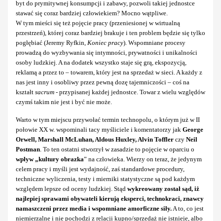
byt do prymitywnej konsumpcji i zabawy, pozwoli takiej jednostce
stawać się coraz bardziej człowiekiem? Mocno wątpliwe.
W tym mieści się też pojęcie pracy (przeniesionej w wirtualną
przestrzeń), której coraz bardziej brakuje i ten problem będzie się tylko
pogłębiać (Jeremy Ryfkin,
Koniec pracy
). Wspomniane procesy
prowadzą do wyzbywania się intymności, prywatności i unikalności
osoby ludzkiej. A na dodatek wszystko staje się grą, ekspozycją,
reklamą a przez to – towarem, który jest na sprzedaż w sieci. A każdy z
nas jest inny i osobliwy przez pewną dozę tajemniczości – coś na
kształt
sacrum
- przypisanej każdej jednostce. Towar z wielu względów
czymś takim nie jest i być nie może.
Warto w tym miejscu przywołać termin technopolu, o którym już w II
połowie XX w. wspominali tacy myśliciele i komentatorzy jak
George
Orwell, Marshall McLuhan, Aldous Huxley, Alvin Toffler
czy
Neil
Postman
. To ten ostatni stworzył w zasadzie to pojęcie w oparciu o
wpływ „kultury obrazka
” na człowieka. Wierzy on teraz, że jedynym
celem pracy i myśli jest wydajność, zaś standardowe procedury,
techniczne wyliczenia, testy i mierniki statystyczne są pod każdym
względem lepsze od oceny ludzkiej. Stąd
wykreowany został sąd, iż
najlepiej sprawami obywateli kierują eksperci, technokraci, znawcy
namaszczeni przez media i wspomniane amorficzne siły.
A to, co jest
niemierzalne i nie pochodzi z relacji kupno/sprzedaż nie istnieje, albo