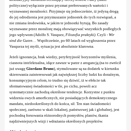
polityczne) wyłącznie przez pryzmat preferowanych wartości i
wyznawanej moralności. Przyjmuje się jednocześnie, iż jedyną drogą
do jej odrodzenia jest przymuszanie jednostek do tych rozwiązań, a
nie zmiana środowiska, w jakim te jednostki bytują. Bo zasady
wyznawane przez moralistę mają obowiązywać wszystkich podległych
jego wpływom (Adolfo S. Vasquez,
Filozofia praktyki)
. Czyli -
Wir
sind die Guten
… Współcześnie, po 60 latach od wygłoszenia przez
Vasqueza tej myśli, sytuacja jest absolutnie klarowna.
Jeżeli ignorancja, brak wiedzy, peryferyjność horyzontów myślenia,
ciasnota intelektualna, idące zawsze w parze z arogancją (na to zwrócił
już uwagę
Giordano Bruno
), stymulowane są na dodatek w kierunku
skierowania zainteresowań jak największej liczby ludzi ku doraźnym,
konsumpcyjnym celom, to trudno się dziwić, iż w efekcie tak
sformatowanej świadomości w tle, po cichu, powoli acz
systematycznie zachodzą określone tendencje. Korzystne z punktu
widzenia owych amorficznych, nie posiadających demokratycznego
mandatu, niedookreślonych do końca, sił. Ten stan świadomości
społecznej, zarówno w skali lokalnej, państwowej jak i globalnej, jest
pochodną forsowania różnorodnych pomysłów, planów, tkania
najdziwniejszych wizji i wdrażania określonych projektów.