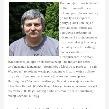
Kontynuując rozważania nad
politycznym realizmem
polskiej polityki wschodniej
(to nie tylko związek z
polityką, ale i korelacja z
mentalnością, mitologią
narodową, społecznymi
odczuciami i spojrzeniem na
historię, edukacją i narracją
medialną – czyli z kulturą)
trzeba stwierdzić, iż
niedopuszczenie do swej
świadomości jakiejkolwiek normalizacji – na innych niż nasze
wyobrażenia i fantazmaty - stosunków z Moskwą (a przez to – z cały
Wschodem) to kolejna wersja powtarzana w historii wojen polsko-
rosyjskich. Tym razem w konwencji zaproponowanej przez
Huntingtona (
Zderzenie cywilizacji)
. To - jak wskazują wspomniani
Chwalba / Harpula (
Polska-Rosja. Obsesja historii, historia obsesji)
czy Walicki (
O Rosji inaczej
) próba uniemożliwienia normalizacji
relacji Zachodu z Rosją.