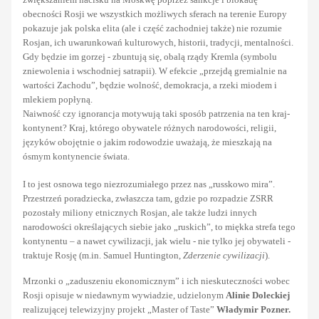
obecności Rosji we wszystkich możliwych sferach na terenie Europy
pokazuje jak polska elita (ale i część zachodniej także) nie rozumie
Rosjan, ich uwarunkowań kulturowych, historii, tradycji, mentalności.
Gdy będzie im gorzej - zbuntują się, obalą rządy Kremla (symbolu
zniewolenia i wschodniej satrapii). W efekcie „przejdą gremialnie na
wartości Zachodu”, będzie wolność, demokracja, a rzeki miodem i
mlekiem popłyną.
Naiwność czy ignorancja motywują taki sposób patrzenia na ten kraj-
kontynent? Kraj, którego obywatele różnych narodowości, religii,
języków obojętnie o jakim rodowodzie uważają, że mieszkają na
ósmym kontynencie świata.
I to jest osnowa tego niezrozumiałego przez nas „russkowo mira”.
Przestrzeń poradziecka, zwłaszcza tam, gdzie po rozpadzie ZSRR
pozostały miliony etnicznych Rosjan, ale także ludzi innych
narodowości określających siebie jako „ruskich”, to miękka strefa tego
kontynentu – a nawet cywilizacji, jak wielu - nie tylko jej obywateli -
traktuje Rosję (m.in. Samuel Huntington,
Zderzenie cywilizacji
).
Mrzonki o „zaduszeniu ekonomicznym” i ich nieskuteczności wobec
Rosji opisuje w niedawnym wywiadzie, udzielonym
Alinie Doleckiej
realizującej telewizyjny projekt „Master of Taste”
Władymir Pozner.