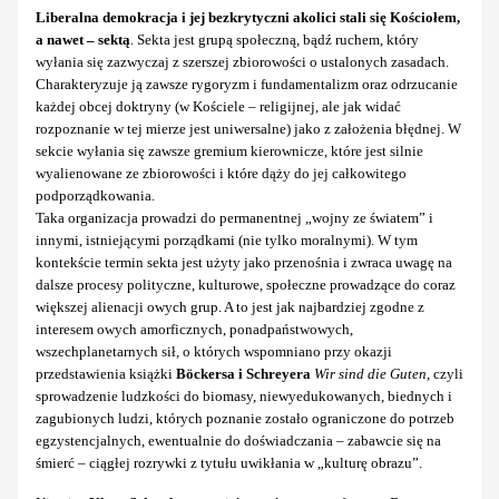
Liberalna demokracja i jej bezkrytyczni akolici stali się Kościołem,
a nawet – sektą
. Sekta jest grupą społeczną, bądź ruchem, który
wyłania się zazwyczaj z szerszej zbiorowości o ustalonych zasadach.
Charakteryzuje ją zawsze rygoryzm i fundamentalizm oraz odrzucanie
każdej obcej doktryny (w Kościele – religijnej, ale jak widać
rozpoznanie w tej mierze jest uniwersalne) jako z założenia błędnej. W
sekcie wyłania się zawsze gremium kierownicze, które jest silnie
wyalienowane ze zbiorowości i które dąży do jej całkowitego
podporządkowania.
Taka organizacja prowadzi do permanentnej „wojny ze światem” i
innymi, istniejącymi porządkami (nie tylko moralnymi). W tym
kontekście termin sekta jest użyty jako przenośnia i zwraca uwagę na
dalsze procesy polityczne, kulturowe, społeczne prowadzące do coraz
większej alienacji owych grup. A to jest jak najbardziej zgodne z
interesem owych amorficznych, ponadpaństwowych,
wszechplanetarnych sił, o których wspomniano przy okazji
przedstawienia książki
Böckersa i Schreyera
Wir sind die Guten
, czyli
sprowadzenie ludzkości do biomasy, niewyedukowanych, biednych i
zagubionych ludzi, których poznanie zostało ograniczone do potrzeb
egzystencjalnych, ewentualnie do doświadczania – zabawcie się na
śmierć – ciągłej rozrywki z tytułu uwikłania w „kulturę obrazu”.