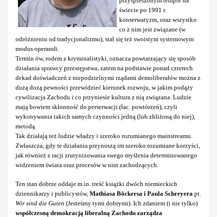
przyśpieszonym tempie na
świecie po 1991 r.
konserwatyzm, oraz wszystko
co z nim jest związane (w
odróżnieniu od tradycjonalizmu), stał się też swoistym systemowym
modus operandi.
Termin ów, rodem z kryminalistyki, oznacza powtarzający się sposób
działania sprawcy przestępstwa, zatem na podstawie ponad czterech
dekad doświadczeń z niepodzielnymi rządami demoliberałów można z
dużą dozą pewności przewidzieć kierunek rozwoju, w jakim podąży
cywilizacja Zachodu i co przyniesie kultura z nią związana. Ludzie
mają bowiem skłonność do perserwacji (łac. powtórzeń), czyli
wykonywania takich samych czynności jedną (lub zbliżoną do niej),
metodą.
Tak działają też ludzie władzy i szeroko rozumianego mainstreamu.
Zwłaszcza, gdy te działania przynoszą im szeroko rozumiane korzyści,
jak również z racji zrutynizowania swego myślenia determinowanego
widzeniem świata oraz procesów w nim zachodzących.
Ten stan dobrze oddaje m.in. treść książki dwóch niemieckich
dziennikarzy i publicystów,
Mathiasa Böckersa i Paula Schreyera
pt.
Wir sind die Guten
(Jesteśmy tymi dobrymi). Ich zdaniem (i nie tylko)
współczesną demokracją liberalną Zachodu zarządza