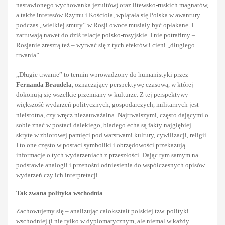
nastawionego wychowanka jezuitów) oraz litewsko-ruskich magnatów,
a także interesów Rzymu i Kościoła, wplątała się Polska w awantury
podczas „wielkiej smuty” w Rosji owoce musiały być opłakane. I
zatruwają nawet do dziś relacje polsko-rosyjskie. I nie potrafimy –
Rosjanie zresztą też – wyrwać się z tych efektów i cieni „długiego
trwania”.
„Długie trwanie” to termin wprowadzony do humanistyki przez
Fernanda Braudela,
oznaczający perspektywę czasową, w której
dokonują się wszelkie przemiany w kulturze. Z tej perspektywy
większość wydarzeń politycznych, gospodarczych, militarnych jest
nieistotna, czy wręcz niezauważalna. Najtrwalszymi, często dającymi o
sobie znać w postaci dalekiego, bladego echa są fakty najgłębiej
skryte w zbiorowej pamięci pod warstwami kultury, cywilizacji, religii.
I to one często w postaci symboliki i obrzędowości przekazują
informacje o tych wydarzeniach z przeszłości. Dając tym samym na
podstawie analogii i przenośni odniesienia do współczesnych opisów
wydarzeń czy ich interpretacji.
Tak zwana polityka wschodnia
Zachowujemy się – analizując całokształt polskiej tzw. polityki
wschodniej (i nie tylko w dyplomatycznym, ale niemal w każdy