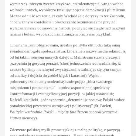
wymiarze) - niczym rycerze krzyżowi, nietolerancyjnie, wrogo wobec
wolności innych, wybiórczo traktując pojęcie demokracji i pluralizmu.
Można odnieść wrażenie, iż cały Wschód (ale dotyczy to też Zachodu,
choć w innym kontekście i płaszczyźnie rozumienia) ma przyjąć
wyłącznie nasze pojmowanie historii, pochylać się ciągle nad naszymi
ranami i bólem, współczuć nam i zarazem brać z nas przykład.
Cmentarna, zmitologizowana, irrealna polityka elit rodzi taką samą
świadomość ogółu społeczeństwa. Liberalne z nazwy media sekundują
od lat takim wersjom naszych dziejów. Mainstream stawia pieczęć i
przepełnia ją goryczą porażek (choć jednocześnie udowadnia się, iż
zawsze byliśmy moralnymi zwycięzcami, uwalniając się tym samym
od analizy i dojścia do źródeł klęsk i katastrof). Wąsko,
polocentrycznie i antymodernistycznie pojęta „idea swoistego
misjonizmu i prometeizmu” - oprócz wspomnianej spuścizny
kontrreformacji i ewangelizacyjnej pozycji, w jakiej ustawia się
Kościół katolicki - jednoznacznie „determinuje postawę Polski wobec
poradzieckiej przestrzeni ustrojowej i politycznej” (St. Bieleń,
Polityka wschodnia Polski – między fatalizmem geopolitycznym a
klątwą niemocy
).
Zderzenie polskiej myśli prometejskiej z realną polityką, z pozycją –
bez względu na sytuację wewnętrzną – Rosji, na tych obszarach