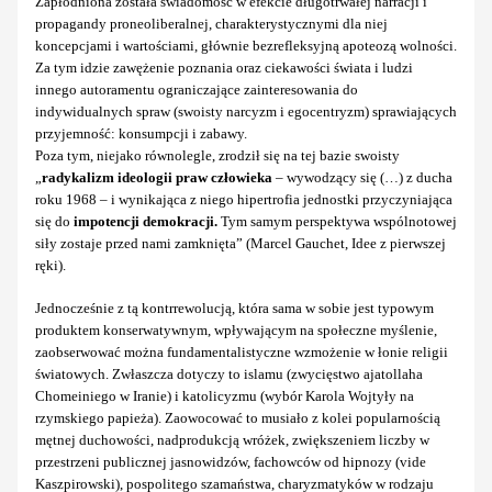
Zapłodniona została świadomość w efekcie długotrwałej narracji i
propagandy proneoliberalnej, charakterystycznymi dla niej
koncepcjami i wartościami, głównie bezrefleksyjną apoteozą wolności.
Za tym idzie zawężenie poznania oraz ciekawości świata i ludzi
innego autoramentu ograniczające zainteresowania do
indywidualnych spraw (swoisty narcyzm i egocentryzm) sprawiających
przyjemność: konsumpcji i zabawy.
Poza tym, niejako równolegle, zrodził się na tej bazie swoisty
„
radykalizm ideologii praw człowieka
– wywodzący się (…) z ducha
roku 1968 – i wynikająca z niego hipertrofia jednostki przyczyniająca
się do
impotencji demokracji.
Tym samym perspektywa wspólnotowej
siły zostaje przed nami zamknięta” (Marcel Gauchet, Idee z pierwszej
ręki).
Jednocześnie z tą kontrrewolucją, która sama w sobie jest typowym
produktem konserwatywnym, wpływającym na społeczne myślenie,
zaobserwować można fundamentalistyczne wzmożenie w łonie religii
światowych. Zwłaszcza dotyczy to islamu (zwycięstwo ajatollaha
Chomeiniego w Iranie) i katolicyzmu (wybór Karola Wojtyły na
rzymskiego papieża). Zaowocować to musiało z kolei popularnością
mętnej duchowości, nadprodukcją wróżek, zwiększeniem liczby w
przestrzeni publicznej jasnowidzów, fachowców od hipnozy (vide
Kaszpirowski), pospolitego szamaństwa, charyzmatyków w rodzaju