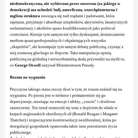
niedemokratyczna, nie wybierana przez suwerena (za jakiego w
demokracji ma uchodzić lud), amorficzna, wszechplanetarna i
mglista struktura
unosząca się nad rządami i państwami, która
zaprasza, przyjmuje i absorbuje urzędników, aktywistów, fanatycznych
woluntariuszy i akolitów spraw kwalifikowanych jako political
correctness. Kieruje tym samym nie tylko dyskusjami, dostarczaniem
mediom quasi-profesjonalnych i objaśniających wszystko
„ekspertów”, ale korumpuje tym samym debatę publiczną, czyniąc z
niej rozmowę głuchego ze ślepcem. Taka manipulacja opinią
publiczną na globalną i niewyobrażalną skalę przywodzi na myśli to,
co
George Orwell
nazywał Ministerstwem Prawdy.
Rozum na wygnaniu
Przyczyna takiego stanu rzeczy tkwi w tym, że rozum znalazł się na
wygnaniu. Po prostu jest w niełasce i permanentnie się go
deprecjonuje, stawiając na emocje i afekty, „czucie” i chwilowe
zauroczenie. Ten trend wzmocnił się wraz z dojściem do władz w
krajach anglosaskich określonych sił (Ronald Reagan i Margaret
Thatcher) i rozpoczęciem kontrrewolucji neoliberalnej, która po
deregulacji gospodarek opanowała także inne przestrzenie życia
publicznego.