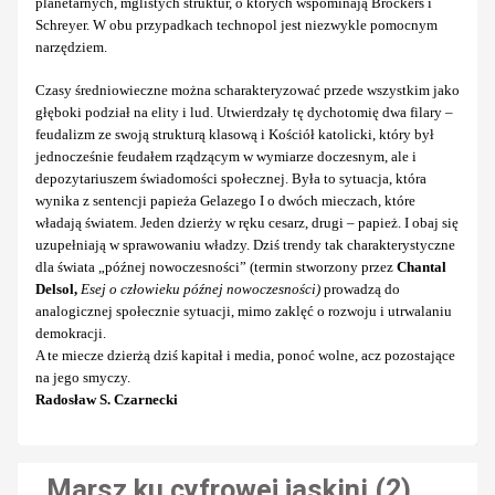
planetarnych, mglistych struktur, o których wspominają Bröckers i
Schreyer. W obu przypadkach technopol jest niezwykle pomocnym
narzędziem.
Czasy średniowieczne można scharakteryzować przede wszystkim jako
głęboki podział na elity i lud. Utwierdzały tę dychotomię dwa filary –
feudalizm ze swoją strukturą klasową i Kościół katolicki, który był
jednocześnie feudałem rządzącym w wymiarze doczesnym, ale i
depozytariuszem świadomości społecznej. Była to sytuacja, która
wynika z sentencji papieża Gelazego I o dwóch mieczach, które
władają światem. Jeden dzierży w ręku cesarz, drugi – papież. I obaj się
uzupełniają w sprawowaniu władzy. Dziś trendy tak charakterystyczne
dla świata „późnej nowoczesności” (termin stworzony przez
Chantal
Delsol,
Esej o człowieku późnej nowoczesności)
prowadzą do
analogicznej społecznie sytuacji, mimo zaklęć o rozwoju i utrwalaniu
demokracji.
A te miecze dzierżą dziś kapitał i media, ponoć wolne, acz pozostające
na jego smyczy.
Radosław S. Czarnecki
Marsz ku cyfrowej jaskini (2)