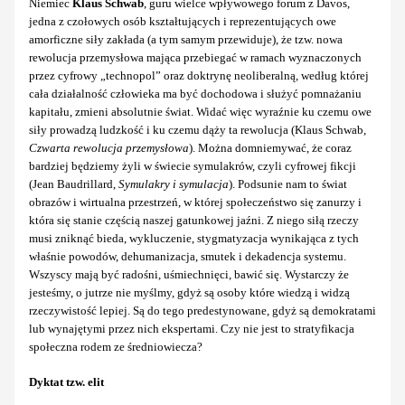
Niemiec
Klaus Schwab
, guru wielce wpływowego forum z Davos,
jedna z czołowych osób kształtujących i reprezentujących owe
amorficzne siły zakłada (a tym samym przewiduje), że tzw. nowa
rewolucja przemysłowa mająca przebiegać w ramach wyznaczonych
przez cyfrowy „technopol” oraz doktrynę neoliberalną, według której
cała działalność człowieka ma być dochodowa i służyć pomnażaniu
kapitału, zmieni absolutnie świat. Widać więc wyraźnie ku czemu owe
siły prowadzą ludzkość i ku czemu dąży ta rewolucja (Klaus Schwab,
Czwarta rewolucja przemysłowa
). Można domniemywać, że coraz
bardziej będziemy żyli w świecie symulakrów, czyli cyfrowej fikcji
(Jean Baudrillard,
Symulakry i symulacja
). Podsunie nam to świat
obrazów i wirtualna przestrzeń, w której społeczeństwo się zanurzy i
która się stanie częścią naszej gatunkowej jaźni. Z niego siłą rzeczy
musi zniknąć bieda, wykluczenie, stygmatyzacja wynikająca z tych
właśnie powodów, dehumanizacja, smutek i dekadencja systemu.
Wszyscy mają być radośni, uśmiechnięci, bawić się. Wystarczy że
jesteśmy, o jutrze nie myślmy, gdyż są osoby które wiedzą i widzą
rzeczywistość lepiej. Są do tego predestynowane, gdyż są demokratami
lub wynajętymi przez nich ekspertami. Czy nie jest to stratyfikacja
społeczna rodem ze średniowiecza?
Dyktat tzw. elit