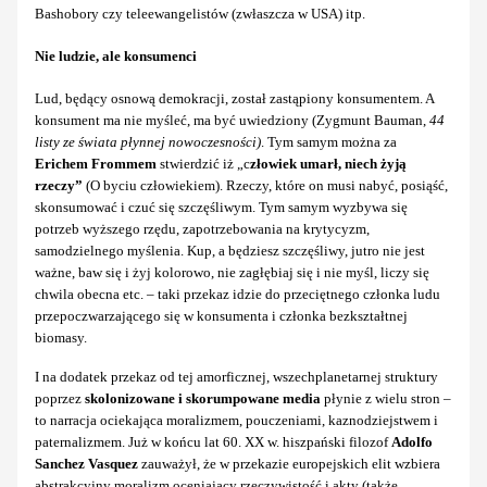
Bashobory czy teleewangelistów (zwłaszcza w USA) itp.
Nie ludzie, ale konsumenci
Lud, będący osnową demokracji, został zastąpiony konsumentem. A
konsument ma nie myśleć, ma być uwiedziony (Zygmunt Bauman,
44
listy ze świata płynnej nowoczesności)
. Tym samym można za
Erichem Frommem
stwierdzić iż „c
złowiek umarł, niech żyją
rzeczy”
(O byciu człowiekiem). Rzeczy, które on musi nabyć, posiąść,
skonsumować i czuć się szczęśliwym. Tym samym wyzbywa się
potrzeb wyższego rzędu, zapotrzebowania na krytycyzm,
samodzielnego myślenia. Kup, a będziesz szczęśliwy, jutro nie jest
ważne, baw się i żyj kolorowo, nie zagłębiaj się i nie myśl, liczy się
chwila obecna etc. – taki przekaz idzie do przeciętnego członka ludu
przepoczwarzającego się w konsumenta i członka bezkształtnej
biomasy.
I na dodatek przekaz od tej amorficznej, wszechplanetarnej struktury
poprzez
skolonizowane i skorumpowane media
płynie z wielu stron –
to narracja ociekająca moralizmem, pouczeniami, kaznodziejstwem i
paternalizmem. Już w końcu lat 60. XX w. hiszpański filozof
Adolfo
Sanchez Vasquez
zauważył, że w przekazie europejskich elit wzbiera
abstrakcyjny moralizm oceniający rzeczywistość i akty (także