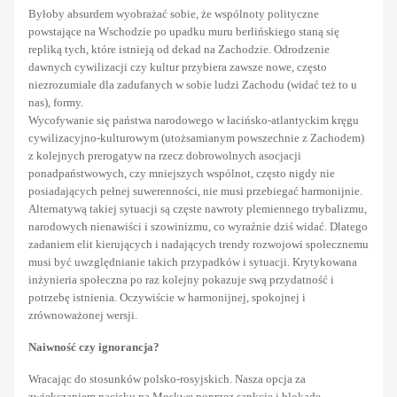
Byłoby absurdem wyobrażać sobie, że wspólnoty polityczne
powstające na Wschodzie po upadku muru berlińskiego staną się
repliką tych, które istnieją od dekad na Zachodzie. Odrodzenie
dawnych cywilizacji czy kultur przybiera zawsze nowe, często
niezrozumiale dla zadufanych w sobie ludzi Zachodu (widać też to u
nas), formy.
Wycofywanie się państwa narodowego w łacińsko-atlantyckim kręgu
cywilizacyjno-kulturowym (utożsamianym powszechnie z Zachodem)
z kolejnych prerogatyw na rzecz dobrowolnych asocjacji
ponadpaństwowych, czy mniejszych wspólnot, często nigdy nie
posiadających pełnej suwerenności, nie musi przebiegać harmonijnie.
Alternatywą takiej sytuacji są częste nawroty plemiennego trybalizmu,
narodowych nienawiści i szowinizmu, co wyraźnie dziś widać. Dlatego
zadaniem elit kierujących i nadających trendy rozwojowi społecznemu
musi być uwzględnianie takich przypadków i sytuacji. Krytykowana
inżynieria społeczna po raz kolejny pokazuje swą przydatność i
potrzebę istnienia. Oczywiście w harmonijnej, spokojnej i
zrównoważonej wersji.
Naiwność czy ignorancja?
Wracając do stosunków polsko-rosyjskich. Nasza opcja za
zwiększaniem nacisku na Moskwę poprzez sankcje i blokadę