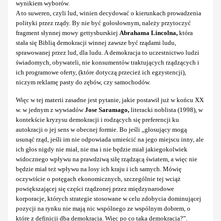
wynikiem wyborów.
A to suweren, czyli lud, winien decydować o kierunkach prowadzenia
polityki przez rządy. By nie być gołosłownym, należy przytoczyć
fragment słynnej mowy gettysburskiej
Abrahama Lincolna,
która
stała się Biblią demokracji winnej zawsze być rządami ludu,
sprawowanej przez lud, dla ludu. A demokracja to uczestnictwo ludzi
świadomych, obywateli, nie konsumentów traktujących rządzących i
ich programowe oferty, (które dotyczą przecież ich egzystencji),
niczym reklamę pasty do zębów, czy samochodów.
Więc w tej materii zasadne jest pytanie, jakie postawił już w końcu XX
w. w jednym z wywiadów
Jose Saramago,
literacki noblista (1998), w
kontekście kryzysu demokracji i rodzących się preferencji ku
autokracji o jej sens w obecnej formie. Bo jeśli „głosujący mogą
usunąć rząd, jeśli im nie odpowiada umieścić na jego miejscu inny, ale
ich głos nigdy nie miał, nie ma i nie będzie miał jakiegokolwiek
widocznego wpływu na prawdziwą siłę rządzącą światem, a więc nie
będzie miał też wpływu na losy ich kraju i ich samych. Mówię
oczywiście o potęgach ekonomicznych, szczególnie tej wciąż
powiększającej się części rządzonej przez międzynarodowe
korporacje, których strategie stosowane w celu zdobycia dominującej
pozycji na rynku nie mają nic wspólnego ze wspólnym dobrem, o
które z definicji dba demokracja. Więc po co taka demokracja?”.