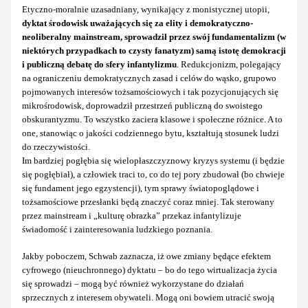
Etyczno-moralnie uzasadniany, wynikający z monistycznej utopii,
dyktat środowisk uważających się za elity i demokratyczno-
neoliberalny mainstream, sprowadził przez swój fundamentalizm (w
niektórych przypadkach to czysty fanatyzm) samą istotę demokracji
i publiczną debatę do sfery infantylizmu
. Redukcjonizm, polegający
na ograniczeniu demokratycznych zasad i celów do wąsko, grupowo
pojmowanych interesów tożsamościowych i tak pozycjonujących się
mikrośrodowisk, doprowadził przestrzeń publiczną do swoistego
obskurantyzmu. To wszystko zaciera klasowe i społeczne różnice. A to
one, stanowiąc o jakości codziennego bytu, kształtują stosunek ludzi
do rzeczywistości.
Im bardziej pogłębia się wielopłaszczyznowy kryzys systemu (i będzie
się pogłębiał), a człowiek traci to, co do tej pory zbudował (bo chwieje
się fundament jego egzystencji), tym sprawy światopoglądowe i
tożsamościowe przesłanki będą znaczyć coraz mniej. Tak sterowany
przez mainstream i „kulturę obrazka” przekaz infantylizuje
świadomość i zainteresowania ludzkiego poznania.
Jakby poboczem, Schwab zaznacza, iż owe zmiany będące efektem
cyfrowego (nieuchronnego) dyktatu – bo do tego wirtualizacja życia
się sprowadzi – mogą być również wykorzystane do działań
sprzecznych z interesem obywateli. Mogą oni bowiem utracić swoją