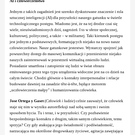
AI i człowieczeństwo
Jednym z takich zagadnień jest szeroko dyskutowane znaczenie i rola
sztucznej inteligencji (AI) dla przyszłości naszego gatunku w świetle
technologicznego postępu. Wiadomo jest, że na tej drodze czai się
wiele, nieuświadomionych dziś, zagrożeń. I to w sferze społecznej,
kulturowej, politycznej, a także – w militarnej. Taki kierunek postępu
jest jednym z podstawowych, formatujących niejako na nowo nasze
człowieczeństwo. Nasze gatunkowe jestestwo. Wystarczy spojrzeć jak
powszechny dostęp do masowej komunikacji i przeniesienie niejako
naszych zainteresowań w przestrzeń wirtualną zmieniło ludzi.
Posiadanie smartfona i zatopienie się ludzi w świat obrazu
emitowanego przez tego typu urządzenia widoczne jest na co dzień na
całym świecie. Chodzi głównie o kontakty interpersonalne i relacje
budowane dawniej na zasadzie tête-à-tête, będące motorem
„uczłowieczenia małpy” i humanizowania człowieka.
Jose Ortega y Gaset
(
Człowiek i ludzie
) celnie zauważył, że człowiek
staje się nim w wyniku autorefleksji nad sobą samym i swoim
sposobem bycia. Tu i teraz, i w przyszłości. Czy pozbawienie
bezpośredniego kontaktu z drugim, takim samym człowiekiem, temu
sprzyja? Czy gdy atakująca jego świadomość i podświadomość,
narzucająca mu określone drogowskazy życiowe, agitacja zawężająca