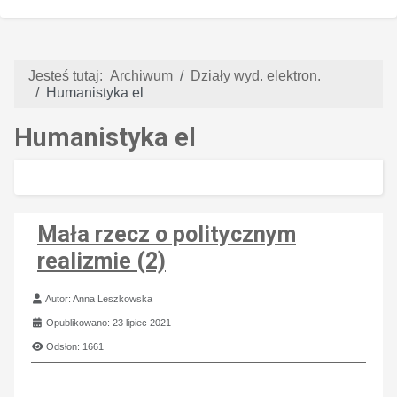
Jesteś tutaj:
Archiwum
Działy wyd. elektron.
Humanistyka el
Humanistyka el
Mała rzecz o politycznym
realizmie (2)
Szczegóły
Autor:
Anna Leszkowska
Opublikowano: 23 lipiec 2021
Odsłon: 1661