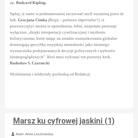
np.
Rudyard Kipling.
Sądzę, iż warto w podsumowaniu zacytować myśl wyrażoną przez dr.
hab.
Gracjana Cimka
(
Rosja – państwo imperialne?)
, iż
przezwyciężyć można te uprzedzenia, fobie, wzajemne pretensje
wyłącznie „dzięki interpretacji cywilizacyjnej i myśleniu
holistycznemu, które mając na uwadze uwarunkowania globalne
dostrzegają specyfikę rosyjskiej mentalności jako istotnego
wyznacznika podejmowanych decyzji politycznych i wyborów
światopoglądowych”. Ktoś musi wykonać ten pierwszy krok.
Radosław S. Czarnecki
Wyróżnienia i śródtytuły pochodzą od Redakcji.
Marsz ku cyfrowej jaskini (1)
Szczegóły
Autor:
Anna Leszkowska