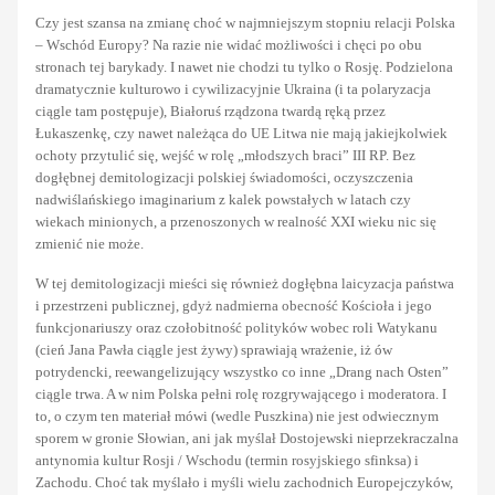
Czy jest szansa na zmianę choć w najmniejszym stopniu relacji Polska
– Wschód Europy? Na razie nie widać możliwości i chęci po obu
stronach tej barykady. I nawet nie chodzi tu tylko o Rosję. Podzielona
dramatycznie kulturowo i cywilizacyjnie Ukraina (i ta polaryzacja
ciągle tam postępuje), Białoruś rządzona twardą ręką przez
Łukaszenkę, czy nawet należąca do UE Litwa nie mają jakiejkolwiek
ochoty przytulić się, wejść w rolę „młodszych braci” III RP. Bez
dogłębnej demitologizacji polskiej świadomości, oczyszczenia
nadwiślańskiego imaginarium z kalek powstałych w latach czy
wiekach minionych, a przenoszonych w realność XXI wieku nic się
zmienić nie może.
W tej demitologizacji mieści się również dogłębna laicyzacja państwa
i przestrzeni publicznej, gdyż nadmierna obecność Kościoła i jego
funkcjonariuszy oraz czołobitność polityków wobec roli Watykanu
(cień Jana Pawła ciągle jest żywy) sprawiają wrażenie, iż ów
potrydencki, reewangelizujący wszystko co inne „Drang nach Osten”
ciągle trwa. A w nim Polska pełni rolę rozgrywającego i moderatora. I
to, o czym ten materiał mówi (wedle Puszkina) nie jest odwiecznym
sporem w gronie Słowian, ani jak myślał Dostojewski nieprzekraczalna
antynomia kultur Rosji / Wschodu (termin rosyjskiego sfinksa) i
Zachodu. Choć tak myślało i myśli wielu zachodnich Europejczyków,