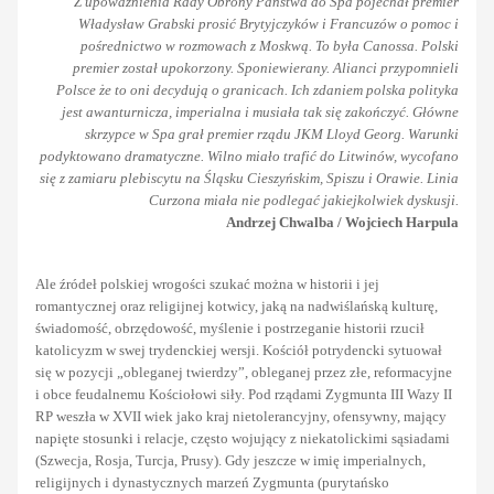
Z upoważnienia Rady Obrony Państwa do Spa pojechał premier
Władysław Grabski prosić Brytyjczyków i Francuzów o pomoc i
pośrednictwo w rozmowach z Moskwą. To była Canossa. Polski
premier został upokorzony. Sponiewierany. Alianci przypomnieli
Polsce że to oni decydują o granicach. Ich zdaniem polska polityka
jest awanturnicza, imperialna i musiała tak się zakończyć. Główne
skrzypce w Spa grał premier rządu JKM Lloyd Georg. Warunki
podyktowano dramatyczne. Wilno miało trafić do Litwinów, wycofano
się z zamiaru plebiscytu na Śląsku Cieszyńskim, Spiszu i Orawie. Linia
Curzona miała nie podlegać jakiejkolwiek dyskusji.
Andrzej Chwalba / Wojciech Harpula
Ale źródeł polskiej wrogości szukać można w historii i jej
romantycznej oraz religijnej kotwicy, jaką na nadwiślańską kulturę,
świadomość, obrzędowość, myślenie i postrzeganie historii rzucił
katolicyzm w swej trydenckiej wersji. Kościół potrydencki sytuował
się w pozycji „obleganej twierdzy”, obleganej przez złe, reformacyjne
i obce feudalnemu Kościołowi siły. Pod rządami Zygmunta III Wazy II
RP weszła w XVII wiek jako kraj nietolerancyjny, ofensywny, mający
napięte stosunki i relacje, często wojujący z niekatolickimi sąsiadami
(Szwecja, Rosja, Turcja, Prusy). Gdy jeszcze w imię imperialnych,
religijnych i dynastycznych marzeń Zygmunta (purytańsko