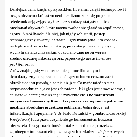
Dzisiejsza demokracja z przyrostkiem liberalna, dzięki technopolowi i
bezgranicznemu królestwu neoliberalizmu, stała się po prostu
teledemokracją żyjącą wyłącznie z sondaży, statystyki, nie z
przekonań obywateli, które można swobodnie głosić na współczesnej
agorze. A możliwości dla niej, jak nigdy w historii, postęp
technologiczny stworzył aż nadto. I gdy mamy jako ludzkość tak
rozlegle możliwości komunikacji, prezentacji i wymiany myśli,
wychyla się niczym z jaskini obskurantyzmu
nowa wersja
średniowiecznej inkwizycji
oraz papieskiego
Idexu librorum
prohibitiorum.
Znów znajdują się w mainstreamie, ponoć liberalnym i
demokratycznym, reprezentanci chcący ochoczo cenzurować i
określać co jest prawdą, a co nią nie jest. Co może mieć atest na
rozpowszechnianie, a co jest zabronione. Jaki głos jest prawowierny, a
co stanowi herezję zwalczaną jurydycznie etc.
Ów mainstream
niczym średniowieczny Kościół rzymski stara się zmonopolizować
możliwie absolutnie przestrzeń publiczną.
Jedną drogą jest
infantylizacja i upupienie
(vide
Józio Kowalski w gombrowiczowskiej
Ferdydurke
) ludu przez uczynienie go konsumentem kosztem
obywatela. Drugą - nachalność i totalizm medialnego przekazu,
zgodnego z interesami elit pozostających u władzy, a
de facto
owych