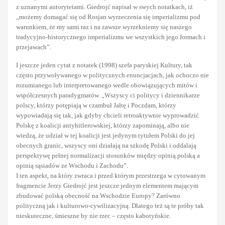
z uznanymi autorytetami. Giedrojć napisał w swych notatkach, iż
„możemy domagać się od Rosjan wyrzeczenia się imperializmu pod
warunkiem, że my sami raz i na zawsze wyrzekniemy się naszego
tradycyjno-historycznego imperializmu we wszystkich jego formach i
przejawach”.
I jeszcze jeden cytat z notatek (1998) szefa paryskiej Kultury, tak
często przywoływanego w politycznych enuncjacjach, jak ochoczo nie
rozumianego lub interpretowanego wedle obowiązujących mitów i
współczesnych paradygmatów. „Wszyscy ci politycy i dziennikarze
polscy, którzy potępiają w czambuł Jałtę i Poczdam, którzy
wypowiadają się tak, jak gdyby chcieli retroaktywnie wyprowadzić
Polskę z koalicji antyhitlerowskiej, którzy zapominają, albo nie
wiedzą, że udział w tej koalicji jest jedynym tytułem Polski do jej
obecnych granic, wszyscy oni działają na szkodę Polski i oddalają
perspektywę pełnej normalizacji stosunków między opinią polską a
opinią sąsiadów ze Wschodu i Zachodu”.
I ten aspekt, na który zwraca i przed którym przestrzega w cytowanym
fragmencie Jerzy Giedrojć jest jeszcze jednym elementem mającym
zbudować polską obecność na Wschodzie Europy? Zarówno
polityczną jak i kulturowo-cywilizacyjną. Dlatego też są te próby tak
nieskuteczne, śmieszne by nie rzec – często kabotyńskie.