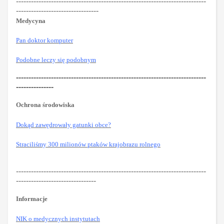
----------------------------------------------------------------------------
---------------------------------
Medycyna
Pan doktor komputer
Podobne leczy się podobnym
----------------------------------------------------------------------------
---------------
Ochrona środowiska
Dokąd zawędrowały gatunki obce?
Straciliśmy 300 milionów ptaków krajobrazu rolnego
----------------------------------------------------------------------------
--------------------------------
Informacje
NIK o medycznych instytutach