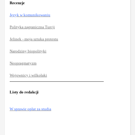
Recenzje
Język w komunikowaniu
Polityka zagraniczna Turcji
Jelinek - moja sztuka protestu
Narodziny biopolityki
Neopragmatyzm
Wojownicy i wilkołaki
------------------------------------------------------------------------------
Listy do redakcji
W sprawie opłat za studia