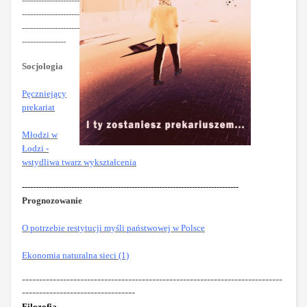
---------------------
---------------------
---------------------
----------------
Socjologia
Pęczniejący
prekariat
Młodzi w
Łodzi -
wstydliwa twarz wykształcenia
-------------------------------------------------------------------------------
Prognozowanie
O potrzebie restytucji myśli państwowej w Polsce
Ekonomia naturalna sieci (1)
----------------------------------------------------------------------------
---------------------------------
Filozofia