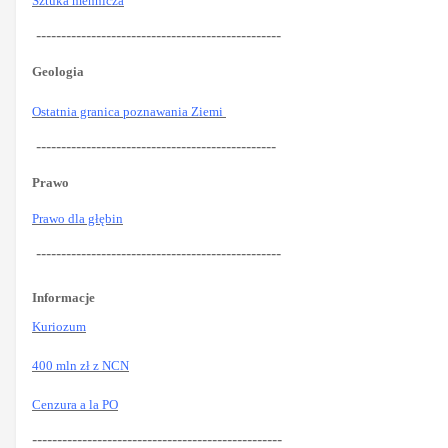
Sztuka mennicza
-------------------------------------------------
Geologia
Ostatnia granica poznawania Ziemi
------------------------------------------------
Prawo
Prawo dla głębin
-------------------------------------------------
Informacje
Kuriozum
400 mln zł z NCN
Cenzura a la PO
--------------------------------------------------