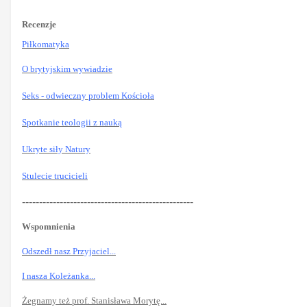
Recenzje
Piłkomatyka
O brytyjskim wywiadzie
Seks - odwieczny problem Kościoła
Spotkanie teologii z nauką
Ukryte siły Natury
Stulecie trucicieli
--------------------------------------------------
Wspomnienia
Odszedł nasz Przyjaciel...
I nasza Koleżanka...
Żegnamy też prof. Stanisława Morytę...