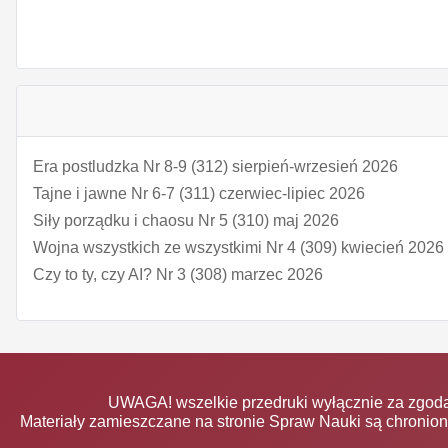
Era postludzka Nr 8-9 (312) sierpień-wrzesień 2026
Tajne i jawne Nr 6-7 (311) czerwiec-lipiec 2026
Siły porządku i chaosu Nr 5 (310) maj 2026
Wojna wszystkich ze wszystkimi Nr 4 (309) kwiecień 2026
Czy to ty, czy AI? Nr 3 (308) marzec 2026
UWAGA! wszelkie przedruki wyłącznie za zgodą
Materiały zamieszczane na stronie Spraw Nauki są chronio