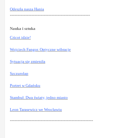
Odeszła nasza Hania
----------------------------------------------------
Nauka i sztuka
Cricot idzie!
Wojciech Fangor. Optyczne wibracje
Sytuacja się zmieniła
Szczurołap
Portret w Gdańsku
Stambuł. Dwa światy, jedno miasto
Leon Tarasewicz we Wrocławiu
------------------------------------------------------