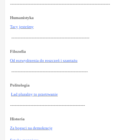
----------------------------------------------------------------
Humanistyka
Tacy jesteśmy
--------------------------------------------------
Filozofia
Od rozwydrzenia do roszczeń i szantażu
-------------------------------------------------
Politologia
Ład pluralny to przetrwanie
------------------------------------------------
Historia
Za bogaci na demokrację